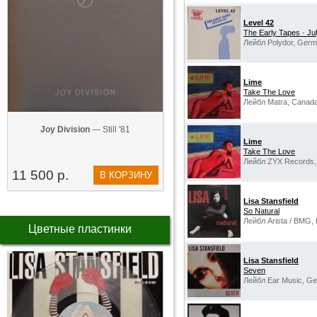
Level 42
The Early Tapes · Ju
Лейбл Polydor, Germ
Lime
Take The Love
Лейбл Matra, Canada
Joy Division
— Still '81
Lime
Take The Love
Лейбл ZYX Records,
11 500 р.
В КОРЗИНУ
Lisa Stansfield
So Natural
Лейбл Arista / BMG, 
Цветные пластинки
Lisa Stansfield
Seven
Лейбл Ear Music, G