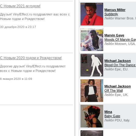
С Новым 2021-м годом!
Marcus Miller
Suddenly
Друзья! VinylEffect.ru поздравляет вас всех с
Лейбл Warner Bros. 
Новым годом и Рождеством!
30 декабря 2020 в 23:17
Marvin Gaye
Moods Of Marvin Ga
Лейбл Motown, USA.
С Новым 2020 годом и Рождеством!
Michael Jackson
Blood On The Dance 
Дорогие друзья! VinylEffect.ru поздравляет
Лейбл Epic, EU.
всех с Новым годом и Рождеством!
6 января 2020 в 11:09
Michael Jackson
Off The Wall
Лейбл Epic, UK.
Mina
Baby Gate
Лейбл PDU, Italy.