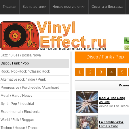
Главная
Все пластинки
Новые поступления
Оплата и Доставка
Jazz / Blues / Bossa Nova
Disco / Funk / Pop
Disco / Funk / Pop
Rock / Pop-Rock / Classic Rock
1
2
3
4
5
Alternative rock / Indie / Punk
Испол
Progressive / Psychedelic / Avantgard
Metal / Hard / Heavy
Kool & The Gang
As One
Synth-Pop / Industrial
Лейбл De-Lite Recor
Experimental / Electronic
World / Folk / Reggae
La Familia Veloz
Esto Es Cuba
Techno / House / Trance