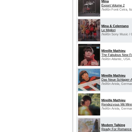
Mina
Export Volume 2
Лейбл Fonit Cetra, Ita
Mina & Celentano
Le Migliori
Лейбл Sony Music / C
Mireille Mathieu
The Fabulous New Fr
Лейбл Atlantic, USA.
Mireille Mathieu
Das Neue Schlager-
Лейбл Ariola, Germa
Mireille Mathieu
Rendezvous Mit Mirei
Лейбл Ariola, Germa
Modern Talking
Ready For Romance 