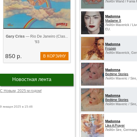
Лейбл Wand ‎/ Fania
Madonna
Madame X
Лейбл Maverick / Liv
EU.
Gary Criss
— Rio De Janeiro (Clas...
'93
Madonna
Frozen
Лейбл Maverick, Ge
850 р.
В КОРЗИНУ
Madonna
Bedtime Stories
Лейбл Maveric / Sire
Новостная лента
С Новым, 2025-м годом!
Madonna
Bedtime Stories
Лейбл Maveric / Sire
9 января 2025 в 15:46
Madonna
Like A Prayer
Лейбл Sire, Germany