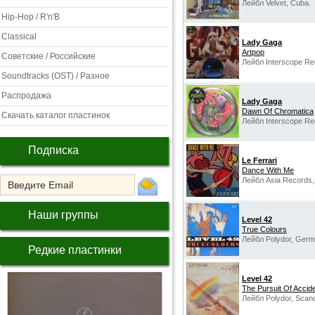
Лейбл Velvet, Cuba.
Hip-Hop / R'n'B
Classical
Lady Gaga
Artpop
Советские / Российские
Лейбл Interscope Rec
Soundtracks (OST) / Разное
Распродажа
Lady Gaga
Dawn Of Chromatica
Скачать каталог пластинок
Лейбл Interscope Re
Подписка
Le Ferrari
Dance With Me
Лейбл Asia Records, I
Наши группы
Level 42
True Colours
Лейбл Polydor, Germ
Редкие пластинки
Level 42
The Pursuit Of Accid
Лейбл Polydor, Scand