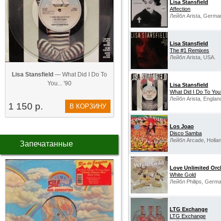
Lisa Stansfield
Affection
Лейбл Arista, Germa
Lisa Stansfield
The #1 Remixes
Лейбл Arista, USA.
Lisa Stansfield
— What Did I Do To
You... '90
Lisa Stansfield
What Did I Do To You
Лейбл Arista, Englan
1 150 р.
В КОРЗИНУ
Los Joao
Disco Samba
Лейбл Arcade, Hollan
Запечатанные
Love Unlimited Orch
White Gold
Лейбл Philips, Germa
LTG Exchange
LTG Exchange