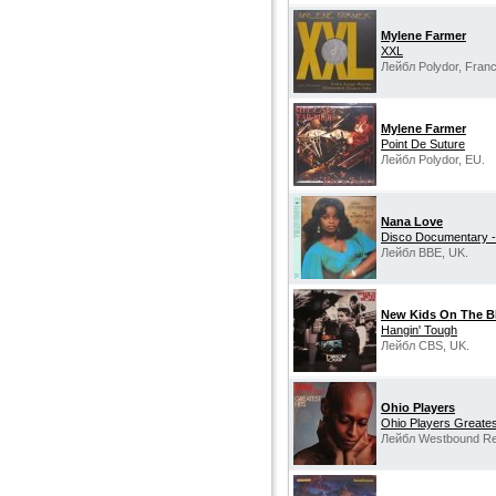
Mylene Farmer
XXL
Лейбл Polydor, Franc
Mylene Farmer
Point De Suture
Лейбл Polydor, EU.
Nana Love
Disco Documentary -
Лейбл BBE, UK.
New Kids On The B
Hangin' Tough
Лейбл CBS, UK.
Ohio Players
Ohio Players Greates
Лейбл Westbound Re