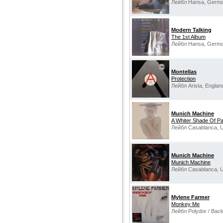
Лейбл Hansa, Germa
Modern Talking
The 1st Album
Лейбл Hansa, Germa
Montellas
Protection
Лейбл Arista, Englan
Munich Machine
A Whiter Shade Of Pa
Лейбл Casablanca, 
Munich Machine
Munich Machine
Лейбл Casablanca, 
Mylene Farmer
Monkey Me
Лейбл Polydor / Back