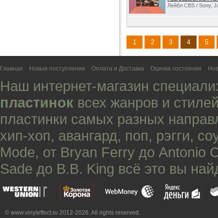
Лейбл CBS / Sony, J
1
2
3
4
5
Главная
Новые поступления
Оплата и Доставка
Оценка состояния
Нов
Наш интернет-магазин специали
пластинок
всех жанров и стилей
пластинки самых разных направ
хип-хоп
,
авангард
,
поп
,
рэгги
,
со
Mode
, от
Bryan Ferry
до
Antonio 
Sade
до
B.B. King
всё это вы най
© www.vinyleffect.ru 2012-2026. All rights reserved.