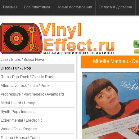
Главная
Все пластинки
Новые поступления
Оплата и Доставка
Jazz / Blues / Bossa Nova
Mireille Mathieu - 
Disco / Funk / Pop
Rock / Pop-Rock / Classic Rock
Alternative rock / Indie / Punk
Progressive / Psychedelic / Avantgard
Metal / Hard / Heavy
Synth-Pop / Industrial
Experimental / Electronic
World / Folk / Reggae
Techno / House / Trance