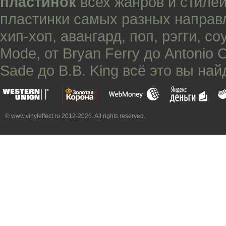
пластинок
всех жанров и стилей
пластинки самых разных направ
хип-хоп
,
авангард
,
поп
,
рэгги
,
со
Mode
, от
Bryan Ferry
до
Antonio 
Sade
до
B.B. King
всё это вы най
© www.vinyleffect.ru 2012-2026. All rights reserved.