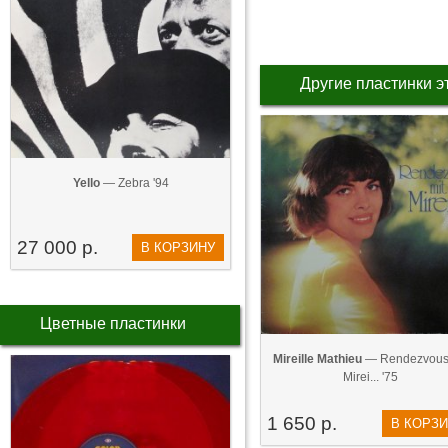
Другие пластинки э
Yello
— Zebra '94
27 000 р.
В КОРЗИНУ
Цветные пластинки
Mireille Mathieu
— Rendezvous
Mirei... '75
1 650 р.
В КОРЗ