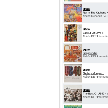
UB40
Rat In The Kitchen /
Лейбл Мелодия / АЗ
UB40
Labour Of Love II
Лейбл DEP Internation
UB40
Baggariddim
Лейбл DEP Internati
UB40
Geffery Morgan...
Лейбл DEP Internati
UB40
The Best Of UB40 - 
Лейбл DEP Internati