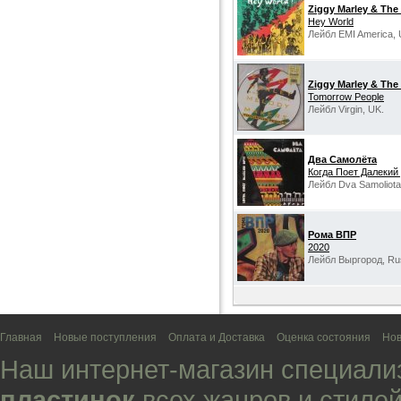
Ziggy Marley & The
Hey World
Лейбл EMI America,
Ziggy Marley & The
Tomorrow People
Лейбл Virgin, UK.
Два Самолёта
Когда Поет Далекий
Лейбл Dva Samoliota 
Рома ВПР
2020
Лейбл Выргород, Ru
Главная
Новые поступления
Оплата и Доставка
Оценка состояния
Нов
Наш интернет-магазин специали
пластинок
всех жанров и стилей