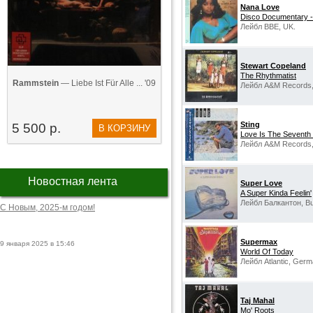
Nana Love
Disco Documentary -
Лейбл BBE, UK.
Stewart Copeland
The Rhythmatist
Rammstein
— Liebe Ist Für Alle ... '09
Лейбл A&M Records,
Sting
5 500 р.
В КОРЗИНУ
Love Is The Seventh
Лейбл A&M Records,
Новостная лента
Super Love
A Super Kinda Feelin'
Лейбл Балкантон, Bul
С Новым, 2025-м годом!
Supermax‎
9 января 2025 в 15:46
World Of Today
Лейбл Atlantic, Germ
Taj Mahal
Mo' Roots