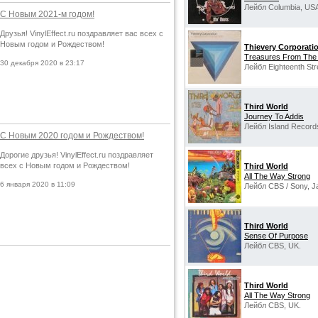
Лейбл Columbia, US
С Новым 2021-м годом!
Друзья! VinylEffect.ru поздравляет вас всех с
Новым годом и Рождеством!
Thievery Corporati
Treasures From The
30 декабря 2020 в 23:17
Лейбл Eighteenth St
Third World
Journey To Addis
Лейбл Island Record
С Новым 2020 годом и Рождеством!
Дорогие друзья! VinylEffect.ru поздравляет
всех с Новым годом и Рождеством!
Third World
All The Way Strong
6 января 2020 в 11:09
Лейбл CBS / Sony, J
Third World
Sense Of Purpose
Лейбл CBS, UK.
Third World
All The Way Strong
Лейбл CBS, UK.