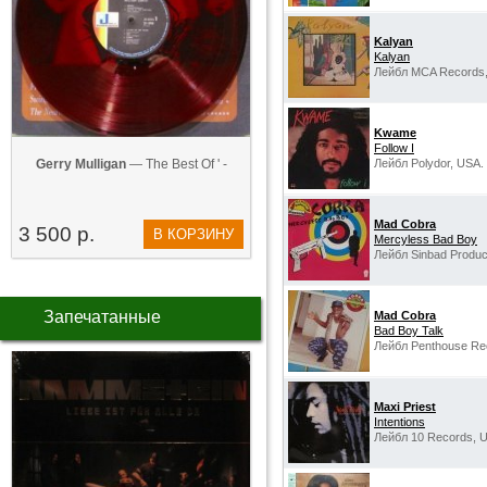
Kalyan
Kalyan
Лейбл MCA Records,
Kwame
Follow I
Gerry Mulligan
— The Best Of ' -
Лейбл Polydor, USA.
Mad Cobra
3 500 р.
В КОРЗИНУ
Mercyless Bad Boy
Лейбл Sinbad Produc
Запечатанные
Mad Cobra
Bad Boy Talk
Лейбл Penthouse Re
Maxi Priest
Intentions
Лейбл 10 Records, 