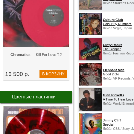
Лейбл Straker's Rec
Culture Club
Colour By Numbers
Лейбл Virgin, Japan.
Cutty Ranks
The Stopper
Лейбл Fashion Recor
Chromatics
— Kill For Love '12
Elephant Man
16 500 р.
В КОРЗИНУ
Good 2 Go
Лейбл VP Records / A
Glen Ricketts
Цветные пластинки
A Time To Hear Love
Лейбл World Enterpr
Jimmy Cliff
Special
Лейбл CBS / Sony, J