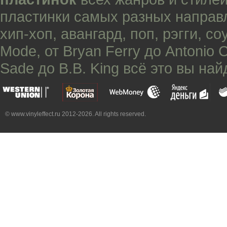
пластинки самых разных направ
хип-хоп
,
авангард
,
поп
,
рэгги
,
со
Mode
, от
Bryan Ferry
до
Antonio 
Sade
до
B.B. King
всё это вы най
© www.vinyleffect.ru 2012-2026. All rights reserved.