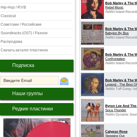
Bob Marley & The W
Hip-Hop / R'n'B
Rebel Music
Лейбл Island Record
Classical
Советские / Российские
Bob Marley & The W
Soundtracks (OST) / Разное
Babylon By Bus
Лейбл Island Record
Распродажа
Скачать каталог пластинок
Bob Marley & The W
Confrontation
Лейбл Island Records
Подписка
Bob Marley & The W
Legend - The Best O
Лейбл Tuff Gong / Is
Наши группы
Byron Lee And The
Редкие пластинки
Soca Thunder
Лейбл Dynamic Soun
Calypso Rose
Stepping Out