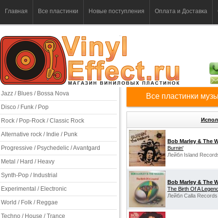
Главная
Все пластинки
Новые поступления
Оплата и Доставка
Jazz / Blues / Bossa Nova
Все пластинки муз
Disco / Funk / Pop
Испол
Rock / Pop-Rock / Classic Rock
Alternative rock / Indie / Punk
Bob Marley & The W
Progressive / Psychedelic / Avantgard
Burnin'
Лейбл Island Record
Metal / Hard / Heavy
Synth-Pop / Industrial
Bob Marley & The W
Experimental / Electronic
The Birth Of A Legen
Лейбл Calla Records
World / Folk / Reggae
Techno / House / Trance