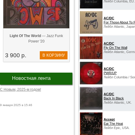
Лейбл Columbia, EU.
AC/DC
‎For Those About To 
Лейбл Atlantic, Japan
Light Of The World
— Jazz Funk
Power '20
AC/DC
Fly On The Wall
Лейбл Atlantic, Germ
3 900 р.
В КОРЗИНУ
AC/DC
PWR/UP
Лейбл Columbia / So
Новостная лента
С Новым, 2025-м годом!
AC/DC
Back In Black
Лейбл Atlantic, UK.
9 января 2025 в 15:46
Accept
Eat The Heat
Лейбл Epic, USA.