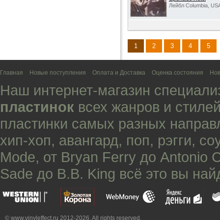
Лейбл Columbia, US
1
2
3
4
5
Главная
Новые поступления
Оплата и Доставка
Оценка состояния
Нов
Наш интернет-магазин специали
пластинок
всех жанров и стилей
пластинки самых разных направ
хип-хоп
,
авангард
,
поп
,
рэгги
,
со
Mode
, от
Bryan Ferry
до
Antonio 
Sade
до
B.B. King
всё это вы най
© www.vinyleffect.ru 2012-2026. All rights reserved.