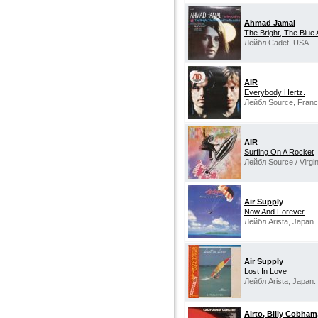
Ahmad Jamal
The Bright, The Blue 
Лейбл Cadet, USA.
AIR
Everybody Hertz.
Лейбл Source, Franc
AIR
Surfing On A Rocket
Лейбл Source / Virgi
Air Supply
Now And Forever
Лейбл Arista, Japan.
Air Supply
Lost In Love
Лейбл Arista, Japan.
Airto, Billy Cobha