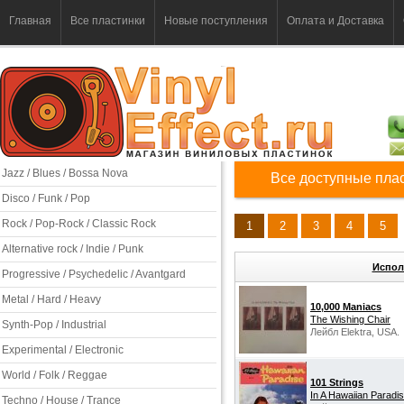
Главная
Все пластинки
Новые поступления
Оплата и Доставка
Jazz / Blues / Bossa Nova
Все доступные пла
Disco / Funk / Pop
Rock / Pop-Rock / Classic Rock
1
2
3
4
5
Alternative rock / Indie / Punk
Испол
Progressive / Psychedelic / Avantgard
Metal / Hard / Heavy
10,000 Maniacs
The Wishing Chair
Synth-Pop / Industrial
Лейбл Elektra, USA.
Experimental / Electronic
World / Folk / Reggae
101 Strings
In A Hawaiian Paradi
Techno / House / Trance