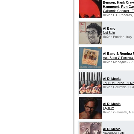
Benson, Hank Craw
Hammond, Ron Carte
California Concert -
Лейбл CTI Records,
Al Bano
Nel Sole
Лейбл Emidisc, Italy.
Al Bano & Romina 
Аль Бано И Ромина
Лейбл Мелодия / ЛЗ
Al Di Meola
Tour De Force - "Liv
Лейбл Columbia, US
Al Di Meola
Elysium
Лейбл in-akustik, Ge
Al Di Meola
Splendido Hotel