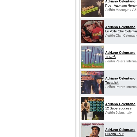
Adriano Celentano
Поет Адриано Челе
Лейбл Мелодия / ЛЗ
Adriano Celentano
Le Volte Che Celentan
Лейбл Clan Celentano,
Adriano Celentano
Ti Avrò
Лейбл Peters Interna
Adriano Celentano
Tecadisk
Лейбл Peters Interna
Adriano Celentano‎
12 Supersuccessi
Лейбл Joker, Italy.
Adriano Celentano‎
Europa Tour