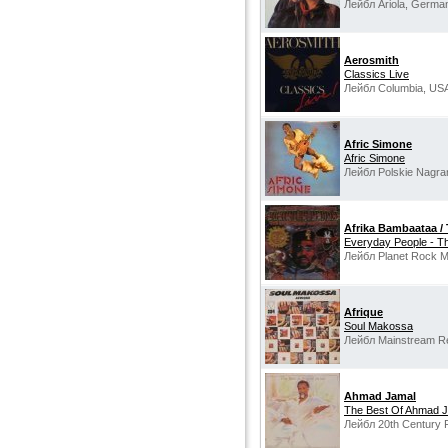
Лейбл Ariola, Germa
Aerosmith
Classics Live
Лейбл Columbia, US
Afric Simone
Afric Simone
Лейбл Polskie Nagra
Afrika Bambaataa /
Everyday People - T
Лейбл Planet Rock M
Afrique
Soul Makossa
Лейбл Mainstream R
Ahmad Jamal
The Best Of Ahmad 
Лейбл 20th Century 