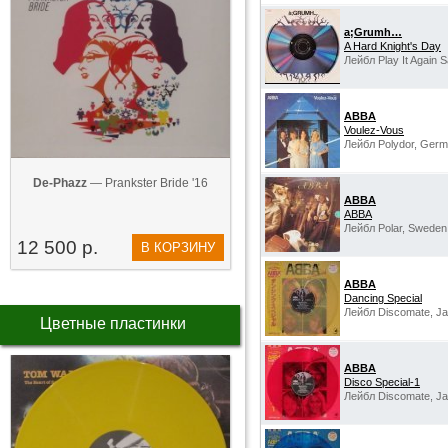
a;Grumh…
A Hard Knight's Day
Лейбл Play It Again
ABBA
Voulez-Vous
Лейбл Polydor, Germ
De-Phazz
— Prankster Bride '16
ABBA
ABBA
Лейбл Polar, Sweden
12 500 р.
В КОРЗИНУ
ABBA
Dancing Special
Лейбл Discomate, Ja
Цветные пластинки
ABBA
Disco Special-1
Лейбл Discomate, Ja