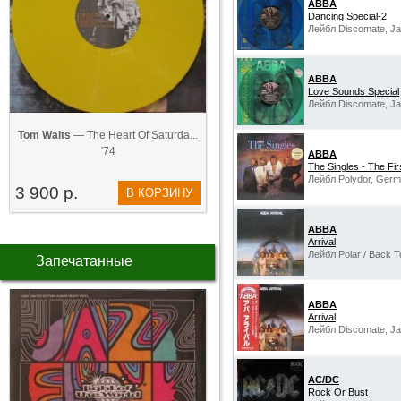
ABBA
Dancing Special-2
Лейбл Discomate, Ja
ABBA
Love Sounds Special
Лейбл Discomate, Ja
Tom Waits
— The Heart Of Saturda...
'74
ABBA
The Singles - The Fir
Лейбл Polydor, Germ
3 900 р.
В КОРЗИНУ
ABBA
Arrival
Лейбл Polar / Back T
Запечатанные
ABBA
Arrival
Лейбл Discomate, Ja
AC/DC
Rock Or Bust