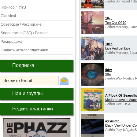
Лейбл Somerset / Ste
Hip-Hop / R'n'B
Classical
10cc
Ten Out Of 10
Советские / Российские
Лейбл Mercury, Can
Soundtracks (OST) / Разное
Распродажа
10cc
Live And Let Live
Скачать каталог пластинок
Лейбл Mercury, Japa
Подписка
9dw
9dw
Лейбл Wax Poetics 
Наши группы
A Flock Of Seagulls
Modern Love Is Autom
Лейбл Jive, USA.
Редкие пластинки
a;Grumh…
Black Vinyl Under Co
Лейбл Play It Again