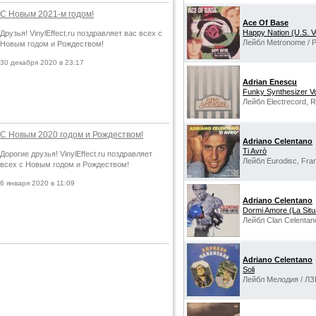
С Новым 2021-м годом!
Ace Of Base
Happy Nation (U.S. V
Друзья! VinylEffect.ru поздравляет вас всех с
Лейбл Metronome / P
Новым годом и Рождеством!
30 декабря 2020 в 23:17
Adrian Enescu
Funky Synthesizer V
Лейбл Electrecord, 
С Новым 2020 годом и Рождеством!
Adriano Celentano
Ti Avrò
Дорогие друзья! VinylEffect.ru поздравляет
Лейбл Eurodisc, Fra
всех с Новым годом и Рождеством!
6 января 2020 в 11:09
Adriano Celentano
Dormi Amore (La Sit
Лейбл Clan Celentano,
Adriano Celentano
Soli
Лейбл Мелодия / ЛЗ