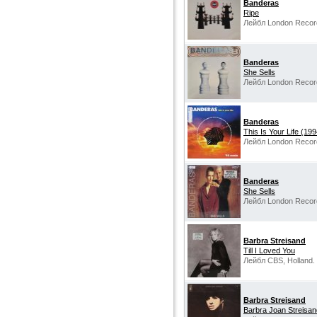
Banderas
Ripe
Лейбл London Record
Banderas
She Sells
Лейбл London Recor
Banderas
This Is Your Life (19
Лейбл London Records
Banderas
She Sells
Лейбл London Recor
Barbra Streisand
Till I Loved You
Лейбл CBS, Holland.
Barbra Streisand
Barbra Joan Streisan