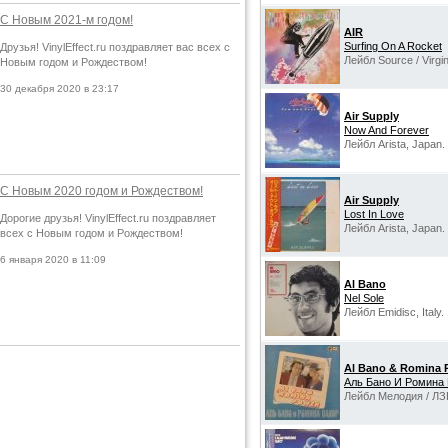
С Новым 2021-м годом!
AIR
Surfing On A Rocket
Друзья! VinylEffect.ru поздравляет вас всех с
Лейбл Source / Virgi
Новым годом и Рождеством!
30 декабря 2020 в 23:17
Air Supply
Now And Forever
Лейбл Arista, Japan.
С Новым 2020 годом и Рождеством!
Air Supply
Lost In Love
Дорогие друзья! VinylEffect.ru поздравляет
Лейбл Arista, Japan.
всех с Новым годом и Рождеством!
6 января 2020 в 11:09
Al Bano
Nel Sole
Лейбл Emidisc, Italy.
Al Bano & Romina 
Аль Бано И Ромина
Лейбл Мелодия / ЛЗ