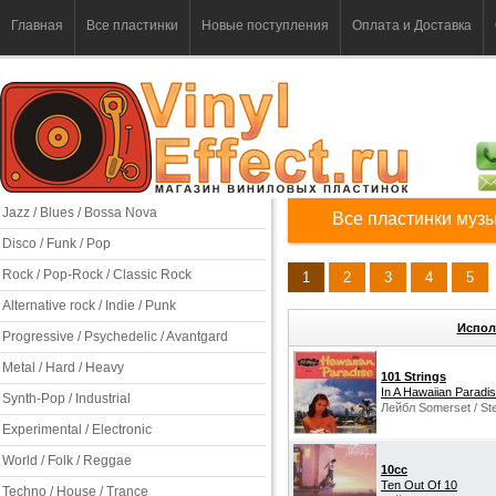
Главная
Все пластинки
Новые поступления
Оплата и Доставка
Jazz / Blues / Bossa Nova
Все пластинки музы
Disco / Funk / Pop
Rock / Pop-Rock / Classic Rock
1
2
3
4
5
Alternative rock / Indie / Punk
Испол
Progressive / Psychedelic / Avantgard
Metal / Hard / Heavy
101 Strings
In A Hawaiian Paradi
Synth-Pop / Industrial
Лейбл Somerset / Ste
Experimental / Electronic
World / Folk / Reggae
10cc
Ten Out Of 10
Techno / House / Trance