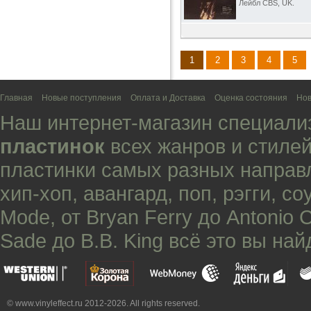
Лейбл CBS, UK.
1
2
3
4
5
Главная
Новые поступления
Оплата и Доставка
Оценка состояния
Нов
Наш интернет-магазин специали
пластинок
всех жанров и стилей
пластинки самых разных направ
хип-хоп
,
авангард
,
поп
,
рэгги
,
со
Mode
, от
Bryan Ferry
до
Antonio 
Sade
до
B.B. King
всё это вы най
© www.vinyleffect.ru 2012-2026. All rights reserved.