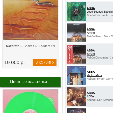
ABBA
Love Sounds Special
Лейбл Discomate, Ja
ABBA
Arrival
Лейбл Polar / Back T
Nazareth
— Snakes 'N' Ladders '89
ABBA
Arrival
Лейбл Discomate, Ja
19 000 р.
В КОРЗИНУ
ABBA
Voulez-Vous
Лейбл Polydor, Germ
Цветные пластинки
ABBA
ABBA
Лейбл Polar, Sweden