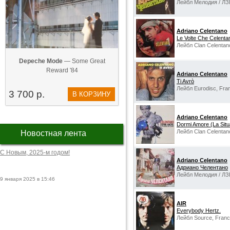
Лейбл Мелодия / ЛЗ
Adriano Celentano
Le Volte Che Celentan
Лейбл Clan Celentano,
Depeche Mode
— Some Great
Reward '84
Adriano Celentano
Ti Avrò
Лейбл Eurodisc, Fra
3 700 р.
В КОРЗИНУ
Adriano Celentano
Dormi Amore (La Sit
Лейбл Clan Celentano,
Новостная лента
С Новым, 2025-м годом!
Adriano Celentano
Адриано Челентано
Лейбл Мелодия / ЛЗ
9 января 2025 в 15:46
AIR
Everybody Hertz.
Лейбл Source, Franc