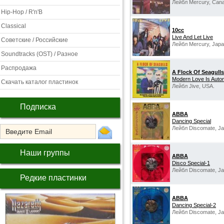
Лейбл Mercury, Can
Hip-Hop / R'n'B
Classical
10cc
Live And Let Live
Советские / Российские
Лейбл Mercury, Japa
Soundtracks (OST) / Разное
Распродажа
A Flock Of Seagulls
Modern Love Is Autom
Скачать каталог пластинок
Лейбл Jive, USA.
Подписка
ABBA
Dancing Special
Лейбл Discomate, Ja
Наши группы
ABBA
Disco Special-1
Лейбл Discomate, Ja
Редкие пластинки
ABBA
Dancing Special-2
Лейбл Discomate, Ja