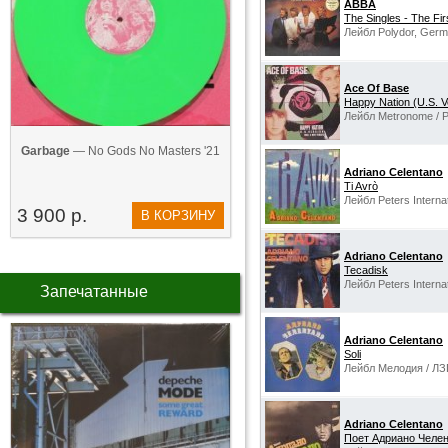
ABBA
The Singles - The Fir
Лейбл Polydor, Germ
Ace Of Base
Happy Nation (U.S. V
Лейбл Metronome / P
Garbage
— No Gods No Masters '21
Adriano Celentano
Ti Avrò
Лейбл Peters Interna
3 900 р.
В КОРЗИНУ
Adriano Celentano
Tecadisk
Лейбл Peters Interna
Запечатанные
Adriano Celentano
Soli
Лейбл Мелодия / ЛЗ
Adriano Celentano
Поет Адриано Челе