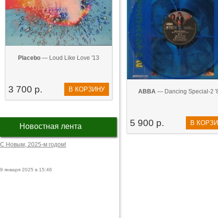
Placebo
— Loud Like Love '13
3 700 р.
В КОРЗИНУ
ABBA
— Dancing Special-2 '
5 900 р.
В КОРЗ
Новостная лента
С Новым, 2025-м годом!
9 января 2025 в 15:46