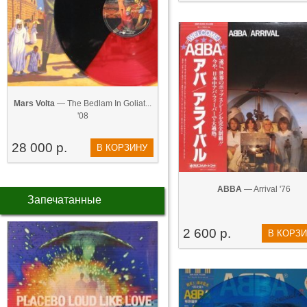
Mars Volta
— The Bedlam In Goliat...
'08
28 000 р.
В КОРЗИНУ
ABBA
— Arrival '76
Запечатанные
2 600 р.
В КОРЗ