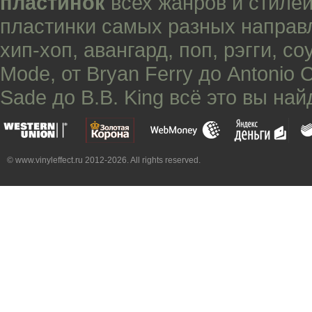
пластинок
всех жанров и стилей
пластинки самых разных направ
хип-хоп
,
авангард
,
поп
,
рэгги
,
со
Mode
, от
Bryan Ferry
до
Antonio 
Sade
до
B.B. King
всё это вы най
© www.vinyleffect.ru 2012-2026. All rights reserved.