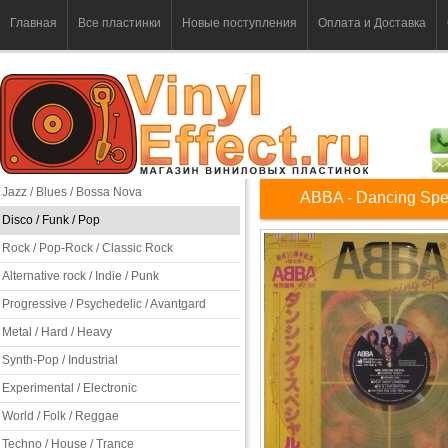
Главная
Все пластинки
Новые поступления
Оплата и Доставка
Jazz / Blues / Bossa Nova
ABBA - Dancing Spe
Disco / Funk / Pop
Rock / Pop-Rock / Classic Rock
Alternative rock / Indie / Punk
Progressive / Psychedelic / Avantgard
Metal / Hard / Heavy
Synth-Pop / Industrial
Experimental / Electronic
World / Folk / Reggae
Techno / House / Trance