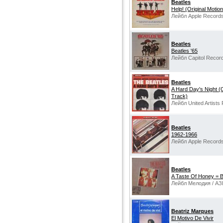
Beatles
Help! (Original Motio
Лейбл Apple Records
Beatles
Beatles '65
Лейбл Capitol Recor
Beatles
A Hard Day's Night (O
Track)
Лейбл United Artists
Beatles
1962-1966
Лейбл Apple Records
Beatles
A Taste Of Honey = 
Лейбл Мелодия / АЗ
Beatriz Marques
El Motivo De Vivir