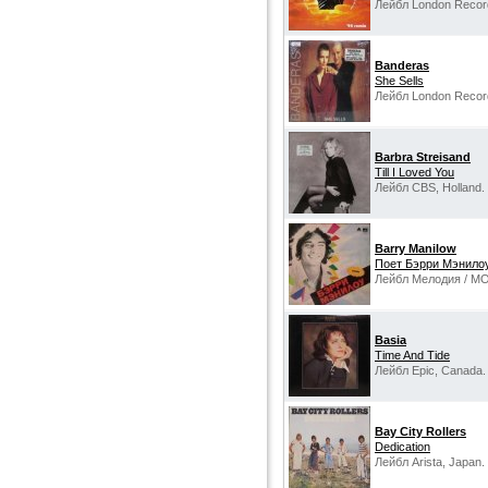
Лейбл London Records
Banderas
She Sells
Лейбл London Recor
Barbra Streisand
Till I Loved You
Лейбл CBS, Holland.
Barry Manilow
Поет Бэрри Мэнило
Лейбл Мелодия / М
Basia
Time And Tide
Лейбл Epic, Canada.
Bay City Rollers
Dedication
Лейбл Arista, Japan.