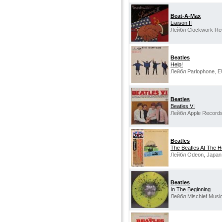
Beat-A-Max
Liaison II
Лейбл Clockwork Re
Beatles
Help!
Лейбл Parlophone, E
Beatles
Beatles VI
Лейбл Apple Records
Beatles
The Beatles At The H
Лейбл Odeon, Japan
Beatles
In The Beginning
Лейбл Mischief Musi