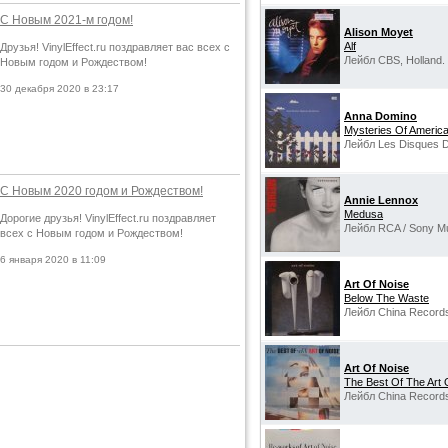
С Новым 2021-м годом!
Alison Moyet
Alf
Друзья! VinylEffect.ru поздравляет вас всех с
Лейбл CBS, Holland.
Новым годом и Рождеством!
30 декабря 2020 в 23:17
Anna Domino
Mysteries Of Americ
Лейбл Les Disques D
С Новым 2020 годом и Рождеством!
Annie Lennox
Medusa
Дорогие друзья! VinylEffect.ru поздравляет
Лейбл RCA / Sony Mu
всех с Новым годом и Рождеством!
6 января 2020 в 11:09
Art Of Noise
Below The Waste
Лейбл China Records
Art Of Noise
The Best Of The Art 
Лейбл China Records