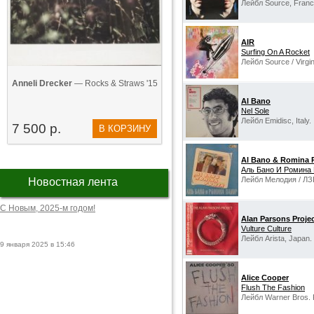
Лейбл Source, Franc
AIR
Surfing On A Rocket
Лейбл Source / Virgi
Anneli Drecker
— Rocks & Straws '15
Al Bano
Nel Sole
Лейбл Emidisc, Italy.
7 500 р.
В КОРЗИНУ
Al Bano & Romina 
Аль Бано И Ромина
Лейбл Мелодия / ЛЗ
Новостная лента
С Новым, 2025-м годом!
Alan Parsons Proje
Vulture Culture
Лейбл Arista, Japan.
9 января 2025 в 15:46
Alice Cooper
Flush The Fashion
Лейбл Warner Bros. 