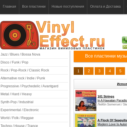
Главная
Все пластинки
Новые поступления
Оплата и Доставка
Jazz / Blues / Bossa Nova
Все пластинки музы
Disco / Funk / Pop
Rock / Pop-Rock / Classic Rock
1
2
3
4
5
Alternative rock / Indie / Punk
Испол
Progressive / Psychedelic / Avantgard
Metal / Hard / Heavy
101 Strings
In A Hawaiian Paradi
Synth-Pop / Industrial
Лейбл Somerset / Ste
Experimental / Electronic
World / Folk / Reggae
A Flock Of Seagulls
Modern Love Is Autom
Techno / House / Trance