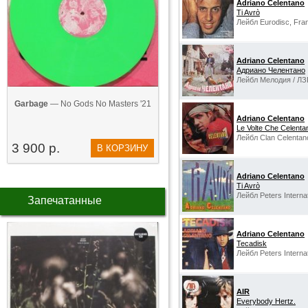
Adriano Celentano
Ti Avrò
Лейбл Eurodisc, Fra
Adriano Celentano
Адриано Челентано
Лейбл Мелодия / ЛЗ
Garbage
— No Gods No Masters '21
Adriano Celentano
Le Volte Che Celentan
Лейбл Clan Celentano,
3 900 р.
В КОРЗИНУ
Adriano Celentano
Ti Avrò
Лейбл Peters Interna
Запечатанные
Adriano Celentano
Tecadisk
Лейбл Peters Interna
AIR
Everybody Hertz.