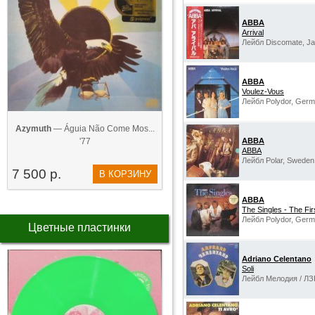
ABBA
Arrival
Лейбл Discomate, Ja
ABBA
Voulez-Vous
Лейбл Polydor, Germ
Azymuth
— Águia Não Come Mos...
'77
ABBA
ABBA
Лейбл Polar, Sweden
7 500 р.
В КОРЗИНУ
ABBA
The Singles - The Fir
Лейбл Polydor, Germ
Цветные пластинки
Adriano Celentano
Soli
Лейбл Мелодия / ЛЗ