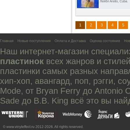
Лейбл Areito, Cuba.
1
2
3
4
5
Главная
Новые поступления
Оплата и Доставка
Оценка состояния
Нов
Наш интернет-магазин специали
пластинок
всех жанров и стилей
пластинки самых разных направ
хип-хоп
,
авангард
,
поп
,
рэгги
,
со
Mode
, от
Bryan Ferry
до
Antonio 
Sade
до
B.B. King
всё это вы най
© www.vinyleffect.ru 2012-2026. All rights reserved.