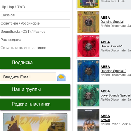
Лейбл Jive, USA.
Hip-Hop / R'n'B
Classical
ABBA
Dancing Special
Советские / Российские
Лейбл Discomate, Ja
Soundtracks (OST) / Разное
Распродажа
ABBA
Disco Special-1
Скачать каталог пластинок
Лейбл Discomate, Ja
Подписка
ABBA
Dancing Special-2
Лейбл Discomate, Ja
Наши группы
ABBA
Love Sounds Special
Лейбл Discomate, Ja
Редкие пластинки
ABBA
Arrival
Лейбл Polar / Back T