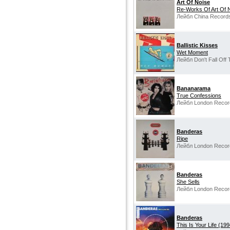
Art Of Noise
Re-Works Of Art Of 
Лейбл China Records
Ballistic Kisses
Wet Moment
Лейбл Don't Fall Off
Bananarama
True Confessions
Лейбл London Recor
Banderas
Ripe
Лейбл London Record
Banderas
She Sells
Лейбл London Recor
Banderas
This Is Your Life (19