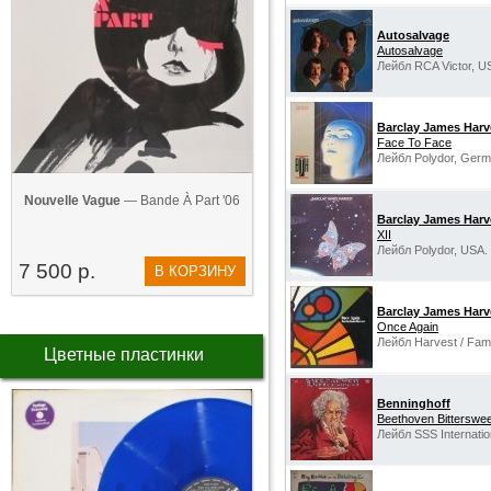
Autosalvage
Autosalvage
Лейбл RCA Victor, U
Barclay James Harv
‎Face To Face
Лейбл Polydor, Germ
Nouvelle Vague
— Bande À Part '06
Barclay James Harv
XII
Лейбл Polydor, USA.
7 500 р.
В КОРЗИНУ
Barclay James Harv
Once Again
Лейбл Harvest / Fame
Цветные пластинки
Benninghoff
Beethoven Bitterswee
Лейбл SSS Internatio