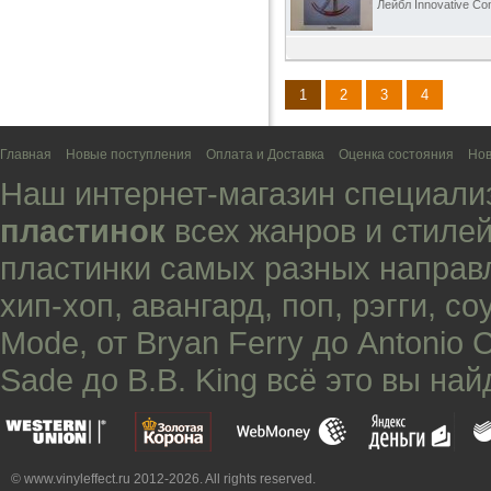
Лейбл Innovative Co
1
2
3
4
Главная
Новые поступления
Оплата и Доставка
Оценка состояния
Нов
Наш интернет-магазин специали
пластинок
всех жанров и стилей
пластинки самых разных направ
хип-хоп
,
авангард
,
поп
,
рэгги
,
со
Mode
, от
Bryan Ferry
до
Antonio 
Sade
до
B.B. King
всё это вы най
© www.vinyleffect.ru 2012-2026. All rights reserved.