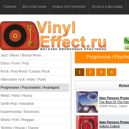
Главная
Все пластинки
Новые поступления
Оплата и Доставка
Jazz / Blues / Bossa Nova
Progressive / Psyche
Disco / Funk / Pop
Rock / Pop-Rock / Classic Rock
1
2
3
4
Alternative rock / Indie / Punk
Испол
Progressive / Psychedelic / Avantgard
Metal / Hard / Heavy
Alan Parsons Proje
The Best Of The Par
Synth-Pop / Industrial
Лейбл Arista, Japan.
Experimental / Electronic
World / Folk / Reggae
Alan Parsons Proje
Vulture Culture
Techno / House / Trance