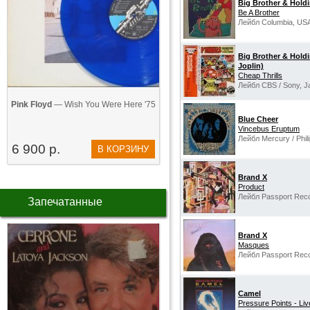
Big Brother & Hol
Be A Brother
Лейбл Columbia, US
Big Brother & Hold
Joplin)
Cheap Thrills
Лейбл CBS / Sony, J
Pink Floyd
— Wish You Were Here '75
Blue Cheer
Vincebus Eruptum
Лейбл Mercury / Phil
6 900 р.
В КОРЗИНУ
Brand X
Product
Лейбл Passport Rec
Запечатанные
Brand X
Masques
Лейбл Passport Rec
Camel
Pressure Points - Liv