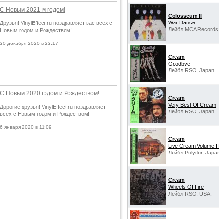
С Новым 2021-м годом!
Colosseum II
War Dance
Друзья! VinylEffect.ru поздравляет вас всех с
Лейбл MCA Records,
Новым годом и Рождеством!
30 декабря 2020 в 23:17
Cream
Goodbye
Лейбл RSO, Japan.
С Новым 2020 годом и Рождеством!
Cream
Very Best Of Cream
Дорогие друзья! VinylEffect.ru поздравляет
Лейбл RSO, Japan.
всех с Новым годом и Рождеством!
6 января 2020 в 11:09
Cream
Live Cream Volume II
Лейбл Polydor, Japan
Cream
Wheels Of Fire
Лейбл RSO, USA.