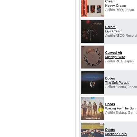
Cream
Heavy Cream
Лейбл RSO, Japan.
Cream
Live Cream
Лейбл ATCO Record
Curved Air
Midnight Wire
Лейбл RCA, Japan.
Doors
The Soft Parade
Лейбл Elektra, Japan
Doors
Waiting For The Sun
Лейбл Elektra, Germ
Doors
Morrison Hotel