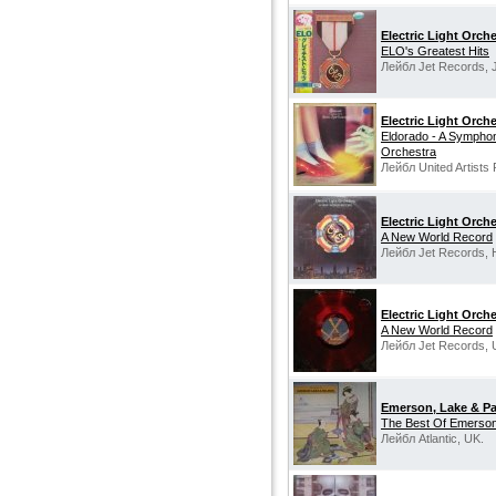
Electric Light Orch
ELO's Greatest Hits
Лейбл Jet Records, 
Electric Light Orch
Eldorado - A Symphon
Orchestra
Лейбл United Artists
Electric Light Orch
A New World Record
Лейбл Jet Records, H
Electric Light Orch
A New World Record
Лейбл Jet Records, 
Emerson, Lake & P
‎The Best Of Emerso
Лейбл Atlantic, UK.