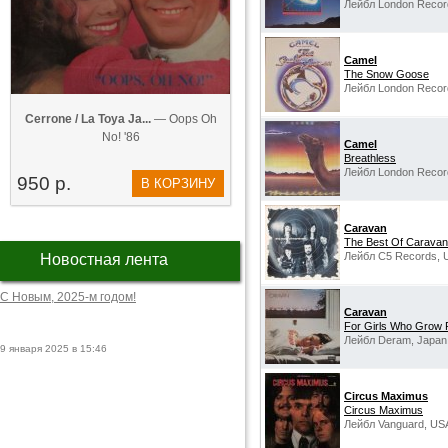
Лейбл London Recor
Camel
The Snow Goose
Лейбл London Recor
Cerrone / La Toya Ja...
— Oops Oh
No! '86
Camel
Breathless
Лейбл London Recor
950 р.
В КОРЗИНУ
Caravan
The Best Of Caravan
Лейбл C5 Records, 
Новостная лента
С Новым, 2025-м годом!
Caravan
For Girls Who Grow 
Лейбл Deram, Japan
9 января 2025 в 15:46
Circus Maximus
Circus Maximus
Лейбл Vanguard, US