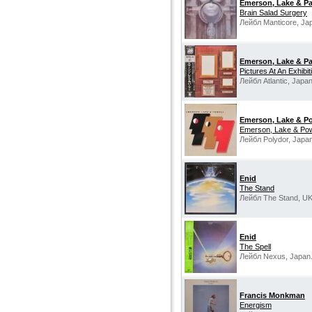
Emerson, Lake & P
Brain Salad Surgery
Лейбл Manticore, Ja
Emerson, Lake & Pa
Pictures At An Exhibit
Лейбл Atlantic, Japan
Emerson, Lake & Po
Emerson, Lake & Pow
Лейбл Polydor, Japan
Enid
The Stand
Лейбл The Stand, UK
Enid
The Spell
Лейбл Nexus, Japan
Francis Monkman
Energism