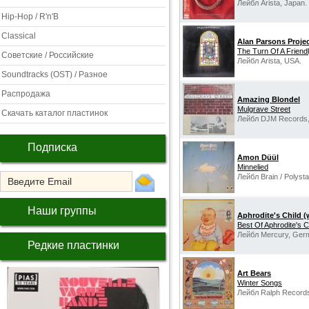
Лейбл Arista, Japan.
Hip-Hop / R'n'B
Classical
Alan Parsons Proje
The Turn Of A Friend
Советские / Российские
Лейбл Arista, USA.
Soundtracks (OST) / Разное
Распродажа
Amazing Blondel
Mulgrave Street
Скачать каталог пластинок
Лейбл DJM Records,
Подписка
Amon Düül
Minnelied
Лейбл Brain / Polysta
Наши группы
Aphrodite's Child 
Best Of Aphrodite's C
Лейбл Mercury, Ger
Редкие пластинки
Art Bears
Winter Songs
Лейбл Ralph Record