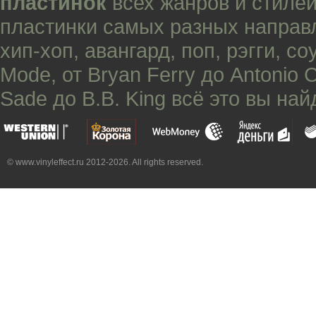
пластинок
всех жанров и стилей
пластинки самых разных направ
хип-хоп
,
авангард
,
поп
,
рэгги
,
со
Mode
, от
Bryan Ferry
до
Antonio 
Sade
до
B.B. King
всё это вы най
© www.vinyleffect.ru 2012-2026. All rights reserved.