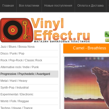
Главная
Все пластинки
Новые поступления
Оплата и Доставка
Jazz / Blues / Bossa Nova
Camel - Breathless
Disco / Funk / Pop
Rock / Pop-Rock / Classic Rock
Alternative rock / Indie / Punk
Progressive / Psychedelic / Avantgard
Metal / Hard / Heavy
Synth-Pop / Industrial
Experimental / Electronic
World / Folk / Reggae
Techno / House / Trance