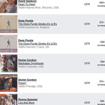
David Sanborn
NM+ 
Heart To Heart
1978
конве
Лейбл Warner Bros. Records, USA.
Deep Purple
EX+
The Deep Purple Singles A's & B's
1978
конве
Лейбл Балкантон, Bulgaria.
Deep Purple
NM-
The Deep Purple Singles A's & B's
1978
конве
Лейбл Harvest / Fame, UK.
Dexter Gordon
NM-
Manhattan Symphonie
1978
конве
Лейбл Columbia, USA.
Dexter Gordon
EX+
Power!
1978
конве
Лейбл Prestige, USA.
Donna Summer
NM 
Live And More
1978
конве