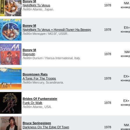
Boney M
NM 
Nightflight To Venus
1978
конве
Лейбл Atlantic, Japan.
Boney M
EX+
Nightflight To Venus = Ночной Полет На Венеру
1978
конве
Лейбл Мелодия / МОЗГ, USSR.
Boney M
NM-
Rasputin
1978
конве
Лейбл Durium / Hansa International, Italy.
Boomtown Rats
EX+
A Tonic For The Troops
1978
конве
Лейбл Mercury, Scandinavia.
Brides Of Funkenstein
EX+
Funk Or Walk
1978
конве
Лейбл Atlantic, USA.
Bruce Springsteen
NM 
Darkness On The Edge Of Town
1978
конве