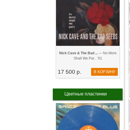
Nick Cave & The Bad ...
— No More
Shall We Par... '01
17 500 р.
В КОРЗИНУ
Цветные пластинки