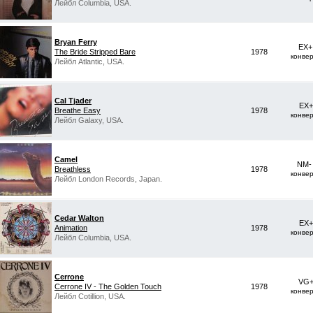
Лейбл Columbia, USA.
Bryan Ferry
EX+
The Bride Stripped Bare
1978
конве
Лейбл Atlantic, USA.
Cal Tjader
EX+
Breathe Easy
1978
конве
Лейбл Galaxy, USA.
Camel
NM-
Breathless
1978
конве
Лейбл London Records, Japan.
Cedar Walton
EX+
Animation
1978
конве
Лейбл Columbia, USA.
Cerrone
VG+
Cerrone IV - The Golden Touch
1978
конве
Лейбл Cotillion, USA.