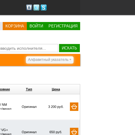
КОРЗИНА
ВОЙТИ
РЕГИСТРАЦИЯ
ИСКАТЬ
Алфавитный указатель +
ояние
Тип
Цена
 / NM
Оригинал
3 200 руб.
рт/винил
/ VG+
Оригинал
650 руб.
рт/винил