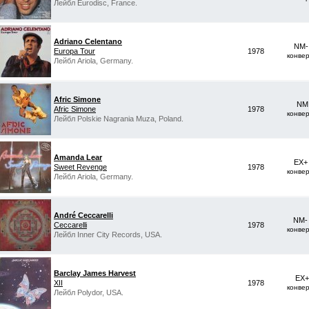
Лейбл Eurodisc, France.
Adriano Celentano‎
NM-
Europa Tour
1978
конве
Лейбл Ariola, Germany.
Afric Simone
NM 
Afric Simone
1978
конве
Лейбл Polskie Nagrania Muza, Poland.
Amanda Lear
EX+
Sweet Revenge
1978
конве
Лейбл Ariola, Germany.
André Ceccarelli
NM-
Ceccarelli
1978
конве
Лейбл Inner City Records, USA.
Barclay James Harvest
EX+
XII
1978
конве
Лейбл Polydor, USA.