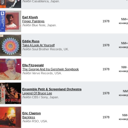
Лейбл Casablanca, Japan.
Earl Klugh
NM+ 
Finger Paintings
1978
конве
Лейбл Blue Note, Japan.
Eddie Russ
NM+ 
Take A Look At Yourself
1978
конве
Лейбл Soul Brother Records, UK.
Ella Fitzgerald
NM-
The George And Ira Gershwin Songbook
1978
конве
Лейбл Verve Records, USA.
Ensemble Petit & Screenland Orchestra
NM 
Legend Of Bruce Lee
1978
конве
Лейбл CBS / Sony, Japan.
Eric Clapton
NM-
Backless
1978
конве
Лейбл RSO, USA.