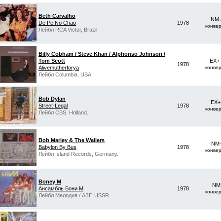
Beth Carvalho
NM 
De Pe No Chao
1978
конве
Лейбл RCA Victor, Brazil.
Billy Cobham / Steve Khan / Alphonso Johnson /
Tom Scott
EX+
1978
Alivemutherforya
конве
Лейбл Columbia, USA.
Bob Dylan
EX+
Street-Legal
1978
конве
Лейбл CBS, Holland.
Bob Marley & The Wailers
NM-
Babylon By Bus
1978
конве
Лейбл Island Records, Germany.
Boney M
NM 
Ансамбль Бони М
1978
конве
Лейбл Мелодия / АЗГ, USSR.