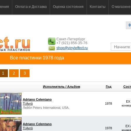
ления
Оплата и Доставка
Оценка состояния
Контакты
О магазине
0
Санкт-Петербург
+7 (921) 856-35-76
shop@vinyleffect.ru
Все пластинки 1978 года
1
2
3
Исполнитель / Альбом
Год
Сост
Adriano Celentano
EX
Ti Avrò
1978
конве
Лейбл Peters International, USA.
Adriano Celentano
EX 
Ti Avrò
1978
конве