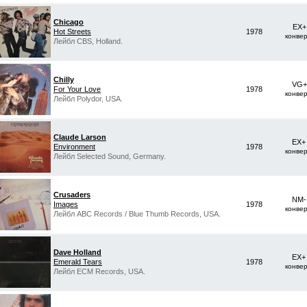
Chicago
EX+
Hot Streets
1978
конве
Лейбл CBS, Holland.
Chilly
VG+
For Your Love
1978
конве
Лейбл Polydor, USA.
Claude Larson
EX+
Environment
1978
конве
Лейбл Selected Sound, Germany.
Crusaders
NM-
Images
1978
конве
Лейбл ABC Records / Blue Thumb Records, USA.
Dave Holland
EX+
Emerald Tears
1978
конве
Лейбл ECM Records, USA.