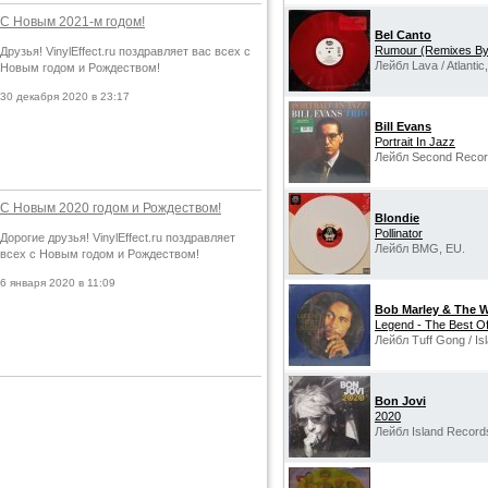
С Новым 2021-м годом!
Bel Canto
Rumour (Remixes By
Друзья! VinylEffect.ru поздравляет вас всех с
Лейбл Lava / Atlantic
Новым годом и Рождеством!
30 декабря 2020 в 23:17
Bill Evans
Portrait In Jazz
Лейбл Second Recor
С Новым 2020 годом и Рождеством!
Blondie
Pollinator
Дорогие друзья! VinylEffect.ru поздравляет
Лейбл BMG, EU.
всех с Новым годом и Рождеством!
6 января 2020 в 11:09
Bob Marley & The W
Legend - The Best O
Лейбл Tuff Gong / Is
Bon Jovi
2020
Лейбл Island Record