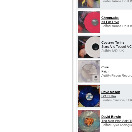
Лейбл Italians Do It B
Chromatics
Kill For Love
Лейбл Italians Do It B
Cocteau Twins
Stars And Topsoil A C
Лейбл 4AD, UK.
Cure
Faith
Лейбл Fiction Record
Dave Mason
Let It Flow
Лейбл Columbia, US
David Bowie
The Man Who Sold T
Лейбл Ryko Analogu