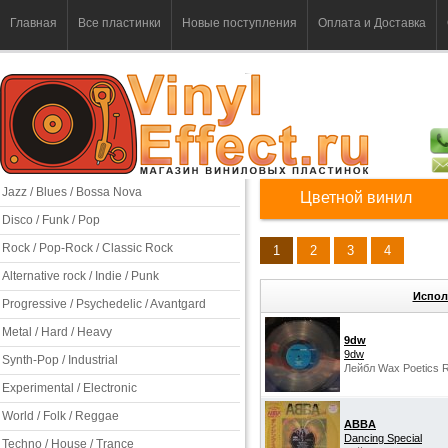
Главная
Все пластинки
Новые поступления
Оплата и Доставка
Jazz / Blues / Bossa Nova
Цветной винил
Disco / Funk / Pop
Rock / Pop-Rock / Classic Rock
1
2
3
4
Alternative rock / Indie / Punk
Испол
Progressive / Psychedelic / Avantgard
Metal / Hard / Heavy
9dw
9dw
Synth-Pop / Industrial
Лейбл Wax Poetics 
Experimental / Electronic
World / Folk / Reggae
ABBA
Dancing Special
Techno / House / Trance