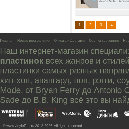
Лейбл Mute, German
1
2
3
4
Главная
Новые поступления
Оплата и Доставка
Оценка состояния
Нов
Наш интернет-магазин специали
пластинок
всех жанров и стилей
пластинки самых разных направ
хип-хоп
,
авангард
,
поп
,
рэгги
,
со
Mode
, от
Bryan Ferry
до
Antonio 
Sade
до
B.B. King
всё это вы най
© www.vinyleffect.ru 2012-2026. All rights reserved.