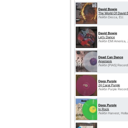
David Bowie
The World Of David 
Лейбл Decca, EU.
David Bowie
Let’s Dance
Лейбл EMI America, 
Dead Can Dance
Anastasis
Лейбл [PIAS] Record
Deep Purple
24 Carat Purple
Лейбл Purple Records
Deep Purple
In Rock
Лейбл Harvest, Holla