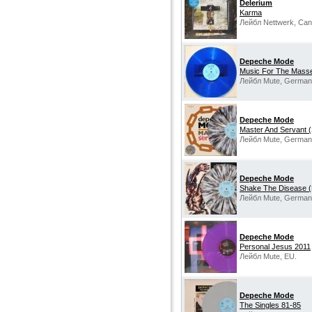
Delerium
Karma
Лейбл Nettwerk, Can
Depeche Mode
Music For The Mass
Лейбл Mute, German
Depeche Mode
Master And Servant (
Лейбл Mute, German
Depeche Mode
Shake The Disease (
Лейбл Mute, German
Depeche Mode
Personal Jesus 2011
Лейбл Mute, EU.
Depeche Mode
The Singles 81-85