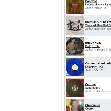
Boney M
Hooray Hooray, It's A
Лейбл Atlantic, UK.
Brethren Of The Fre
The Wolf Also Shall 
Лейбл Important Rec
Buddy Holly
Buddy Holly
Лейбл All Round Tra
Cannonball Adderl
Somethin' Else
Лейбл DOL, EU.
Cerrone
Supernature
Лейбл Network Recor
Chromatics
Cherry