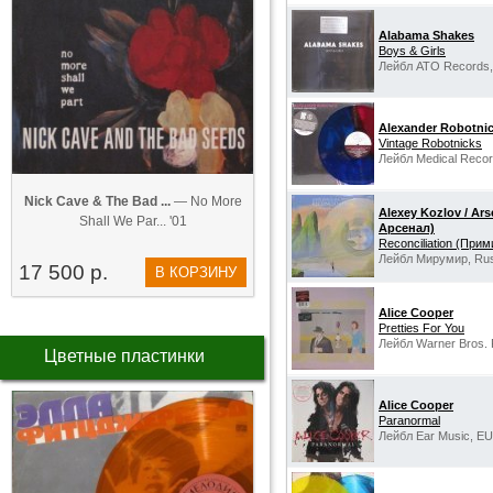
Alabama Shakes
Boys & Girls
Лейбл ATO Records,
Alexander Robotni
Vintage Robotnicks
Лейбл Medical Reco
Nick Cave & The Bad ...
— No More
Alexey Kozlov / Ar
Shall We Par... '01
Арсенал)
Reconciliation (При
Лейбл Мирумир, Rus
17 500 р.
В КОРЗИНУ
Alice Cooper
Pretties For You
Лейбл Warner Bros. 
Цветные пластинки
Alice Cooper
Paranormal
Лейбл Ear Music, EU