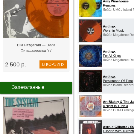
Amy Winehouse
Remixes
Лейбл UMC / Island 
Anthrax
Worship Music
Лейбл Megaforce Re
Ella Fitzgerald
— Элла
Фитцджеральд '77
Anthrax
For All Kings
Лейбл Megaforce Re
2 500 р.
В КОРЗИНУ
Anthrax
Persistence Of Time
Лейбл Island Record
Запечатанные
Art Blakey & The J
A Night In Tunisia
Лейбл DOM-Ermitage
Astrud Gilberto / St
Gilberto With Turrent