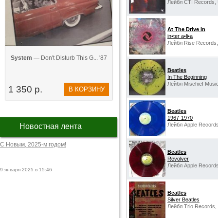
Лейбл CTI Records,
At The Drive In
in•ter a•li•a
Лейбл Rise Records
System
— Don't Disturb This G... '87
Beatles
In The Beginning
Лейбл Mischief Musi
1 350 р.
В КОРЗИНУ
Beatles
1967-1970
Лейбл Apple Records
Новостная лента
С Новым, 2025-м годом!
Beatles
Revolver
Лейбл Apple Records
9 января 2025 в 15:46
Beatles
Silver Beatles
Лейбл Trio Records,