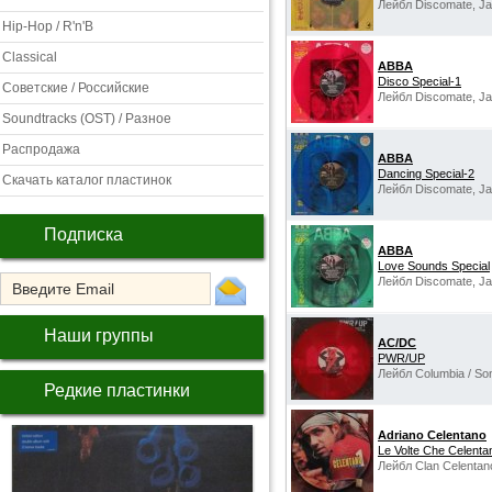
Лейбл Discomate, Ja
Hip-Hop / R'n'B
Classical
ABBA
Disco Special-1
Советские / Российские
Лейбл Discomate, Ja
Soundtracks (OST) / Разное
Распродажа
ABBA
Dancing Special-2
Скачать каталог пластинок
Лейбл Discomate, Ja
Подписка
ABBA
Love Sounds Special
Лейбл Discomate, Ja
Наши группы
AC/DC
PWR/UP
Лейбл Columbia / So
Редкие пластинки
Adriano Celentano
Le Volte Che Celentan
Лейбл Clan Celentano,