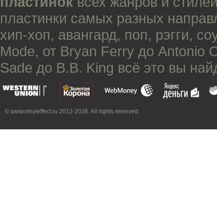
пластинок
всех жанров и стилей
пластинки самых разных направ
хип-хоп
,
авангард
,
поп
,
рэгги
,
со
Mode
, от
Bryan Ferry
до
Antonio 
Sade
до
B.B. King
всё это вы най
© www.vinyleffect.ru 2012-2026. All rights reserved.