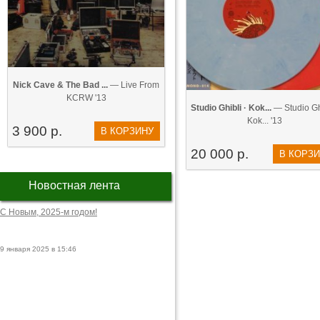
Nick Cave & The Bad ...
— Live From
KCRW '13
Studio Ghibli · Kok...
— Studio Ghi
Kok... '13
3 900 р.
В КОРЗИНУ
20 000 р.
В КОРЗ
Новостная лента
С Новым, 2025-м годом!
9 января 2025 в 15:46