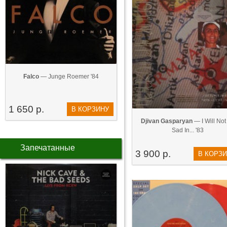
Falco
— Junge Roemer '84
1 650 р.
В КОРЗИНУ
Djivan Gasparyan
— I Will Not
Sad In... '83
Запечатанные
3 900 р.
В КОРЗ