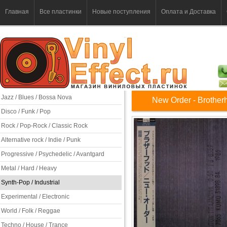
Главная
Все пластинки
Новые поступления
Оплата и Доставка
Jazz / Blues / Bossa Nova
New Order - Brother
Disco / Funk / Pop
Rock / Pop-Rock / Classic Rock
Alternative rock / Indie / Punk
Progressive / Psychedelic / Avantgard
Metal / Hard / Heavy
Synth-Pop / Industrial
Experimental / Electronic
World / Folk / Reggae
Techno / House / Trance