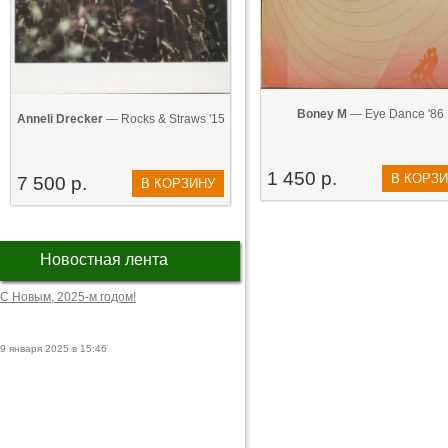
Boney M
— Eye Dance '86
Anneli Drecker
— Rocks & Straws '15
1 450 р.
В КОРЗ
7 500 р.
В КОРЗИНУ
Новостная лента
С Новым, 2025-м годом!
9 января 2025 в 15:46