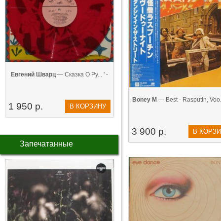
Евгений Шварц
— Сказка О Ру... ' -
Boney M
— Best - Rasputin, Voo..
1 950 р.
В КОРЗИНУ
3 900 р.
В КОРЗ
Запечатанные