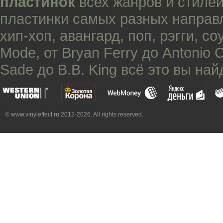
пластинок
всех жанров и стилей
пластинки самых разных направ
хип-хоп
,
авангард
,
поп
,
рэгги
,
со
Mode
, от
Bryan Ferry
до
Antonio 
Sade
до
B.B. King
всё это вы най
© www.vinyleffect.ru 2012-2026. All rights reserved.