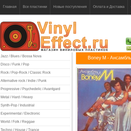
Главная
Все пластинки
Новые поступления
Оплата и Доставка
Jazz / Blues / Bossa Nova
Boney M - Ансамбл
Disco / Funk / Pop
Rock / Pop-Rock / Classic Rock
Alternative rock / Indie / Punk
Progressive / Psychedelic / Avantgard
Metal / Hard / Heavy
Synth-Pop / Industrial
Experimental / Electronic
World / Folk / Reggae
Techno / House / Trance