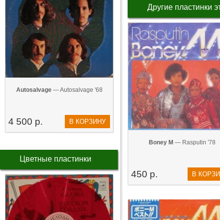
Другие пластинки э
Autosalvage
— Autosalvage '68
4 500 р.
В КОРЗИНУ
Boney M
— Rasputin '78
Цветные пластинки
450 р.
В КОРЗ