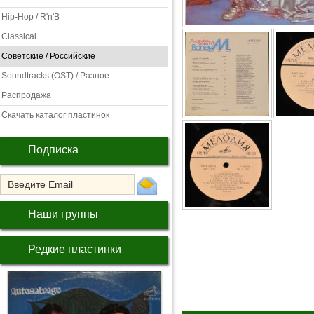
Hip-Hop / R'n'B
Classical
Советские / Российские
Soundtracks (OST) / Разное
Распродажа
Скачать каталог пластинок
Подписка
Наши группы
Редкие пластинки