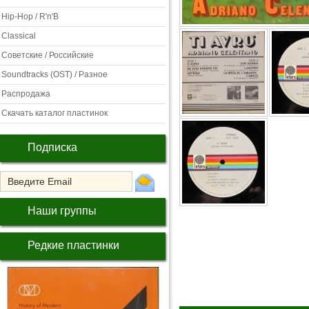
Hip-Hop / R'n'B
Classical
Советские / Российские
Soundtracks (OST) / Разное
Распродажа
Скачать каталог пластинок
Подписка
Наши группы
Редкие пластинки