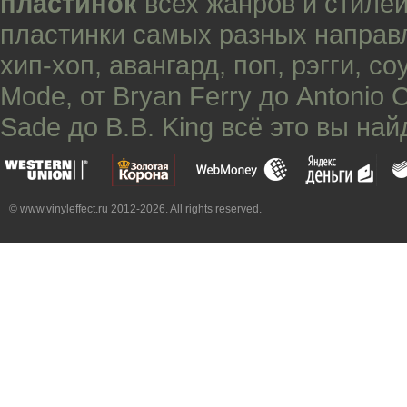
пластинок
всех жанров и стилей
пластинки самых разных направ
хип-хоп
,
авангард
,
поп
,
рэгги
,
со
Mode
, от
Bryan Ferry
до
Antonio 
Sade
до
B.B. King
всё это вы най
© www.vinyleffect.ru 2012-2026. All rights reserved.