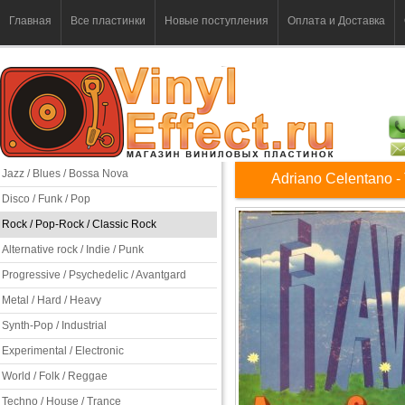
Главная
Все пластинки
Новые поступления
Оплата и Доставка
Jazz / Blues / Bossa Nova
Adriano Celentano - 
Disco / Funk / Pop
Rock / Pop-Rock / Classic Rock
Alternative rock / Indie / Punk
Progressive / Psychedelic / Avantgard
Metal / Hard / Heavy
Synth-Pop / Industrial
Experimental / Electronic
World / Folk / Reggae
Techno / House / Trance