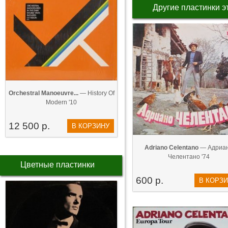
Другие пластинки э
Orchestral Manoeuvre...
— History Of
Modern '10
12 500 р.
В КОРЗИНУ
Adriano Celentano
— Адриа
Челентано '74
Цветные пластинки
600 р.
В КОРЗ