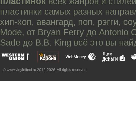
пластинок
всех жанров и стилей
пластинки самых разных направ
хип-хоп
,
авангард
,
поп
,
рэгги
,
со
Mode
, от
Bryan Ferry
до
Antonio 
Sade
до
B.B. King
всё это вы най
© www.vinyleffect.ru 2012-2026. All rights reserved.