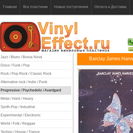
Главная
Все пластинки
Новые поступления
Оплата и Доставка
Jazz / Blues / Bossa Nova
Barclay James Harves
Disco / Funk / Pop
Rock / Pop-Rock / Classic Rock
Alternative rock / Indie / Punk
Progressive / Psychedelic / Avantgard
Metal / Hard / Heavy
Synth-Pop / Industrial
Experimental / Electronic
World / Folk / Reggae
Techno / House / Trance