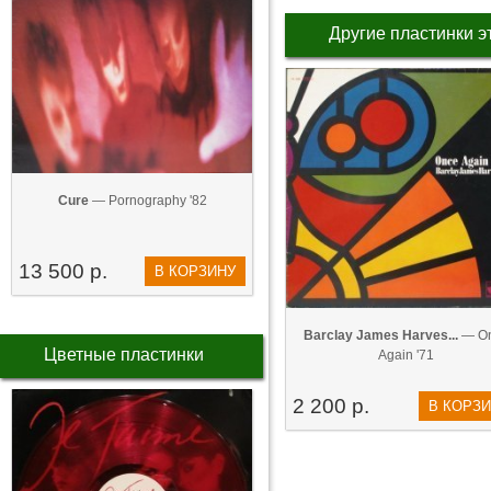
Другие пластинки э
Cure
— Pornography '82
13 500 р.
В КОРЗИНУ
Barclay James Harves...
— O
Цветные пластинки
Again '71
2 200 р.
В КОРЗ