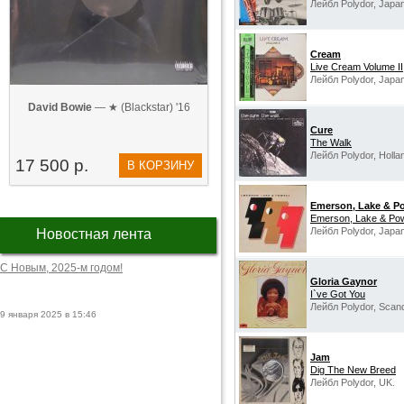
Лейбл Polydor, Japan
Cream
Live Cream Volume II
Лейбл Polydor, Japan
David Bowie
— ★ (Blackstar) '16
Cure
The Walk
Лейбл Polydor, Holla
17 500 р.
В КОРЗИНУ
Emerson, Lake & Po
Emerson, Lake & Pow
Лейбл Polydor, Japan
Новостная лента
С Новым, 2025-м годом!
Gloria Gaynor
I`ve Got You
Лейбл Polydor, Scand
9 января 2025 в 15:46
Jam
Dig The New Breed
Лейбл Polydor, UK.