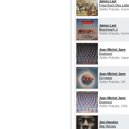
James Last
Freut Euch Des Leb
Лейбл Polydor, Germ
James Last
Beachparty 2
Лейбл Polydor, Germ
Jean-Michel Jarre
Equinoxe
Лейбл Polydor, Japan
Jean-Michel Jarre
Oxygene
Лейбл Polydor, UK.
Jean-Michel Jarre
Equinoxe
Лейбл Polydor, USA.
Jimi Hendrix
War Heroes