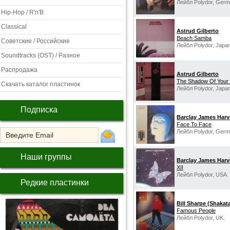
Лейбл Polydor, Germ
Hip-Hop / R'n'B
Classical
Astrud Gilberto
Beach Samba
Советские / Российские
Лейбл Polydor, Japan
Soundtracks (OST) / Разное
Распродажа
Astrud Gilberto
The Shadow Of Your 
Скачать каталог пластинок
Лейбл Polydor, Japan
Подписка
Barclay James Harv
‎Face To Face
Лейбл Polydor, Germ
Наши группы
Barclay James Harv
XII
Лейбл Polydor, USA.
Редкие пластинки
Bill Sharpe (Shakat
Famous People
Лейбл Polydor, UK.