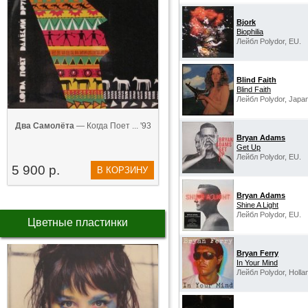
Bjork
Biophilia
Лейбл Polydor, EU.
Blind Faith
Blind Faith
Лейбл Polydor, Japan
Два Самолёта
— Когда Поет ... '93
Bryan Adams
Get Up
Лейбл Polydor, EU.
5 900 р.
В КОРЗИНУ
Bryan Adams
Shine A Light
Лейбл Polydor, EU.
Цветные пластинки
Bryan Ferry
In Your Mind
Лейбл Polydor, Holla