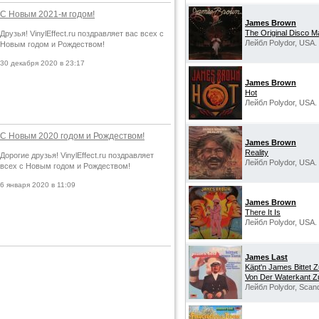
С Новым 2021-м годом!
James Brown
The Original Disco M
Друзья! VinylEffect.ru поздравляет вас всех с
Лейбл Polydor, USA.
Новым годом и Рождеством!
30 декабря 2020 в 23:17
James Brown
Hot
Лейбл Polydor, USA.
С Новым 2020 годом и Рождеством!
James Brown
Reality
Дорогие друзья! VinylEffect.ru поздравляет
Лейбл Polydor, USA.
всех с Новым годом и Рождеством!
6 января 2020 в 11:09
James Brown
There It Is
Лейбл Polydor, USA.
James Last
Käpt'n James Bittet 
Von Der Waterkant 
Лейбл Polydor, Scand