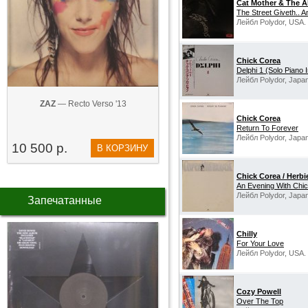
Cat Mother & The A
The Street Giveth.. 
Лейбл Polydor, USA.
Chick Corea
Delphi 1 (Solo Piano 
Лейбл Polydor, Japan
ZAZ
— Recto Verso '13
Chick Corea
Return To Forever
Лейбл Polydor, Japan
10 500 р.
В КОРЗИНУ
Chick Corea / Herb
An Evening With Chi
Лейбл Polydor, Japan
Запечатанные
Chilly
For Your Love
Лейбл Polydor, USA.
Cozy Powell
Over The Top