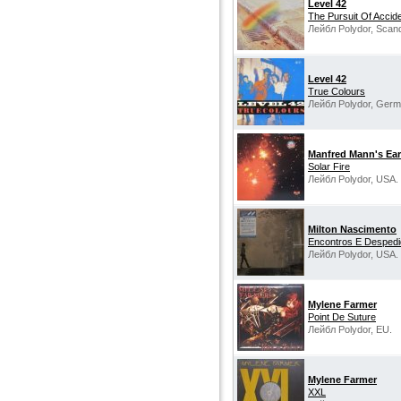
Level 42
The Pursuit Of Accid
Лейбл Polydor, Scand
Level 42
True Colours
Лейбл Polydor, Germ
Manfred Mann's Ea
Solar Fire
Лейбл Polydor, USA.
Milton Nascimento
Encontros E Desped
Лейбл Polydor, USA.
Mylene Farmer
Point De Suture
Лейбл Polydor, EU.
Mylene Farmer
XXL