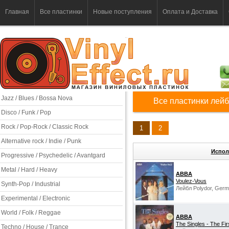
Главная
Все пластинки
Новые поступления
Оплата и Доставка
Jazz / Blues / Bossa Nova
Все пластинки лейб
Disco / Funk / Pop
Rock / Pop-Rock / Classic Rock
1
2
Alternative rock / Indie / Punk
Испол
Progressive / Psychedelic / Avantgard
Metal / Hard / Heavy
ABBA
Voulez-Vous
Synth-Pop / Industrial
Лейбл Polydor, Germ
Experimental / Electronic
World / Folk / Reggae
ABBA
The Singles - The Fir
Techno / House / Trance