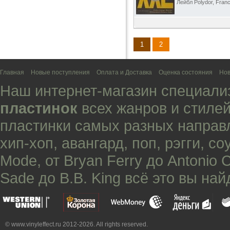
Лейбл Polydor, Franc
1
2
Главная
Новые поступления
Оплата и Доставка
Оценка состояния
Нов
Наш интернет-магазин специали
пластинок
всех жанров и стилей
пластинки самых разных направ
хип-хоп
,
авангард
,
поп
,
рэгги
,
со
Mode
, от
Bryan Ferry
до
Antonio 
Sade
до
B.B. King
всё это вы най
© www.vinyleffect.ru 2012-2026. All rights reserved.