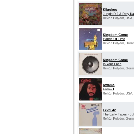
Kikrokos
Jungle D.J & Dirty Ka
Лейбл Polydor, USA.
Kingdom Come
Hands Of Time
Лейбл Polydor, Holla
Kingdom Come
In Your Face
Лейбл Polydor, Germ
Kwame
Follow I
Лейбл Polydor, USA.
Level 42
The Early Tapes · Ju
Лейбл Polydor, Germ