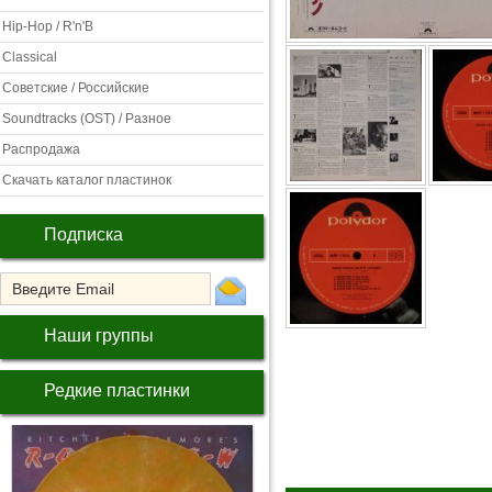
Hip-Hop / R'n'B
Classical
Советские / Российские
Soundtracks (OST) / Разное
Распродажа
Скачать каталог пластинок
Подписка
Наши группы
Редкие пластинки