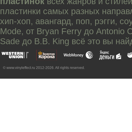
пластинок
всех жанров и стилей
пластинки самых разных направ
хип-хоп
,
авангард
,
поп
,
рэгги
,
со
Mode
, от
Bryan Ferry
до
Antonio 
Sade
до
B.B. King
всё это вы най
© www.vinyleffect.ru 2012-2026. All rights reserved.