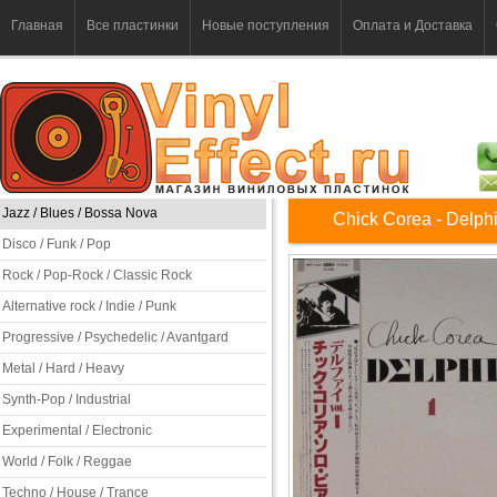
Главная
Все пластинки
Новые поступления
Оплата и Доставка
Jazz / Blues / Bossa Nova
Chick Corea - Delphi
Disco / Funk / Pop
Rock / Pop-Rock / Classic Rock
Alternative rock / Indie / Punk
Progressive / Psychedelic / Avantgard
Metal / Hard / Heavy
Synth-Pop / Industrial
Experimental / Electronic
World / Folk / Reggae
Techno / House / Trance