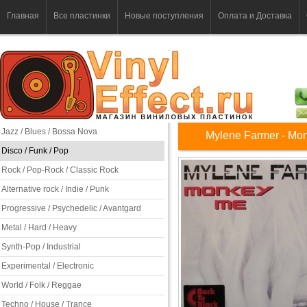
Главная
Все пластинки
Новые поступления
Оплата и Доставка
Jazz / Blues / Bossa Nova
Mylene Farmer - Mo
Disco / Funk / Pop
Rock / Pop-Rock / Classic Rock
Alternative rock / Indie / Punk
Progressive / Psychedelic / Avantgard
Metal / Hard / Heavy
Synth-Pop / Industrial
Experimental / Electronic
World / Folk / Reggae
Techno / House / Trance