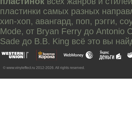
пластинок
всех жанров и стилей
пластинки самых разных направ
хип-хоп
,
авангард
,
поп
,
рэгги
,
со
Mode
, от
Bryan Ferry
до
Antonio 
Sade
до
B.B. King
всё это вы най
© www.vinyleffect.ru 2012-2026. All rights reserved.