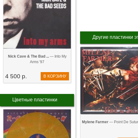
Другие пластинки э
Nick Cave & The Bad ...
— Into My
Arms '97
4 500 р.
В КОРЗИНУ
Цветные пластинки
Mylene Farmer
— Point De Sutur