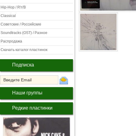
Hip-Hop / R'n'B
Classical
Советские / Российские
Soundtracks (OST) / Разное
Распродажа
Скачать каталог пластинок
Подписка
Наши группы
Редкие пластинки