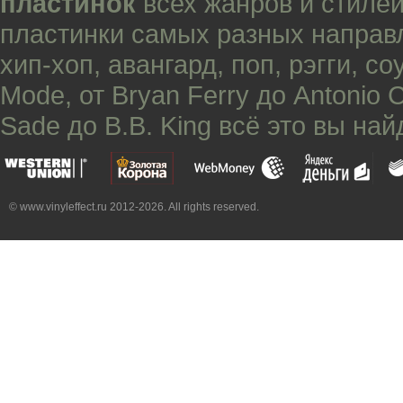
пластинок
всех жанров и стилей
пластинки самых разных направ
хип-хоп
,
авангард
,
поп
,
рэгги
,
со
Mode
, от
Bryan Ferry
до
Antonio 
Sade
до
B.B. King
всё это вы най
© www.vinyleffect.ru 2012-2026. All rights reserved.