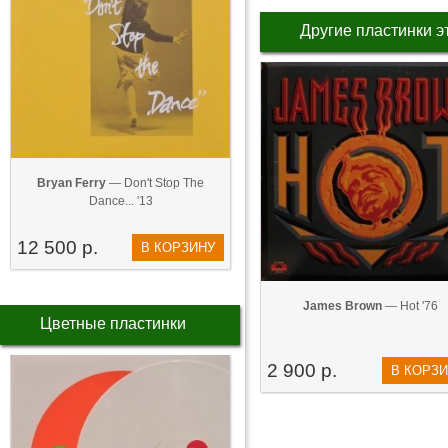
Другие пластинки э
Bryan Ferry
— Don't Stop The
Dance... '13
12 500 р.
В КОРЗИНУ
James Brown
— Hot '76
Цветные пластинки
2 900 р.
В КОРЗ