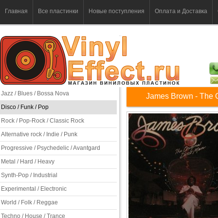
Главная
Все пластинки
Новые поступления
Оплата и Доставка
Jazz / Blues / Bossa Nova
James Brown - The O
Disco / Funk / Pop
Rock / Pop-Rock / Classic Rock
Alternative rock / Indie / Punk
Progressive / Psychedelic / Avantgard
Metal / Hard / Heavy
Synth-Pop / Industrial
Experimental / Electronic
World / Folk / Reggae
Techno / House / Trance