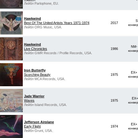
Лейбл Parlophone, EU.
Hawkwind
S
Best Of The United Artists Years 1971-1974
2017
конве
Лейбл ORG Music, USA.
Hawkwind
NM-
Live Chronicles
1986
конве
Лейбл GWR Records / Profile Records, USA.
Iron Butterfly
EX+
Scorching Beauty
1975
конве
Лейбл MCA Records, USA.
Jade Warrior
EX+
Waves
1975
конве
Лейбл Island Records, USA.
Jefferson Airplane
EX+
Early Flight
1974
конве
Лейбл Grunt, USA.