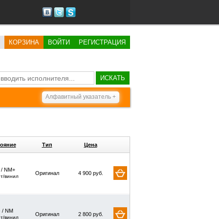
КОРЗИНА
ВОЙТИ
РЕГИСТРАЦИЯ
ИСКАТЬ
Алфавитный указатель +
ояние
Тип
Цена
/ NM+
Оригинал
4 900 руб.
рт/винил
 / NM
Оригинал
2 800 руб.
рт/винил