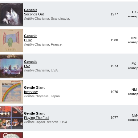
Genesis
EX 
Seconds Out
1977
конве
Лейбл Charisma, Scandinavia.
Genesis
NM-
Duke
1980
конве
Лейбл Charisma, France.
Genesis
EX-
Live
1973
конве
Лейбл Charisma, USA.
Gentle Giant
NM 
Interview
1976
конве
Лейбл Chrysalis, Japan.
Gentle Giant
NM-
Playing The Fool
1977
конве
Лейбл Capitol Records, USA.