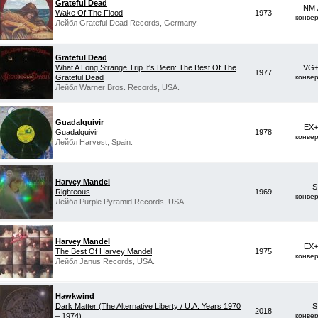
Grateful Dead
NM 
Wake Of The Flood
1973
конве
Лейбл Grateful Dead Records, Germany.
Grateful Dead
‎What A Long Strange Trip It's Been: The Best Of The
VG+
1977
Grateful Dead
конве
Лейбл Warner Bros. Records, USA.
Guadalquivir
EX+
Guadalquivir
1978
конве
Лейбл Harvest, Spain.
Harvey Mandel
S
Righteous
1969
конве
Лейбл Purple Pyramid Records, USA.
Harvey Mandel
EX+
The Best Of Harvey Mandel
1975
конве
Лейбл Janus Records, USA.
Hawkwind
Dark Matter (The Alternative Liberty / U.A. Years 1970
S
2018
– 1974)
конве