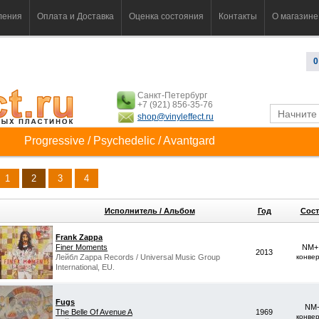
ления
Оплата и Доставка
Оценка состояния
Контакты
О магазине
0
Санкт-Петербург
+7 (921) 856-35-76
shop@vinyleffect.ru
Progressive / Psychedelic / Avantgard
1
2
3
4
Исполнитель / Альбом
Год
Сост
Frank Zappa
Finer Moments
NM+ 
2013
Лейбл Zappa Records / Universal Music Group
конве
International, EU.
Fugs
NM-
The Belle Of Avenue A
1969
конве