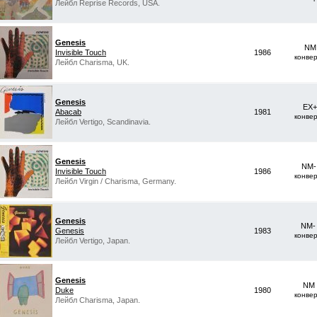
Лейбл Reprise Records, USA.
Genesis
NM 
Invisible Touch
1986
конве
Лейбл Charisma, UK.
Genesis
EX+
Abacab
1981
конве
Лейбл Vertigo, Scandinavia.
Genesis
NM-
Invisible Touch
1986
конве
Лейбл Virgin / Charisma, Germany.
Genesis
NM-
Genesis
1983
конве
Лейбл Vertigo, Japan.
Genesis
NM 
Duke
1980
конве
Лейбл Charisma, Japan.