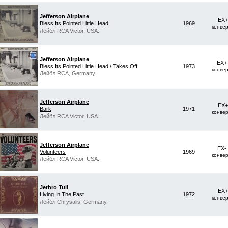
Jefferson Airplane
EX+
Bless Its Pointed Little Head
1969
конве
Лейбл RCA Victor, USA.
Jefferson Airplane
EX+
Bless Its Pointed Little Head / Takes Off
1973
конве
Лейбл RCA, Germany.
Jefferson Airplane
EX+
Bark
1971
конве
Лейбл RCA Victor, USA.
Jefferson Airplane
EX-
Volunteers
1969
конве
Лейбл RCA Victor, USA.
Jethro Tull
EX+
Living In The Past
1972
конве
Лейбл Chrysalis, Germany.