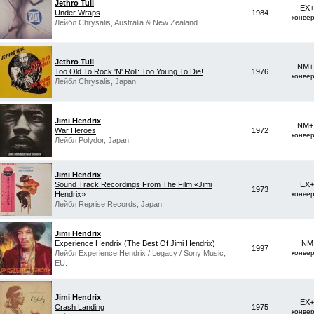
Jethro Tull
EX+
Under Wraps
1984
конве
Лейбл Chrysalis, Australia & New Zealand.
Jethro Tull
NM+ 
Too Old To Rock 'N' Roll: Too Young To Die!
1976
конве
Лейбл Chrysalis, Japan.
Jimi Hendrix
NM+ 
War Heroes
1972
конве
Лейбл Polydor, Japan.
Jimi Hendrix
Sound Track Recordings From The Film «Jimi
EX+
1973
Hendrix»
конве
Лейбл Reprise Records, Japan.
Jimi Hendrix
Experience Hendrix (The Best Of Jimi Hendrix)
NM 
1997
Лейбл Experience Hendrix / Legacy / Sony Music,
конве
EU.
Jimi Hendrix
EX+
Crash Landing
1975
конве