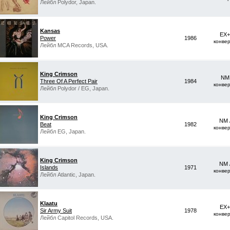
Лейбл Polydor, Japan.
Kansas
EX+
Power
1986
конве
Лейбл MCA Records, USA.
King Crimson
NM 
Three Of A Perfect Pair
1984
конве
Лейбл Polydor ‎/ EG, Japan.
King Crimson
NM 
Beat
1982
конве
Лейбл EG, Japan.
King Crimson
NM 
Islands
1971
конве
Лейбл Atlantic, Japan.
Klaatu
EX+
Sir Army Suit
1978
конве
Лейбл Capitol Records, USA.