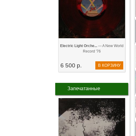
Electric Light Orche...
— A New World
Record '76
6 500 р.
В КОРЗИНУ
Запечатанные