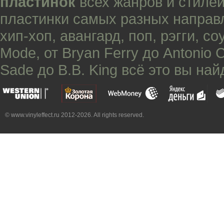
пластинок
всех жанров и стилей
пластинки самых разных направ
хип-хоп
,
авангард
,
поп
,
рэгги
,
со
Mode
, от
Bryan Ferry
до
Antonio 
Sade
до
B.B. King
всё это вы най
© www.vinyleffect.ru 2012-2026. All rights reserved.