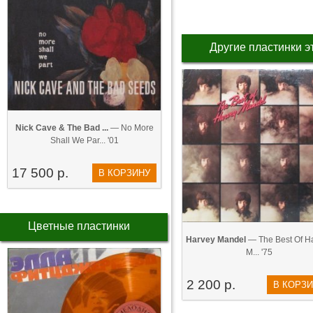
Другие пластинки э
Nick Cave & The Bad ...
— No More
Shall We Par... '01
17 500 р.
В КОРЗИНУ
Цветные пластинки
Harvey Mandel
— The Best Of H
M... '75
2 200 р.
В КОРЗ