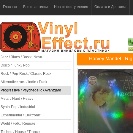
Главная
Все пластинки
Новые поступления
Оплата и Доставка
Jazz / Blues / Bossa Nova
Harvey Mandel - Rig
Disco / Funk / Pop
Rock / Pop-Rock / Classic Rock
Alternative rock / Indie / Punk
Progressive / Psychedelic / Avantgard
Metal / Hard / Heavy
Synth-Pop / Industrial
Experimental / Electronic
World / Folk / Reggae
Techno / House / Trance