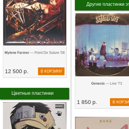
Другие пластинки э
Mylene Farmer
— Point De Suture '08
12 500 р.
В КОРЗИНУ
Genesis
— Live '73
Цветные пластинки
1 850 р.
В КОРЗ