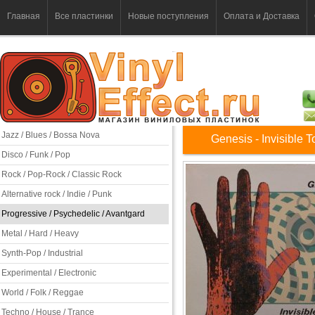
Главная
Все пластинки
Новые поступления
Оплата и Доставка
Jazz / Blues / Bossa Nova
Genesis - Invisible 
Disco / Funk / Pop
Rock / Pop-Rock / Classic Rock
Alternative rock / Indie / Punk
Progressive / Psychedelic / Avantgard
Metal / Hard / Heavy
Synth-Pop / Industrial
Experimental / Electronic
World / Folk / Reggae
Techno / House / Trance