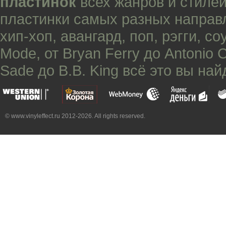
пластинок
всех жанров и стилей
пластинки самых разных направ
хип-хоп
,
авангард
,
поп
,
рэгги
,
со
Mode
, от
Bryan Ferry
до
Antonio 
Sade
до
B.B. King
всё это вы най
© www.vinyleffect.ru 2012-2026. All rights reserved.