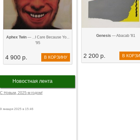
Genesis
— Abacab '81
Aphex Twin
— ...I Care Because Yo...
'95
2 200 р.
В КОРЗ
4 900 р.
В КОРЗИНУ
Новостная лента
С Новым, 2025-м годом!
9 января 2025 в 15:46