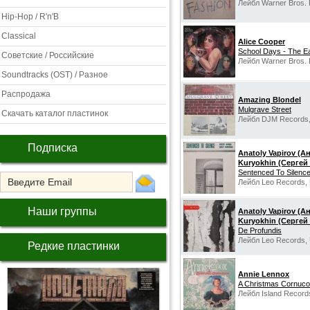
Лейбл Warner Bros. 
Hip-Hop / R'n'B
Classical
Alice Cooper
School Days - The E
Советские / Российские
Лейбл Warner Bros. 
Soundtracks (OST) / Разное
Распродажа
Amazing Blondel
Mulgrave Street
Скачать каталог пластинок
Лейбл DJM Records,
Подписка
Anatoly Vapirov (А
Kuryokhin (Сергей
Sentenced To Silenc
Лейбл Leo Records,
Наши группы
Anatoly Vapirov (А
Kuryokhin (Сергей
De Profundis
Лейбл Leo Records,
Редкие пластинки
Annie Lennox
A Christmas Cornuco
Лейбл Island Record