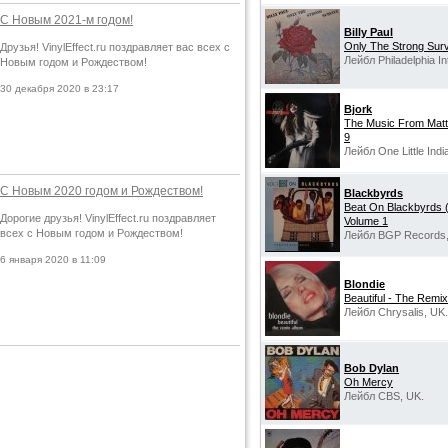
С Новым 2021-м годом!
Billy Paul
Only The Strong Sur
Друзья! VinylEffect.ru поздравляет вас всех с
Лейбл Philadelphia In
Новым годом и Рождеством!
30 декабря 2020 в 23:17
Bjork
The Music From Matt
9
Лейбл One Little Indi
С Новым 2020 годом и Рождеством!
Blackbyrds
Beat On Blackbyrds 
Дорогие друзья! VinylEffect.ru поздравляет
Volume 1
всех с Новым годом и Рождеством!
Лейбл BGP Records,
6 января 2020 в 11:09
Blondie
Beautiful - The Remi
Лейбл Chrysalis, UK.
Bob Dylan
Oh Mercy
Лейбл CBS, UK.