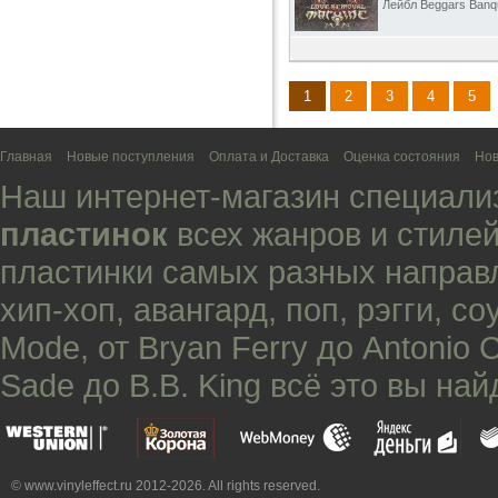
Лейбл Beggars Banqu
1
2
3
4
5
Главная
Новые поступления
Оплата и Доставка
Оценка состояния
Нов
Наш интернет-магазин специали
пластинок
всех жанров и стилей
пластинки самых разных направ
хип-хоп
,
авангард
,
поп
,
рэгги
,
со
Mode
, от
Bryan Ferry
до
Antonio 
Sade
до
B.B. King
всё это вы най
© www.vinyleffect.ru 2012-2026. All rights reserved.