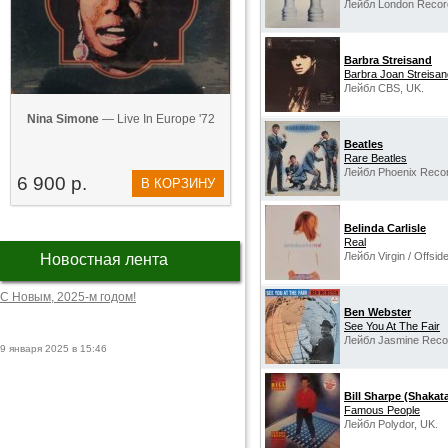
Лейбл London Recor
Barbra Streisand
Barbra Joan Streisan
Лейбл CBS, UK.
Nina Simone
— Live In Europe '72
Beatles
Rare Beatles
Лейбл Phoenix Recor
6 900 р.
В КОРЗИНУ
Belinda Carlisle
Real
Лейбл Virgin / Offsi
Новостная лента
С Новым, 2025-м годом!
Ben Webster
See You At The Fair
Лейбл Jasmine Reco
9 января 2025 в 15:46
Bill Sharpe (Shakat
Famous People
Лейбл Polydor, UK.