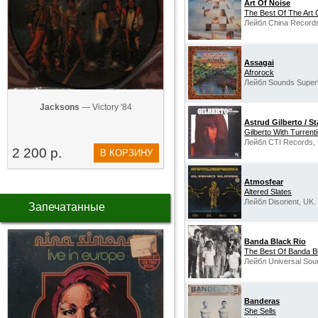
Art Of Noise
The Best Of The Art 
Лейбл China Records
Assagai
Afrorock
Лейбл Sounds Superb
Jacksons
— Victory '84
Astrud Gilberto / St
Gilberto With Turrent
Лейбл CTI Records,
2 200 р.
В КОРЗИНУ
Atmosfear
Altered Slates
Лейбл Disorient, UK.
Запечатанные
Banda Black Rio
The Best Of Banda B
Лейбл Universal Sou
Banderas
She Sells