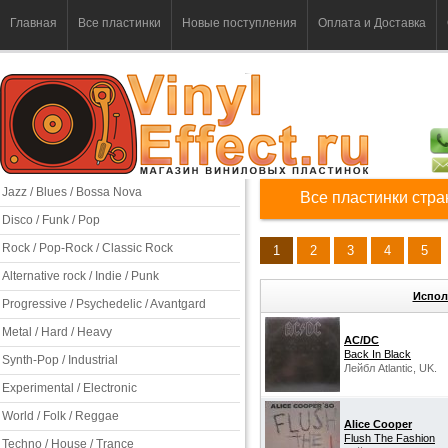
Главная
Все пластинки
Новые поступления
Оплата и Доставка
Jazz / Blues / Bossa Nova
Все пластинки стр
Disco / Funk / Pop
Rock / Pop-Rock / Classic Rock
1
2
3
4
5
Alternative rock / Indie / Punk
Испол
Progressive / Psychedelic / Avantgard
Metal / Hard / Heavy
AC/DC
Back In Black
Synth-Pop / Industrial
Лейбл Atlantic, UK.
Experimental / Electronic
World / Folk / Reggae
Alice Cooper
Flush The Fashion
Techno / House / Trance