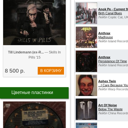
Anok Pe - Current 9
Birth Canal Blues
Лейбл Coptic Cat, UK
Anthrax
Madhouse
Лейбл Island Record
Till Lindemann (ex-R...
— Skills In
Pills '15
Anthrax
Persistence Of Time
Лейбл Island Record
8 500 р.
В КОРЗИНУ
Aphex Twin
...I Care Because Yo
Лейбл Warp Records
Цветные пластинки
Art Of Noise
Below The Waste
Лейбл China Records