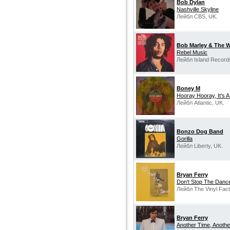
Bob Dylan
Nashville Skyline
Лейбл CBS, UK.
Bob Marley & The W
Rebel Music
Лейбл Island Record
Boney M
Hooray Hooray, It's A
Лейбл Atlantic, UK.
Bonzo Dog Band
Gorilla
Лейбл Liberty, UK.
Bryan Ferry
Don't Stop The Danc
Лейбл The Vinyl Fact
Bryan Ferry
Another Time, Anothe