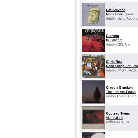
Cat Stevens
Mona Bone Jakon
Лейбл Island Record
Cerrone
In Concert
Лейбл CBS, UK.
Chris Rea
Road Songs For Lov
Лейбл BMG ‎/ JAZZE
Claudia Brucken
The Lost Are Found
Лейбл There (There)
Cocteau Twins
Victorialand
Лейбл 4AD, UK.