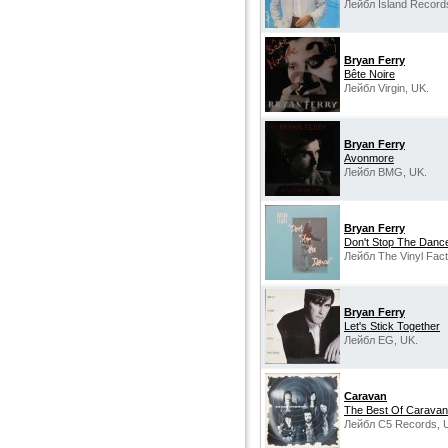
Лейбл Island Record
Bryan Ferry
Bête Noire
Лейбл Virgin, UK.
Bryan Ferry
Avonmore
Лейбл BMG, UK.
Bryan Ferry
Don't Stop The Danc
Лейбл The Vinyl Fact
Bryan Ferry
Let's Stick Together
Лейбл EG, UK.
Caravan
The Best Of Caravan
Лейбл C5 Records, 