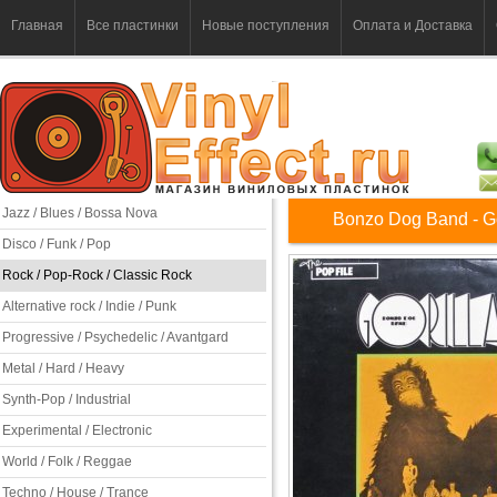
Главная
Все пластинки
Новые поступления
Оплата и Доставка
Jazz / Blues / Bossa Nova
Bonzo Dog Band - Go
Disco / Funk / Pop
Rock / Pop-Rock / Classic Rock
Alternative rock / Indie / Punk
Progressive / Psychedelic / Avantgard
Metal / Hard / Heavy
Synth-Pop / Industrial
Experimental / Electronic
World / Folk / Reggae
Techno / House / Trance