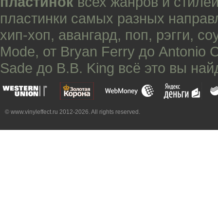
пластинок
всех жанров и стилей
пластинки самых разных направ
хип-хоп
,
авангард
,
поп
,
рэгги
,
со
Mode
, от
Bryan Ferry
до
Antonio 
Sade
до
B.B. King
всё это вы най
© www.vinyleffect.ru 2012-2026. All rights reserved.