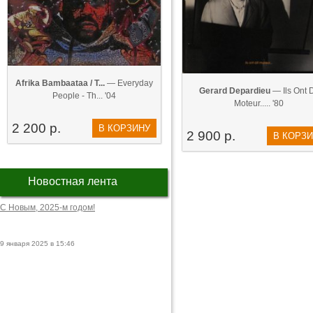
Afrika Bambaataa / T...
— Everyday
Gerard Depardieu
— Ils Ont D
People - Th... '04
Moteur..... '80
2 200 р.
В КОРЗИНУ
2 900 р.
В КОРЗ
Новостная лента
С Новым, 2025-м годом!
9 января 2025 в 15:46