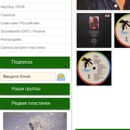
Hip-Hop / R'n'B
Classical
Советские / Российские
Soundtracks (OST) / Разное
Распродажа
Скачать каталог пластинок
Подписка
Наши группы
Редкие пластинки