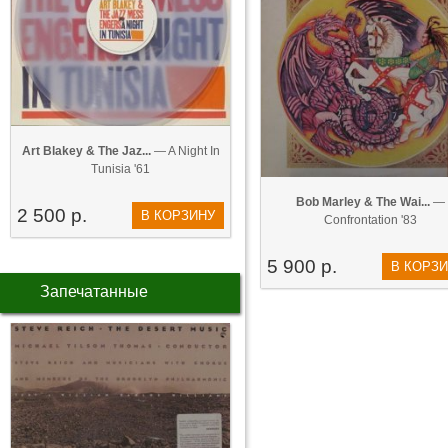
Art Blakey & The Jaz...
— A Night In
Tunisia '61
Bob Marley & The Wai...
—
2 500 р.
В КОРЗИНУ
Confrontation '83
5 900 р.
В КОРЗ
Запечатанные