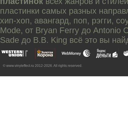
пластинок
всех жанров и стилей
пластинки самых разных направ
хип-хоп
,
авангард
,
поп
,
рэгги
,
со
Mode
, от
Bryan Ferry
до
Antonio 
Sade
до
B.B. King
всё это вы най
© www.vinyleffect.ru 2012-2026. All rights reserved.