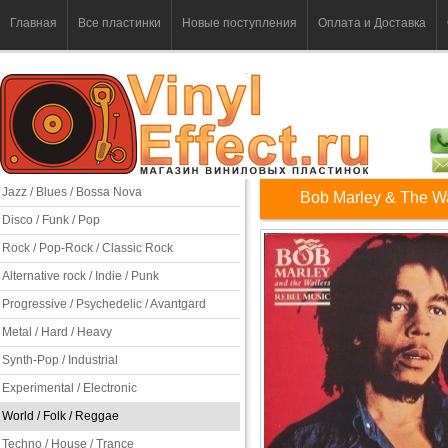
Главная
Все пластинки
Новые поступления
Оплата и Доставка
Jazz / Blues / Bossa Nova
Bob Marley & The Wa
Disco / Funk / Pop
Rock / Pop-Rock / Classic Rock
Alternative rock / Indie / Punk
Progressive / Psychedelic / Avantgard
Metal / Hard / Heavy
Synth-Pop / Industrial
Experimental / Electronic
World / Folk / Reggae
Techno / House / Trance