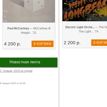
Electric Light Orche...
— The Ni
Paul McCartney
— McCartney III
The Light ... '74
Imagin... '21
2 200 р.
В КОРЗ
4 200 р.
В КОРЗИНУ
Новостная лента
С Новым, 2025-м годом!
9 января 2025 в 15:46