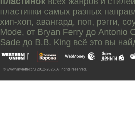
пластинок
всех жанров и стилей
пластинки самых разных направ
хип-хоп
,
авангард
,
поп
,
рэгги
,
со
Mode
, от
Bryan Ferry
до
Antonio 
Sade
до
B.B. King
всё это вы най
© www.vinyleffect.ru 2012-2026. All rights reserved.