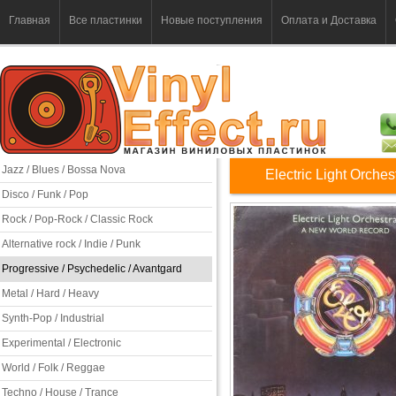
Главная
Все пластинки
Новые поступления
Оплата и Доставка
Jazz / Blues / Bossa Nova
Electric Light Orche
Disco / Funk / Pop
Rock / Pop-Rock / Classic Rock
Alternative rock / Indie / Punk
Progressive / Psychedelic / Avantgard
Metal / Hard / Heavy
Synth-Pop / Industrial
Experimental / Electronic
World / Folk / Reggae
Techno / House / Trance