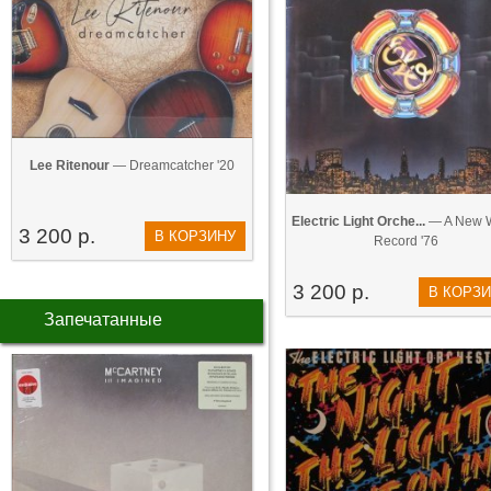
Lee Ritenour
— Dreamcatcher '20
Electric Light Orche...
— A New 
3 200 р.
В КОРЗИНУ
Record '76
3 200 р.
В КОРЗ
Запечатанные