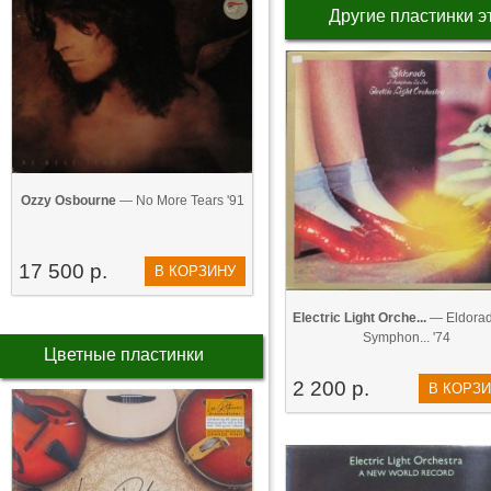
Другие пластинки э
Ozzy Osbourne
— No More Tears '91
17 500 р.
В КОРЗИНУ
Electric Light Orche...
— Eldorad
Symphon... '74
Цветные пластинки
2 200 р.
В КОРЗ