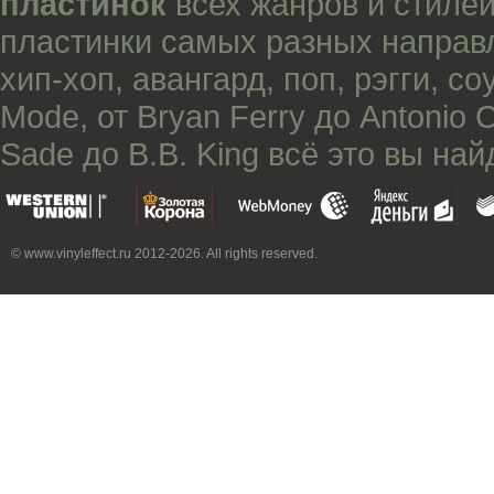
пластинок
всех жанров и стилей
пластинки самых разных направ
хип-хоп
,
авангард
,
поп
,
рэгги
,
со
Mode
, от
Bryan Ferry
до
Antonio 
Sade
до
B.B. King
всё это вы най
© www.vinyleffect.ru 2012-2026. All rights reserved.