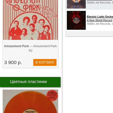
Лейбл Jet Records, H
Electric Light Orch
A New World Record
Лейбл Jet Records, 
Amuzement Park
— Amuzement Park
'82
3 900 р.
В КОРЗИНУ
Цветные пластинки