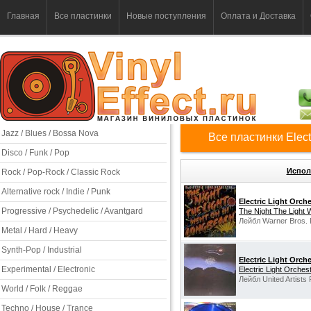
Главная
Все пластинки
Новые поступления
Оплата и Доставка
Jazz / Blues / Bossa Nova
Все пластинки Electr
Disco / Funk / Pop
Испол
Rock / Pop-Rock / Classic Rock
Alternative rock / Indie / Punk
Electric Light Orch
Progressive / Psychedelic / Avantgard
The Night The Light 
Лейбл Warner Bros.
Metal / Hard / Heavy
Synth-Pop / Industrial
Electric Light Orch
Experimental / Electronic
Electric Light Orchest
Лейбл United Artists
World / Folk / Reggae
Techno / House / Trance