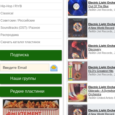
Electric Light Orch
Hip-Hop / R'n'B
Out Of The Blue
Лейбл Jet Records, 
Classical
Советские / Российские
Electric Light Orch
Soundtracks (OST) / Разное
A New World Record
Лейбл Jet Records, 
Распродажа
Скачать каталог пластинок
Electric Light Orch
Discovery
Лейбл Jet Records, 
Подписка
Electric Light Orch
ELO's Greatest Hits
Лейбл Jet Records, 
Наши группы
Electric Light Orch
Редкие пластинки
Eldorado - A Symphon
Orchestra
Лейбл United Artists
Electric Light Orch
A New World Record