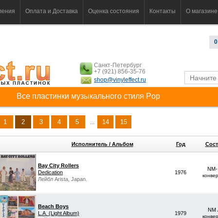
ления
Оплата и Доставка
Оценка состояния
Контакты
О магазине
0
Санкт-Петербург
+7 (921) 856-35-76
shop@vinyleffect.ru
Все пластинки музыкального стиля Pop
1
2
3
4
5
14
15
...
Исполнитель / Альбом
Год
Сост
Bay City Rollers
NM-
Dedication
1976
конве
Лейбл Arista, Japan.
Beach Boys
NM 
L.A. (Light Album)
1979
конве