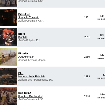
Лейбл Columbia, USA.
Billy Joel
NM-
Songs In The Attic
1981
конве
Лейбл Columbia, USA.
Bjork
NM 
Biophilia
2011
конве
Лейбл Polydor, EU.
Blondie
NM-
AutoAmerican
1980
конве
Лейбл Chrysalis, Japan.
Blur
S
Modern Life Is Rubbish
1993
конве
Лейбл Food ‎/ Parlophone, EU.
Bob Dylan
NM-
Knocked Out Loaded
1986
конве
Лейбл Columbia, USA.