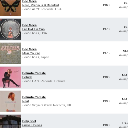
Bee Gees
EX+
Rare, Precious & Beautiful
1968
конве
Лейбл ATCO Records, USA.
Bee Gees
EX+
Life In A Tin Can
1973
конве
Лейбл RSO, USA.
Bee Gees
NM 
Main Course
1975
конве
Лейбл RSO, Japan.
Belinda Carlisle
NM 
Belinda
1986
конве
Лейбл I.R.S. Records, Holland.
Belinda Carlisle
NM 
Real
1993
конве
Лейбл Virgin / Offside Records, UK.
Billy Joel
EX+
Glass Houses
1980
конве