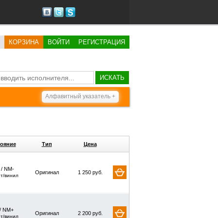
КОРЗИНА
ВОЙТИ
РЕГИСТРАЦИЯ
ИСКАТЬ
Алфавитный указатель +
ояние
Тип
Цена
 / NM-
Оригинал
1 250 руб.
рт/винил
/ NM+
Оригинал
2 200 руб.
рт/винил