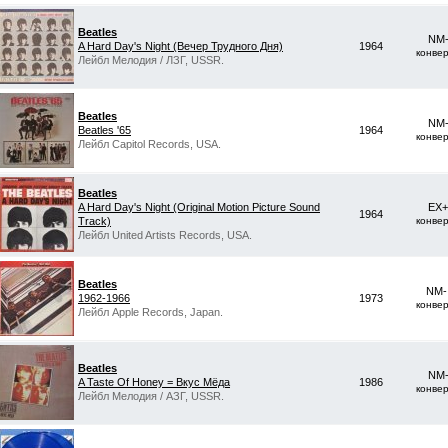
Beatles
NM-
A Hard Day's Night (Вечер Трудного Дня)
1964
конве
Лейбл Мелодия / ЛЗГ, USSR.
Beatles
NM-
Beatles '65
1964
конве
Лейбл Capitol Records, USA.
Beatles
A Hard Day's Night (Original Motion Picture Sound
EX+
1964
Track)
конве
Лейбл United Artists Records, USA.
Beatles
NM-
1962-1966
1973
конве
Лейбл Apple Records, Japan.
Beatles
NM-
A Taste Of Honey = Вкус Мёда
1986
конве
Лейбл Мелодия / АЗГ, USSR.