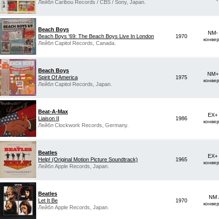
Лейбл Caribou Records / CBS / Sony, Japan.
Beach Boys
NM-
Beach Boys '69: The Beach Boys Live In London
1970
конве
Лейбл Capitol Records, Canada.
Beach Boys
NM+ 
Spirit Of America
1975
конве
Лейбл Capitol Records, Japan.
Beat-A-Max
EX+
Liaison II
1986
конве
Лейбл Clockwork Records, Germany.
Beatles
EX+
Help! (Original Motion Picture Soundtrack)
1965
конве
Лейбл Apple Records, Japan.
Beatles
NM 
Let It Be
1970
конве
Лейбл Apple Records, Japan.