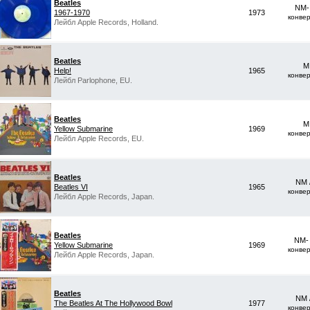
Beatles
NM-
1967-1970
1973
конве
Лейбл Apple Records, Holland.
Beatles
M
Help!
1965
конве
Лейбл Parlophone, EU.
Beatles
M
Yellow Submarine
1969
конве
Лейбл Apple Records, EU.
Beatles
NM 
Beatles VI
1965
конве
Лейбл Apple Records, Japan.
Beatles
NM-
Yellow Submarine
1969
конве
Лейбл Apple Records, Japan.
Beatles
NM 
The Beatles At The Hollywood Bowl
1977
конве