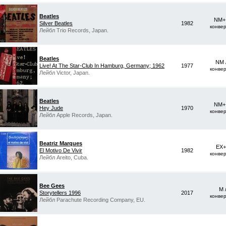
Beatles
NM+ 
Silver Beatles
1982
конве
Лейбл Trio Records, Japan.
Beatles
NM 
Live! At The Star-Club In Hamburg, Germany; 1962
1977
конве
Лейбл Victor, Japan.
Beatles
NM+ 
Hey Jude
1970
конве
Лейбл Apple Records, Japan.
Beatriz Marques
EX+
El Motivo De Vivir
1982
конве
Лейбл Areito, Cuba.
Bee Gees
M 
Storytellers 1996
2017
конве
Лейбл Parachute Recording Company, EU.