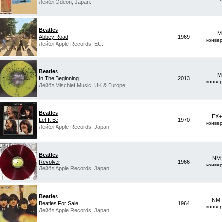
Лейбл Odeon, Japan.
Beatles
M
Abbey Road
1969
конве
Лейбл Apple Records, EU.
Beatles
M
In The Beginning
2013
конве
Лейбл Mischief Music, UK & Europe.
Beatles
EX+
Let It Be
1970
конве
Лейбл Apple Records, Japan.
Beatles
NM 
Revolver
1966
конве
Лейбл Apple Records, Japan.
Beatles
NM 
Beatles For Sale
1964
конве
Лейбл Apple Records, Japan.