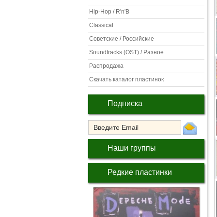
Hip-Hop / R'n'B
Classical
Советские / Российские
Soundtracks (OST) / Разное
Распродажа
Скачать каталог пластинок
Подписка
Наши группы
Редкие пластинки