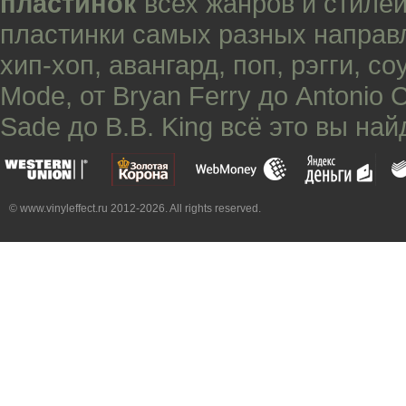
пластинок
всех жанров и стилей
пластинки самых разных направ
хип-хоп
,
авангард
,
поп
,
рэгги
,
со
Mode
, от
Bryan Ferry
до
Antonio 
Sade
до
B.B. King
всё это вы най
© www.vinyleffect.ru 2012-2026. All rights reserved.