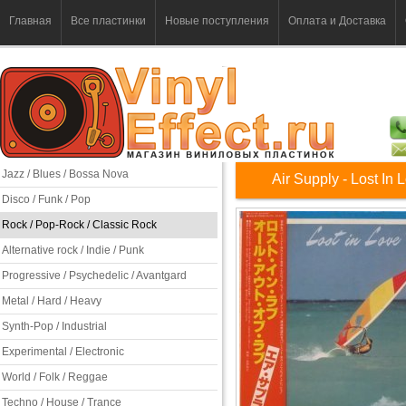
Главная
Все пластинки
Новые поступления
Оплата и Доставка
Jazz / Blues / Bossa Nova
Air Supply - Lost In 
Disco / Funk / Pop
Rock / Pop-Rock / Classic Rock
Alternative rock / Indie / Punk
Progressive / Psychedelic / Avantgard
Metal / Hard / Heavy
Synth-Pop / Industrial
Experimental / Electronic
World / Folk / Reggae
Techno / House / Trance