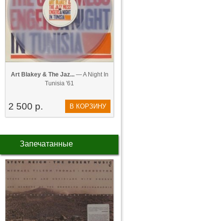
Art Blakey & The Jaz...
— A Night In
Tunisia '61
2 500 р.
В КОРЗИНУ
Запечатанные