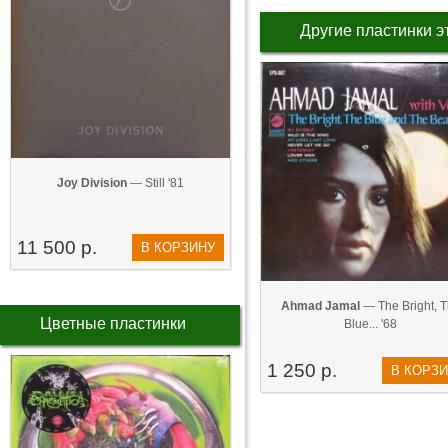
Другие пластинки э
Joy Division
— Still '81
11 500 р.
В КОРЗИНУ
Ahmad Jamal
— The Bright, 
Цветные пластинки
Blue... '68
1 250 р.
В КОРЗ