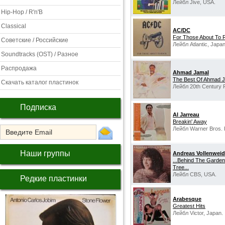
Лейбл Jive, USA.
Hip-Hop / R'n'B
Classical
AC/DC
‎For Those About To 
Советские / Российские
Лейбл Atlantic, Japan
Soundtracks (OST) / Разное
Распродажа
Ahmad Jamal
The Best Of Ahmad 
Скачать каталог пластинок
Лейбл 20th Century 
Подписка
Al Jarreau
Breakin' Away
Лейбл Warner Bros. 
Наши группы
Andreas Vollenweid
...Behind The Garden
Tree...
Лейбл CBS, USA.
Редкие пластинки
Arabesque
Greatest Hits
Лейбл Victor, Japan.