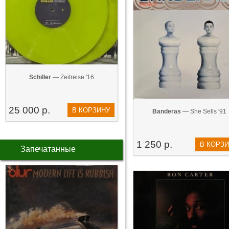
Schiller
— Zeitreise '16
25 000 р.
В КОРЗИНУ
Banderas
— She Sells '91
1 250 р.
В КОРЗ
Запечатанные