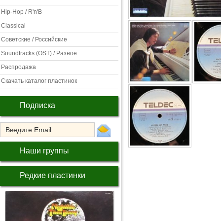
Hip-Hop / R'n'B
Classical
Советские / Российские
Soundtracks (OST) / Разное
Распродажа
Скачать каталог пластинок
Подписка
Наши группы
Редкие пластинки