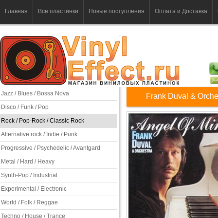
Главная
Все пластинки
Новые поступления
Оплата и Доставка
Jazz / Blues / Bossa Nova
Frank Duval & Orches
Disco / Funk / Pop
Rock / Pop-Rock / Classic Rock
Alternative rock / Indie / Punk
Progressive / Psychedelic / Avantgard
Metal / Hard / Heavy
Synth-Pop / Industrial
Experimental / Electronic
World / Folk / Reggae
Techno / House / Trance