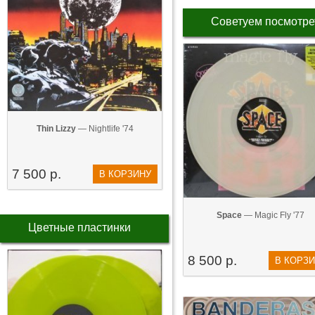
Советуем посмотре
Thin Lizzy
— Nightlife '74
7 500 р.
В КОРЗИНУ
Space
— Magic Fly '77
Цветные пластинки
8 500 р.
В КОРЗ