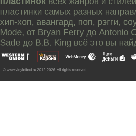
пластинок
всех жанров и стилей
пластинки самых разных направ
хип-хоп
,
авангард
,
поп
,
рэгги
,
со
Mode
, от
Bryan Ferry
до
Antonio 
Sade
до
B.B. King
всё это вы най
© www.vinyleffect.ru 2012-2026. All rights reserved.