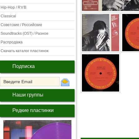
Hip-Hop / R'n'B
Classical
Советские / Российские
Soundtracks (OST) / Разное
Распродажа
Скачать каталог пластинок
Подписка
Наши группы
Редкие пластинки