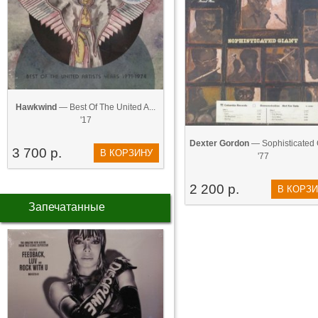
Hawkwind
— Best Of The United A...
'17
Dexter Gordon
— Sophisticated 
3 700 р.
В КОРЗИНУ
'77
2 200 р.
В КОРЗ
Запечатанные