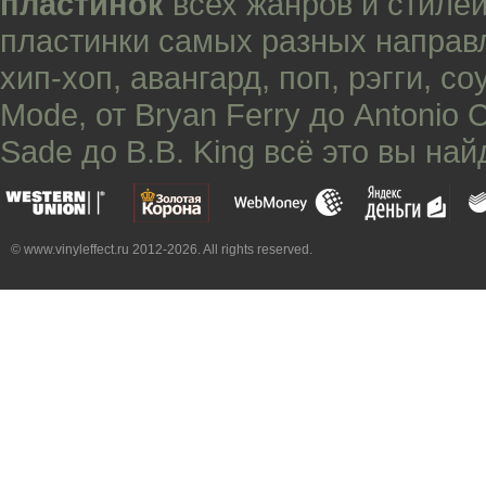
пластинок
всех жанров и стилей
пластинки самых разных направ
хип-хоп
,
авангард
,
поп
,
рэгги
,
со
Mode
, от
Bryan Ferry
до
Antonio 
Sade
до
B.B. King
всё это вы най
© www.vinyleffect.ru 2012-2026. All rights reserved.