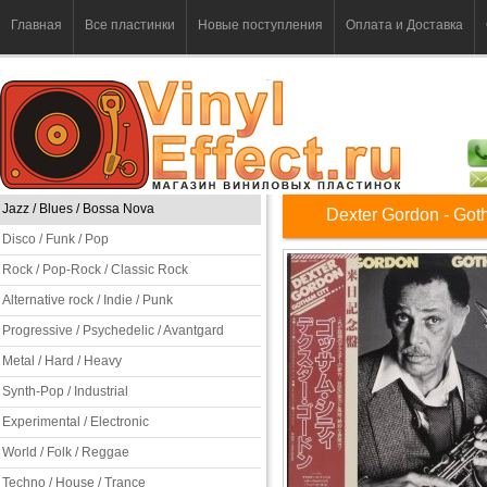
Главная
Все пластинки
Новые поступления
Оплата и Доставка
Jazz / Blues / Bossa Nova
Dexter Gordon - Got
Disco / Funk / Pop
Rock / Pop-Rock / Classic Rock
Alternative rock / Indie / Punk
Progressive / Psychedelic / Avantgard
Metal / Hard / Heavy
Synth-Pop / Industrial
Experimental / Electronic
World / Folk / Reggae
Techno / House / Trance