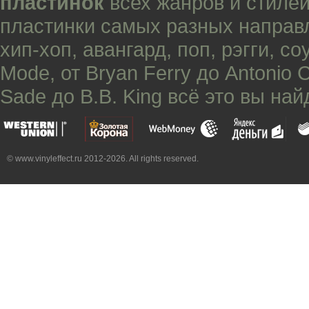
пластинок
всех жанров и стилей
пластинки самых разных направ
хип-хоп
,
авангард
,
поп
,
рэгги
,
со
Mode
, от
Bryan Ferry
до
Antonio 
Sade
до
B.B. King
всё это вы най
© www.vinyleffect.ru 2012-2026. All rights reserved.