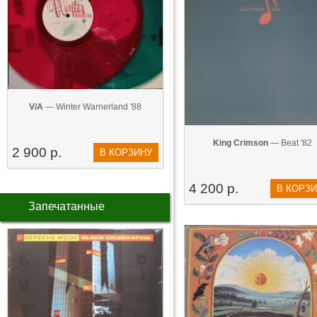
V/A
— Winter Warnerland '88
King Crimson
— Beat '82
2 900 р.
В КОРЗИНУ
4 200 р.
В КОРЗ
Запечатанные