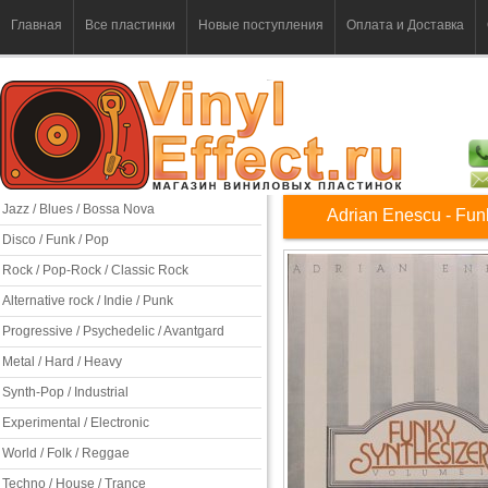
Главная
Все пластинки
Новые поступления
Оплата и Доставка
Jazz / Blues / Bossa Nova
Adrian Enescu - Fun
Disco / Funk / Pop
Rock / Pop-Rock / Classic Rock
Alternative rock / Indie / Punk
Progressive / Psychedelic / Avantgard
Metal / Hard / Heavy
Synth-Pop / Industrial
Experimental / Electronic
World / Folk / Reggae
Techno / House / Trance