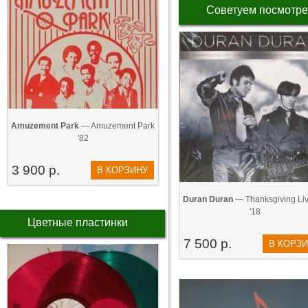
Советуем посмотре
Amuzement Park
— Amuzement Park
'82
3 900 р.
В КОРЗИНУ
Duran Duran
— Thanksgiving Live 
'18
Цветные пластинки
7 500 р.
В КОРЗ