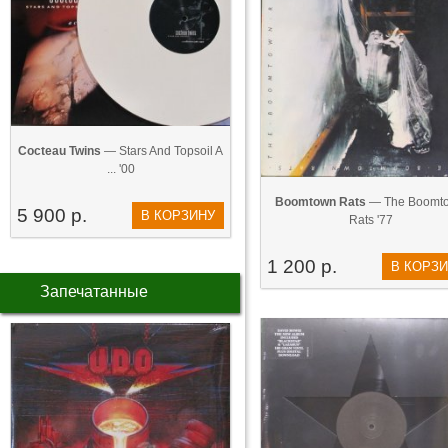
Cocteau Twins
— Stars And Topsoil A
... '00
Boomtown Rats
— The Boomt
5 900 р.
В КОРЗИНУ
Rats '77
1 200 р.
В КОРЗ
Запечатанные