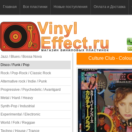
Главная
Все пластинки
Новые поступления
Оплата и Доставка
Jazz / Blues / Bossa Nova
Culture Club - Colo
Disco / Funk / Pop
Rock / Pop-Rock / Classic Rock
Alternative rock / Indie / Punk
Progressive / Psychedelic / Avantgard
Metal / Hard / Heavy
Synth-Pop / Industrial
Experimental / Electronic
World / Folk / Reggae
Techno / House / Trance