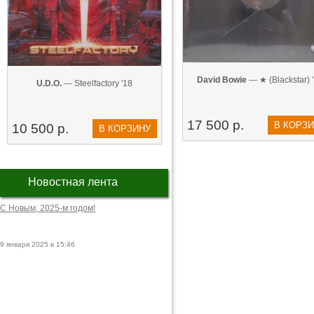
David Bowie
— ★ (Blackstar) 
U.D.O.
— Steelfactory '18
17 500 р.
В КОРЗ
10 500 р.
В КОРЗИНУ
Новостная лента
С Новым, 2025-м годом!
9 января 2025 в 15:46