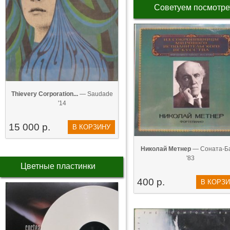
Советуем посмотре
Thievery Corporation...
— Saudade
'14
15 000 р.
В КОРЗИНУ
Николай Метнер
— Соната-Ба
'83
Цветные пластинки
400 р.
В КОРЗ