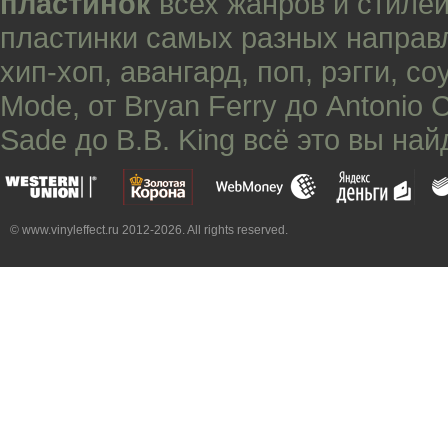
пластинок
всех жанров и стилей
пластинки самых разных направ
хип-хоп
,
авангард
,
поп
,
рэгги
,
со
Mode
, от
Bryan Ferry
до
Antonio 
Sade
до
B.B. King
всё это вы най
© www.vinyleffect.ru 2012-2026. All rights reserved.