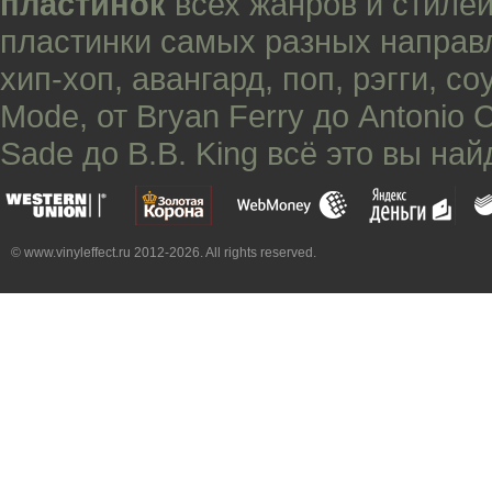
пластинок
всех жанров и стилей
пластинки самых разных направ
хип-хоп
,
авангард
,
поп
,
рэгги
,
со
Mode
, от
Bryan Ferry
до
Antonio 
Sade
до
B.B. King
всё это вы най
© www.vinyleffect.ru 2012-2026. All rights reserved.