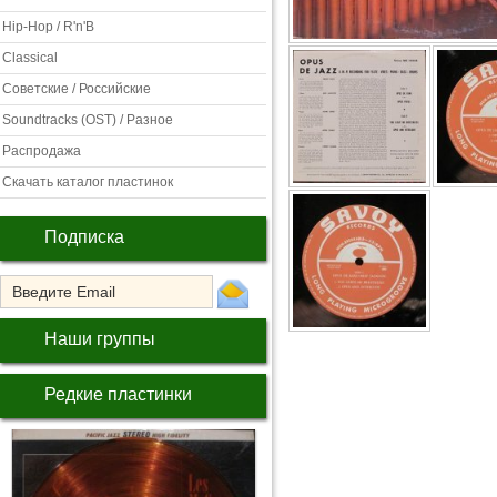
Hip-Hop / R'n'B
Classical
Советские / Российские
Soundtracks (OST) / Разное
Распродажа
Скачать каталог пластинок
Подписка
Наши группы
Редкие пластинки