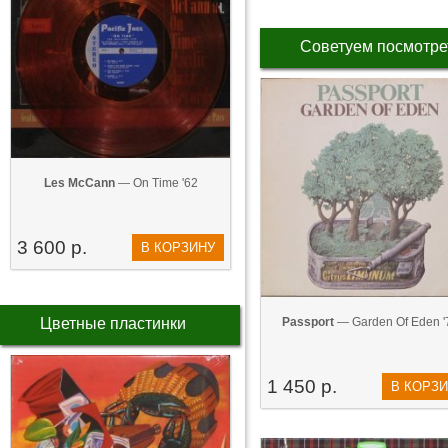
Советуем посмотре
Les McCann
— On Time '62
3 600 р.
В КОРЗИНУ
Цветные пластинки
Passport
— Garden Of Eden '
1 450 р.
В КОРЗ