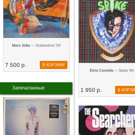
Mars Volta
— Octahedron '09
7 500 р.
В КОРЗИНУ
Elvis Costello
— Spike '89
Запечатанные
1 950 р.
В КОРЗ