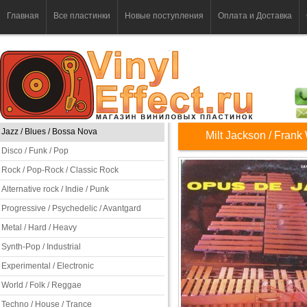
Главная
Все пластинки
Новые поступления
Оплата и Доставка
Jazz / Blues / Bossa Nova
Milt Jackson / Frank
Disco / Funk / Pop
Rock / Pop-Rock / Classic Rock
Alternative rock / Indie / Punk
Progressive / Psychedelic / Avantgard
Metal / Hard / Heavy
Synth-Pop / Industrial
Experimental / Electronic
World / Folk / Reggae
Techno / House / Trance