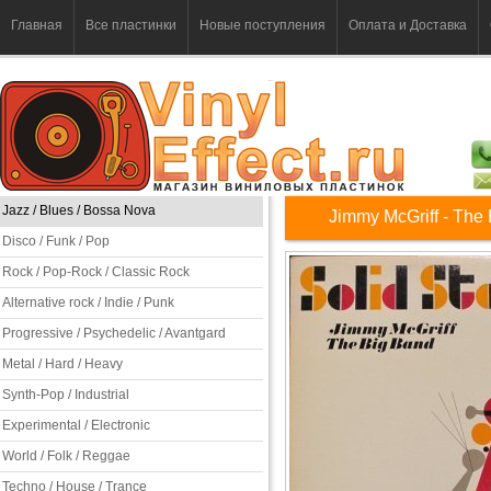
Главная
Все пластинки
Новые поступления
Оплата и Доставка
Jazz / Blues / Bossa Nova
Jimmy McGriff - The
Disco / Funk / Pop
Rock / Pop-Rock / Classic Rock
Alternative rock / Indie / Punk
Progressive / Psychedelic / Avantgard
Metal / Hard / Heavy
Synth-Pop / Industrial
Experimental / Electronic
World / Folk / Reggae
Techno / House / Trance