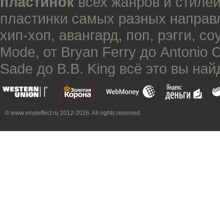
пластинок
всех жанров и стилей
пластинки самых разных направ
хип-хоп
,
авангард
,
поп
,
рэгги
,
со
Mode
, от
Bryan Ferry
до
Antonio 
Sade
до
B.B. King
всё это вы най
© www.vinyleffect.ru 2012-2026. All rights reserved.