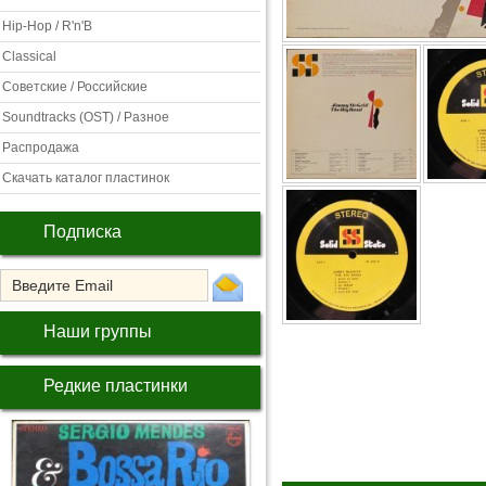
Hip-Hop / R'n'B
Classical
Советские / Российские
Soundtracks (OST) / Разное
Распродажа
Скачать каталог пластинок
Подписка
Наши группы
Редкие пластинки