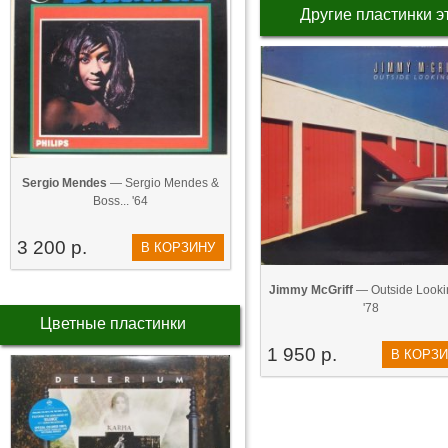
Другие пластинки э
Sergio Mendes
— Sergio Mendes &
Boss... '64
3 200 р.
В КОРЗИНУ
Jimmy McGriff
— Outside Looki
'78
Цветные пластинки
1 950 р.
В КОРЗ