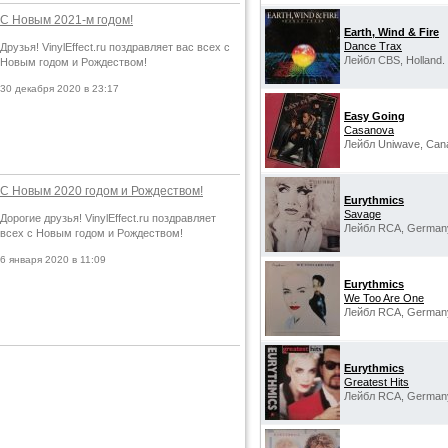
С Новым 2021-м годом!
Earth, Wind & Fire
Dance Trax
Друзья! VinylEffect.ru поздравляет вас всех с
Лейбл CBS, Holland.
Новым годом и Рождеством!
30 декабря 2020 в 23:17
Easy Going
Casanova
Лейбл Uniwave, Can
С Новым 2020 годом и Рождеством!
Eurythmics
Savage
Дорогие друзья! VinylEffect.ru поздравляет
Лейбл RCA, German
всех с Новым годом и Рождеством!
6 января 2020 в 11:09
Eurythmics
We Too Are One
Лейбл RCA, German
Eurythmics
Greatest Hits
Лейбл RCA, German