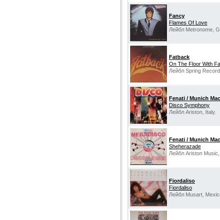
Fancy
Flames Of Love
Лейбл Metronome, G
Fatback
On The Floor With F
Лейбл Spring Record
Fenati / Munich Ma
Disco Symphony
Лейбл Ariston, Italy.
Fenati / Munich Ma
Sheherazade
Лейбл Ariston Music, 
Fiordaliso
Fiordaliso
Лейбл Musart, Mexic