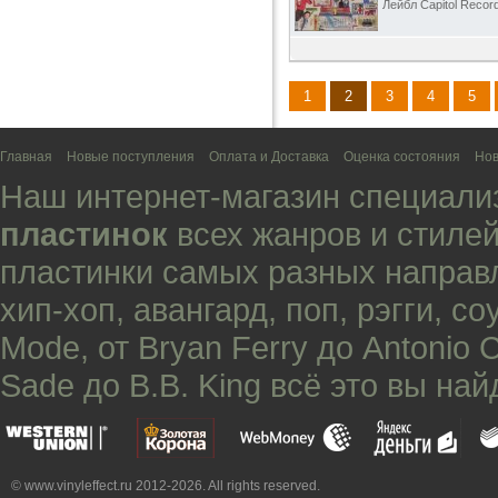
Лейбл Capitol Recor
1
2
3
4
5
Главная
Новые поступления
Оплата и Доставка
Оценка состояния
Нов
Наш интернет-магазин специали
пластинок
всех жанров и стилей
пластинки самых разных направ
хип-хоп
,
авангард
,
поп
,
рэгги
,
со
Mode
, от
Bryan Ferry
до
Antonio 
Sade
до
B.B. King
всё это вы най
© www.vinyleffect.ru 2012-2026. All rights reserved.