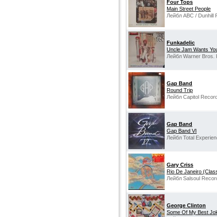
Four Tops
Main Street People
Лейбл ABC / Dunhill
Funkadelic
Uncle Jam Wants Yo
Лейбл Warner Bros. 
Gap Band
Round Trip
Лейбл Capitol Recor
Gap Band
Gap Band VI
Лейбл Total Experie
Gary Criss
Rio De Janeiro (Clas
Лейбл Salsoul Recor
George Clinton
Some Of My Best Jok