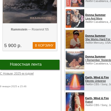
Лейбл Casablanca, J
Donna Summer
Live And More
Лейбл Casablanca, J
Rammstein
— Rosenrot '05
Donna Summer
She Works Hard For
Лейбл Mercury, USA
5 900 р.
В КОРЗИНУ
Donna Summer
I Remember Yesterd
Лейбл Casablanca, 
Новостная лента
С Новым, 2025-м годом!
Earth, Wind & Fire
Electric Universe
Лейбл CBS / Sony, J
9 января 2025 в 15:46
Earth, Wind & Fire
Raise!
Лейбл CBS / Sony, J