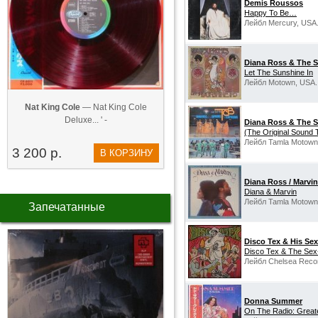
Demis Roussos
Happy To Be…
Лейбл Mercury, USA
Diana Ross & The 
Let The Sunshine In
Лейбл Motown, USA.
Nat King Cole
— Nat King Cole
Deluxe... ' -
Diana Ross & The S
(The Original Sound
Лейбл Tamla Motown
3 200 р.
В КОРЗИНУ
Diana Ross / Marvi
Diana & Marvin
Лейбл Tamla Motown
Запечатанные
Disco Tex & His Se
Disco Tex & The Sex
Лейбл Chelsea Reco
Donna Summer
On The Radio: Greates