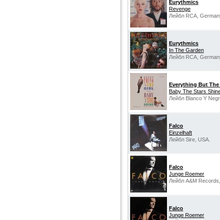
Eurythmics
Revenge
Лейбл RCA, German
Eurythmics
In The Garden
Лейбл RCA, German
Everything But The 
Baby The Stars Shine
Лейбл Blanco Y Negr
Falco
Einzelhaft
Лейбл Sire, USA.
Falco
Junge Roemer
Лейбл A&M Records
Falco
Junge Roemer