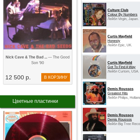
Culture Club
Colour By Numbers
Лейбл Virgin, Japan.
Curtis Mayfield
Honesty
Лейбл Epic, UK.
Nick Cave & The Bad ...
— The Good
Son '90
Curtis Mayfield
Got To Find A Way
Лейбл Curtom, USA.
12 500 р.
В КОРЗИНУ
Demis Roussos
Greatest Hits
Лейбл Philips, Hollan
Цветные пластинки
Demis Roussos
Demis Roussos
Лейбл Big Tree Reco