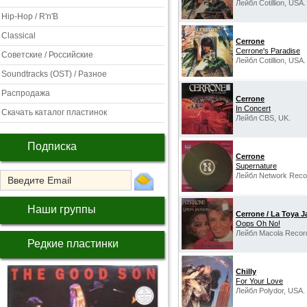
Лейбл Cotillion, USA.
Hip-Hop / R'n'B
Classical
Cerrone
Cerrone's Paradise
Советские / Российские
Лейбл Cotillion, USA.
Soundtracks (OST) / Разное
Распродажа
Cerrone
In Concert
Скачать каталог пластинок
Лейбл CBS, UK.
Подписка
Cerrone
Supernature
Лейбл Network Recor
Наши группы
Cerrone / La Toya 
Oops Oh No!
Лейбл Macola Recor
Редкие пластинки
Chilly
For Your Love
Лейбл Polydor, USA.