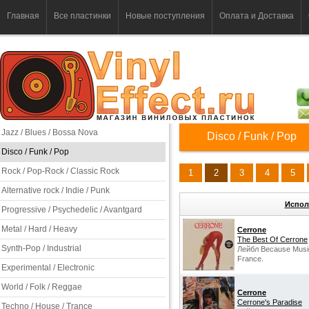
Главная
Все пластинки
Новые поступления
Оплата и Доставка
Jazz / Blues / Bossa Nova
Disco / Funk / Pop
Disco / Funk / Pop
Rock / Pop-Rock / Classic Rock
1
2
3
4
5
Alternative rock / Indie / Punk
Испол
Progressive / Psychedelic / Avantgard
Metal / Hard / Heavy
Cerrone
The Best Of Cerrone
Synth-Pop / Industrial
Лейбл Because Music 
France.
Experimental / Electronic
World / Folk / Reggae
Cerrone
Cerrone's Paradise
Techno / House / Trance