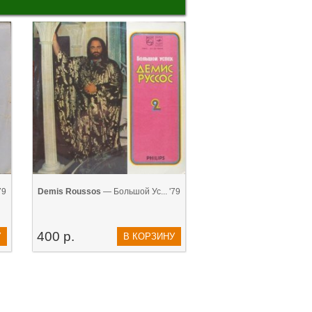
79
Demis Roussos
— Большой Ус... '79
400 р.
У
В КОРЗИНУ