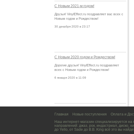
С Новым 2021-м годом!
Друзья! VinylEffect.ru поздравляет вас всех с
Новым годом и Рождеством!
30 декабря 2020 в 23:17
С Новым 2020 годом и Рождеством!
Дорогие друзья! VinylEffect.ru поздравляет
всех с Новым годом и Рождеством!
6 января 2020 в 11:09
Главная
Новые поступления
Оплата и Дос
Наш интернет-магазин специализируется на
направлений:
джаз
,
рок
,
индастриал
,
диско
,
хи
до
Yello
, от
Sade
до
B.B. King
всё это вы найде