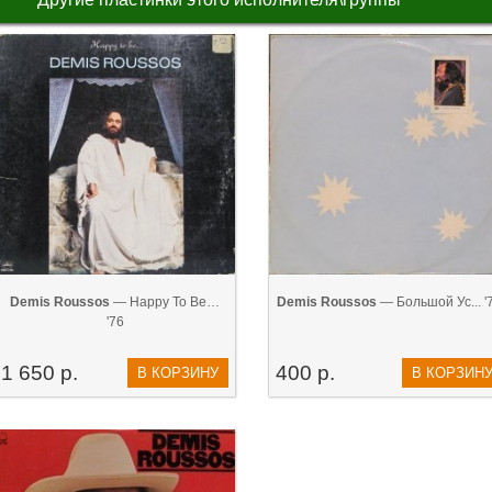
Demis Roussos
— Happy To Be…
Demis Roussos
— Большой Ус... '
'76
1 650 р.
400 р.
В КОРЗИНУ
В КОРЗИН