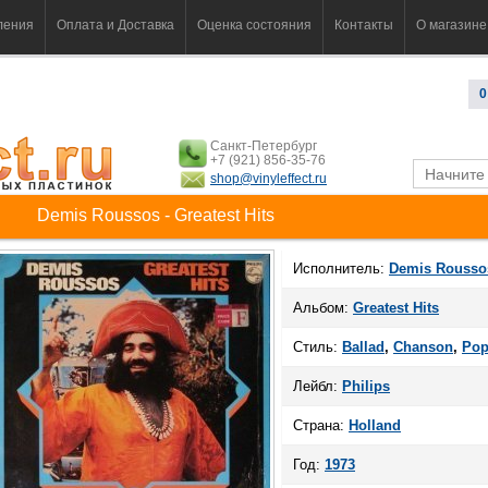
ления
Оплата и Доставка
Оценка состояния
Контакты
О магазине
0
Санкт-Петербург
+7 (921) 856-35-76
shop@vinyleffect.ru
Demis Roussos - Greatest Hits
Исполнитель:
Demis Rousso
Альбом:
Greatest Hits
Стиль:
Ballad
,
Chanson
,
Po
Лейбл:
Philips
Страна:
Holland
Год:
1973