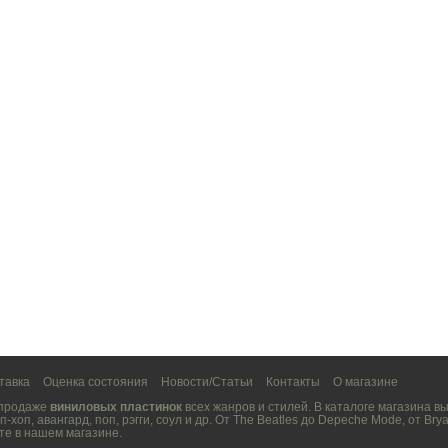
тавка
Оценка состояния
Новости/Статьи
Контакты
О магазине
 продаже
виниловых пластинок
всех жанров и стилей. В каталоге магазина 
п-хоп
,
авангард
,
поп
,
рэгги
,
соул
и др. От
The Beatles
до
Depeche Mode
, от
Brya
те в нашем магазине.