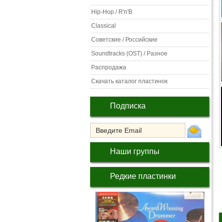
Hip-Hop / R'n'B
Classical
Советские / Российские
Soundtracks (OST) / Разное
Распродажа
Скачать каталог пластинок
Подписка
Наши группы
Редкие пластинки