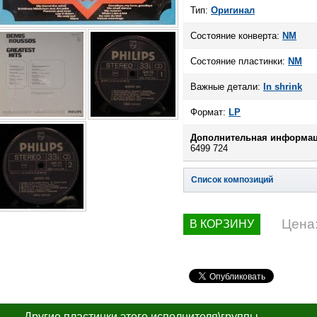
Тип:
Оригинал
Состояние конверта:
NM
Состояние пластинки:
NM
Важные детали:
In shrink
Формат:
LP
Дополнительная информац
6499 724
Список композиций
Цена
В КОРЗИНУ
Другие пластинки этого исполнителя\группы