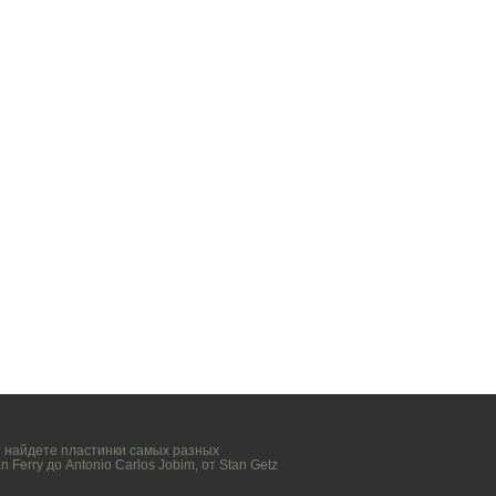
вы найдете пластинки самых разных
n Ferry
до
Antonio Carlos Jobim
, от
Stan Getz