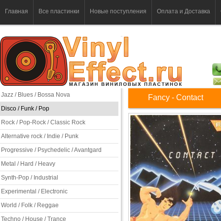
Главная
Все пластинки
Новые поступления
Оплата и Доставка
Jazz / Blues / Bossa Nova
Fancy - Contact
Disco / Funk / Pop
Rock / Pop-Rock / Classic Rock
Alternative rock / Indie / Punk
Progressive / Psychedelic / Avantgard
Metal / Hard / Heavy
Synth-Pop / Industrial
Experimental / Electronic
World / Folk / Reggae
Techno / House / Trance