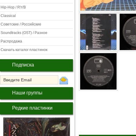
Hip-Hop / R'n'B
Classical
Советские / Российские
Soundtracks (OST) / Разное
Распродажа
Скачать каталог пластинок
Подписка
Наши группы
Редкие пластинки