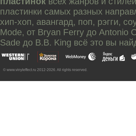
пластинок
всех жанров и стилей
пластинки самых разных направ
хип-хоп
,
авангард
,
поп
,
рэгги
,
со
Mode
, от
Bryan Ferry
до
Antonio 
Sade
до
B.B. King
всё это вы най
© www.vinyleffect.ru 2012-2026. All rights reserved.