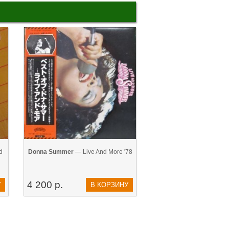
d
Donna Summer
— Live And More '78
4 200 р.
У
В КОРЗИНУ