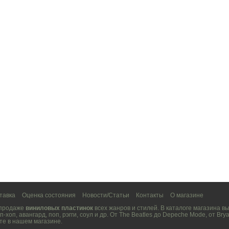
тавка
Оценка состояния
Новости/Статьи
Контакты
О магазине
 продаже
виниловых пластинок
всех жанров и стилей. В каталоге магазина 
п-хоп
,
авангард
,
поп
,
рэгги
,
соул
и др. От
The Beatles
до
Depeche Mode
, от
Brya
те в нашем магазине.