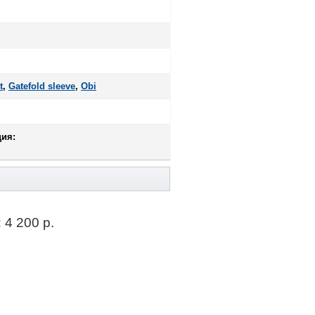
t
,
Gatefold sleeve
,
Оbi
ия:
:
4 200 р.