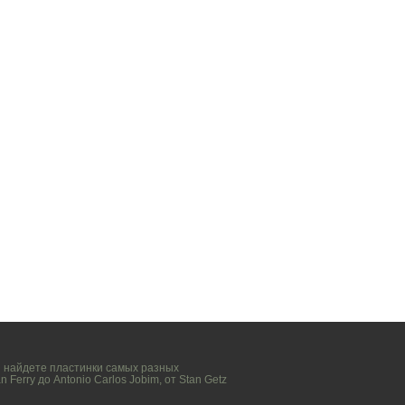
вы найдете пластинки самых разных
n Ferry
до
Antonio Carlos Jobim
, от
Stan Getz