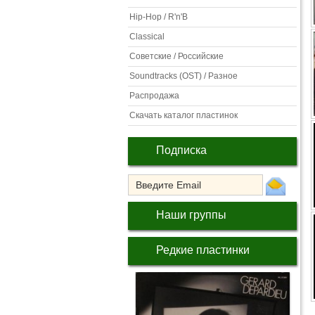
Hip-Hop / R'n'B
Classical
Советские / Российские
Soundtracks (OST) / Разное
Распродажа
Скачать каталог пластинок
Подписка
Наши группы
Редкие пластинки