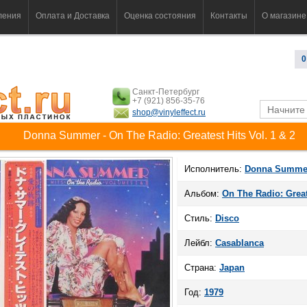
ления
Оплата и Доставка
Оценка состояния
Контакты
О магазине
0
Санкт-Петербург
+7 (921) 856-35-76
shop@vinyleffect.ru
Donna Summer - On The Radio: Greatest Hits Vol. 1 & 2
Исполнитель:
Donna Summe
Альбом:
On The Radio: Greate
Стиль:
Disco
Лейбл:
Casablanca
Страна:
Japan
Год:
1979