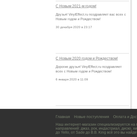
С Новым 2021-м годом!
Друзья! VinylEffect.ru поздравляет вас всех с
Новым годом и Рождеством!
30 декабря 2020 в 23:17
С Новым 2020 годом и Рождеством!
Дорогие друзья! VinylEffect.ru поздравляет
всех с Новым годом и Рождеством!
6 января 2020 в 11:09
Главная
Новые поступления
Оплата и Дос
Наш интернет-магазин специализируется на
направлений:
джаз
,
рок
,
индастриал
,
диско
,
хи
до
Yello
, от
Sade
до
B.B. King
всё это вы найде