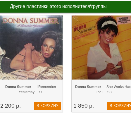
Другие пластинки этого исполнителя\группы
Donna Summer
— I Remember
Donna Summer
— She Works Har
Yesterday... '77
For T... '83
2 200 р.
1 850 р.
В КОРЗИНУ
В КОРЗИН