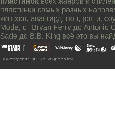
пластинок
всех жанров и стилей
пластинки самых разных направ
хип-хоп
,
авангард
,
поп
,
рэгги
,
со
Mode
, от
Bryan Ferry
до
Antonio 
Sade
до
B.B. King
всё это вы най
© www.vinyleffect.ru 2012-2026. All rights reserved.