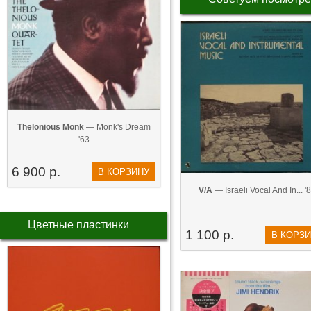
Thelonious Monk
— Monk's Dream
'63
6 900 р.
В КОРЗИНУ
V/A
— Israeli Vocal And In... '
Цветные пластинки
1 100 р.
В КОРЗ