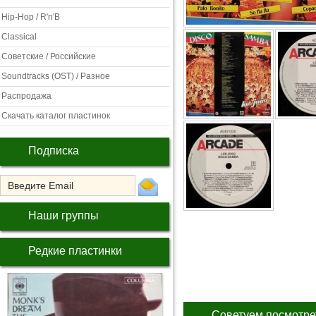
Hip-Hop / R'n'B
Classical
Советские / Российские
Soundtracks (OST) / Разное
Распродажа
Скачать каталог пластинок
Подписка
Наши группы
Редкие пластинки
Советуем посмотре