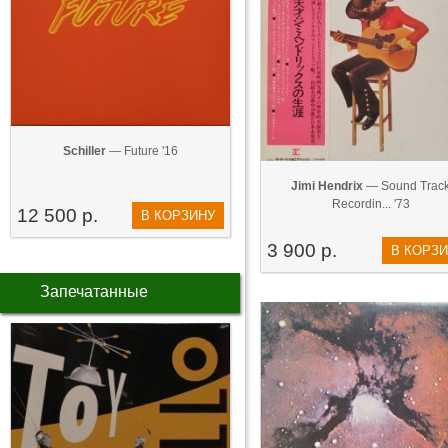
Schiller
— Future '16
Jimi Hendrix
— Sound Trac
Recordin... '73
12 500 р.
В КОРЗИНУ
3 900 р.
В КОРЗ
Запечатанные