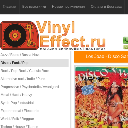
Главная
Все пластинки
Новые поступления
Оплата и Доставка
Jazz / Blues / Bossa Nova
Los Joao - Disco S
Disco / Funk / Pop
Rock / Pop-Rock / Classic Rock
Alternative rock / Indie / Punk
Progressive / Psychedelic / Avantgard
Metal / Hard / Heavy
Synth-Pop / Industrial
Experimental / Electronic
World / Folk / Reggae
Techno / House / Trance