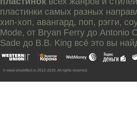
пластинок
всех жанров и стилей
пластинки самых разных направ
хип-хоп
,
авангард
,
поп
,
рэгги
,
со
Mode
, от
Bryan Ferry
до
Antonio 
Sade
до
B.B. King
всё это вы най
© www.vinyleffect.ru 2012-2026. All rights reserved.