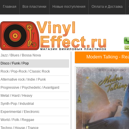
Главная
Все пластинки
Новые поступления
Оплата и Доставка
Jazz / Blues / Bossa Nova
Modern Talking - Re
Disco / Funk / Pop
Rock / Pop-Rock / Classic Rock
Alternative rock / Indie / Punk
Progressive / Psychedelic / Avantgard
Metal / Hard / Heavy
Synth-Pop / Industrial
Experimental / Electronic
World / Folk / Reggae
Techno / House / Trance