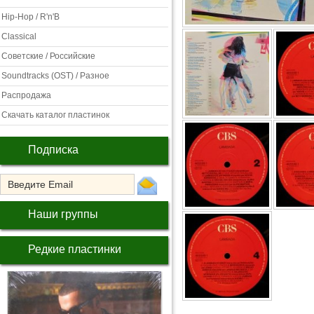
Hip-Hop / R'n'B
Classical
Советские / Российские
Soundtracks (OST) / Разное
Распродажа
Скачать каталог пластинок
Подписка
Наши группы
Редкие пластинки