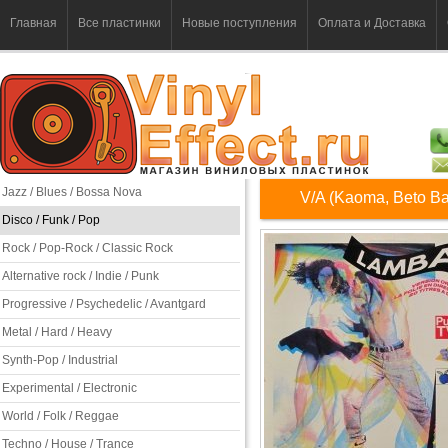
Главная
Все пластинки
Новые поступления
Оплата и Доставка
Jazz / Blues / Bossa Nova
V/A (Kaoma, Beto Bar
Disco / Funk / Pop
Rock / Pop-Rock / Classic Rock
Alternative rock / Indie / Punk
Progressive / Psychedelic / Avantgard
Metal / Hard / Heavy
Synth-Pop / Industrial
Experimental / Electronic
World / Folk / Reggae
Techno / House / Trance