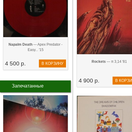
Napalm Death
— Apex Predator -
Easy... '15
Rockets
— π 3,14 '81
4 500 р.
В КОРЗИНУ
4 900 р.
В КОРЗ
Запечатанные