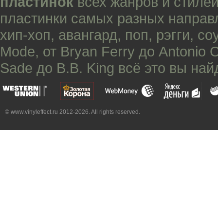
пластинок
всех жанров и стилей
пластинки самых разных направ
хип-хоп
,
авангард
,
поп
,
рэгги
,
со
Mode
, от
Bryan Ferry
до
Antonio 
Sade
до
B.B. King
всё это вы най
© www.vinyleffect.ru 2012-2026. All rights reserved.