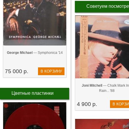
Советуем посмотре
George Michael
— Symphonica '14
75 000 р.
В КОРЗИНУ
Joni Mitchell
— Chalk Mark In
Rain... '88
Цветные пластинки
4 900 р.
В КОРЗ