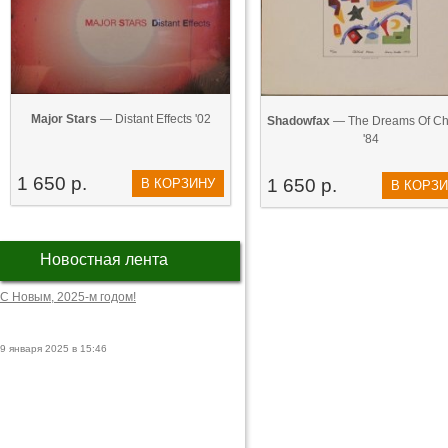
Major Stars
— Distant Effects '02
Shadowfax
— The Dreams Of Chil
'84
1 650 р.
1 650 р.
В КОРЗИНУ
В КОРЗ
Новостная лента
С Новым, 2025-м годом!
9 января 2025 в 15:46