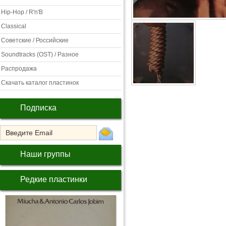
Hip-Hop / R'n'B
Classical
Советские / Российские
Soundtracks (OST) / Разное
Распродажа
Скачать каталог пластинок
Подписка
Наши группы
Редкие пластинки