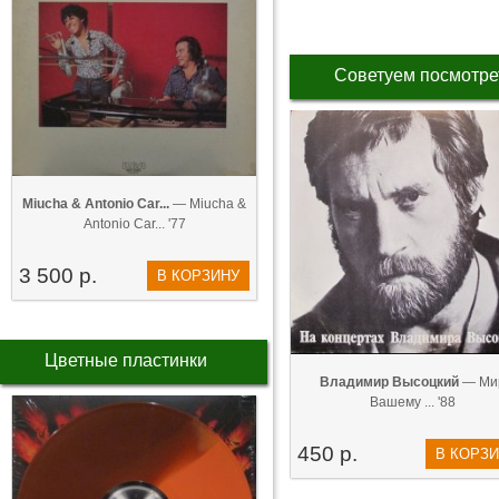
Советуем посмотре
Miucha & Antonio Car...
— Miucha &
Antonio Car... '77
3 500 р.
В КОРЗИНУ
Цветные пластинки
Владимир Высоцкий
— Ми
Вашему ... '88
450 р.
В КОРЗ