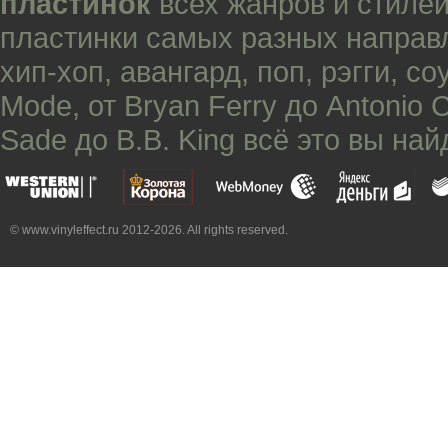
пластинок
всех жанров и стилей
пластинки самых разных направ
хип-хоп
,
авангард
,
поп
,
рэгги
,
со
Mode
, от
Bryan Ferry
до
Antonio 
Sade
до
B.B. King
всё это вы най
© www.vinyleffect.ru 2012-2026. All rights reserved.