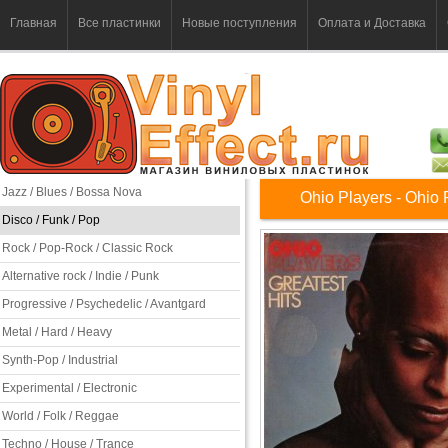
Главная
Все пластинки
Новые поступления
Оплата и Доставка
Jazz / Blues / Bossa Nova
Ohio Players - Ohio 
Disco / Funk / Pop
Rock / Pop-Rock / Classic Rock
Alternative rock / Indie / Punk
Progressive / Psychedelic / Avantgard
Metal / Hard / Heavy
Synth-Pop / Industrial
Experimental / Electronic
World / Folk / Reggae
Techno / House / Trance