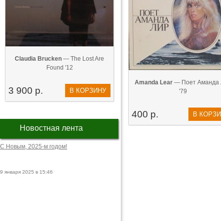
Claudia Brucken
— The Lost Are
Found '12
Amanda Lear
— Поет Аманда 
3 900 р.
В КОРЗИНУ
'79
400 р.
В КОРЗ
Новостная лента
С Новым, 2025-м годом!
9 января 2025 в 15:46