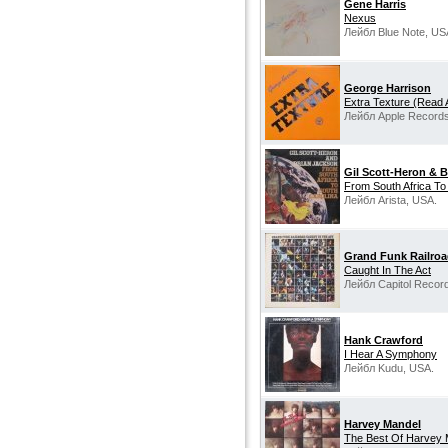
Gene Harris
Nexus
Лейбл Blue Note, US
George Harrison
Extra Texture (Read Al
Лейбл Apple Records
Gil Scott-Heron & 
From South Africa To
Лейбл Arista, USA.
Grand Funk Railro
Caught In The Act
Лейбл Capitol Recor
Hank Crawford
I Hear A Symphony
Лейбл Kudu, USA.
Harvey Mandel
The Best Of Harvey 