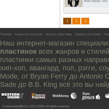
Лейбл Atlantic, USA.
1
2
3
Главная
Новые поступления
Оплата и Доставка
Оценка состояния
Нов
Наш интернет-магазин специали
пластинок
всех жанров и стилей
пластинки самых разных направ
хип-хоп
,
авангард
,
поп
,
рэгги
,
со
Mode
, от
Bryan Ferry
до
Antonio 
Sade
до
B.B. King
всё это вы най
© www.vinyleffect.ru 2012-2026. All rights reserved.