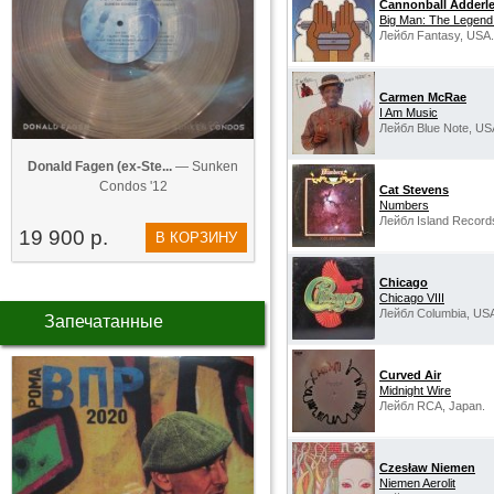
Cannonball Adderl
Big Man: The Legend
Лейбл Fantasy, USA.
Carmen McRae
I Am Music
Лейбл Blue Note, US
Donald Fagen (ex-Ste...
— Sunken
Condos '12
Cat Stevens
Numbers
Лейбл Island Record
19 900 р.
В КОРЗИНУ
Chicago
Chicago VIII
Лейбл Columbia, US
Запечатанные
Curved Air
Midnight Wire
Лейбл RCA, Japan.
Czesław Niemen
Niemen Aerolit