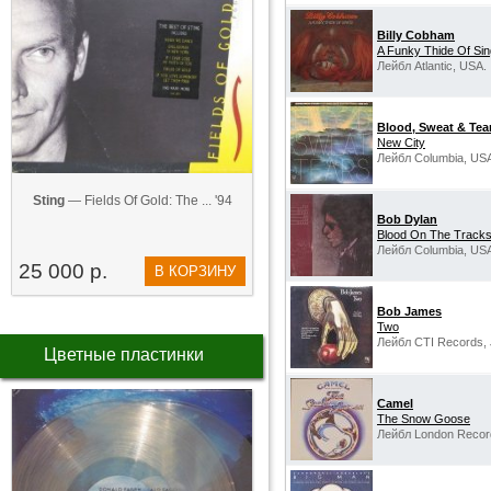
Billy Cobham
A Funky Thide Of Si
Лейбл Atlantic, USA.
Blood, Sweat & Tea
New City
Лейбл Columbia, US
Sting
— Fields Of Gold: The ... '94
Bob Dylan
Blood On The Track
Лейбл Columbia, US
25 000 р.
В КОРЗИНУ
Bob James
Two
Лейбл CTI Records, 
Цветные пластинки
Camel
The Snow Goose
Лейбл London Recor