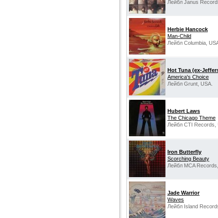
Лейбл Janus Record
Herbie Hancock
Man-Child
Лейбл Columbia, US
Hot Tuna (ex-Jeffer
America's Choice
Лейбл Grunt, USA.
Hubert Laws
The Chicago Theme
Лейбл CTI Records,
Iron Butterfly
Scorching Beauty
Лейбл MCA Records
Jade Warrior
Waves
Лейбл Island Record