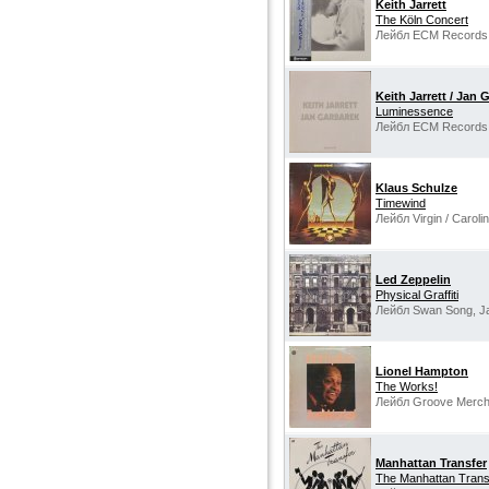
Keith Jarrett
The Köln Concert
Лейбл ECM Records,
Keith Jarrett / Jan 
Luminessence
Лейбл ECM Records
Klaus Schulze
Timewind
Лейбл Virgin / Carol
Led Zeppelin
Physical Graffiti
Лейбл Swan Song, J
Lionel Hampton
The Works!
Лейбл Groove Merch
Manhattan Transfer
The Manhattan Trans