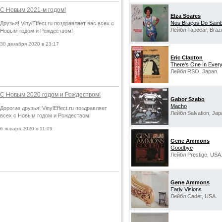
С Новым 2021-м годом!
Elza Soares
Nos Braços Do Sam
Друзья! VinylEffect.ru поздравляет вас всех с
Лейбл Tapecar, Brazi
Новым годом и Рождеством!
30 декабря 2020 в 23:17
Eric Clapton
There's One In Ever
Лейбл RSO, Japan.
С Новым 2020 годом и Рождеством!
Gabor Szabo
Macho
Дорогие друзья! VinylEffect.ru поздравляет
Лейбл Salvation, Jap
всех с Новым годом и Рождеством!
6 января 2020 в 11:09
Gene Ammons
Goodbye
Лейбл Prestige, USA
Gene Ammons
Early Visions
Лейбл Cadet, USA.