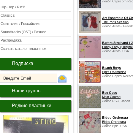
Лейбл Capricorn Rec
Hip-Hop / R'n'B
Classical
Art Ensemble Of C
The Paris Session
Советские / Российские
Лейбл Arista / Free
Soundtracks (OST) / Разное
Распродажа
Barbra Streisand /
Funny Lady (Original
Скачать каталог пластинок
Лейбл Arista, USA.
Подписка
Beach Boys
Spirit Of America
Лейбл Capitol Recor
Наши группы
Bee Gees
Main Course
Лейбл RSO, Japan.
Редкие пластинки
Biddu Orchestra
Biddu Orchestra
Лейбл Epic, USA.