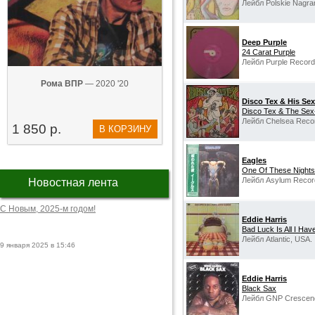
Лейбл Polskie Nagra
Deep Purple
24 Carat Purple
Лейбл Purple Records
Рома ВПР
— 2020 '20
Disco Tex & His Se
Disco Tex & The Sex
Лейбл Chelsea Reco
1 850 р.
В КОРЗИНУ
Eagles
‎One Of These Nights
Лейбл Asylum Recor
Новостная лента
С Новым, 2025-м годом!
Eddie Harris
Bad Luck Is All I Hav
Лейбл Atlantic, USA.
9 января 2025 в 15:46
Eddie Harris
Black Sax
Лейбл GNP Crescen