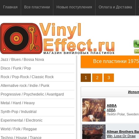
Главная
Все пластинки
Новые поступления
Оплата и Доставка
Jazz / Blues / Bossa Nova
Все пластинки 1975
Disco / Funk / Pop
Rock / Pop-Rock / Classic Rock
1
2
3
Alternative rock / Indie / Punk
Испол
Progressive / Psychedelic / Avantgard
Metal / Hard / Heavy
ABBA
ABBA
Synth-Pop / Industrial
Лейбл Polar, Sweden
Experimental / Electronic
World / Folk / Reggae
Allman Brothers B
Win, Lose Or Draw
Techno / House / Trance