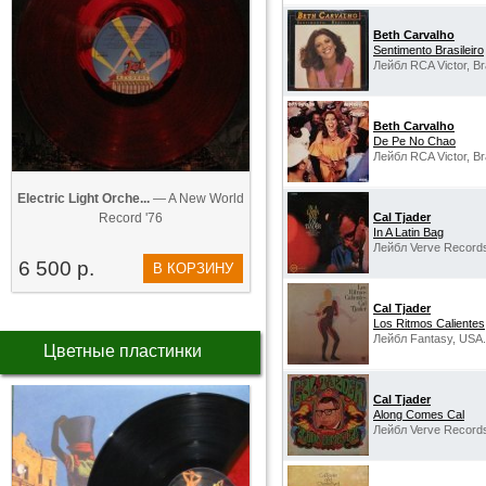
Beth Carvalho
Sentimento Brasileiro
Лейбл RCA Victor, Bra
Beth Carvalho
De Pe No Chao
Лейбл RCA Victor, Bra
Electric Light Orche...
— A New World
Record '76
Cal Tjader
In A Latin Bag
Лейбл Verve Record
6 500 р.
В КОРЗИНУ
Cal Tjader
Los Ritmos Calientes
Лейбл Fantasy, USA.
Цветные пластинки
Cal Tjader
Along Comes Cal
Лейбл Verve Record