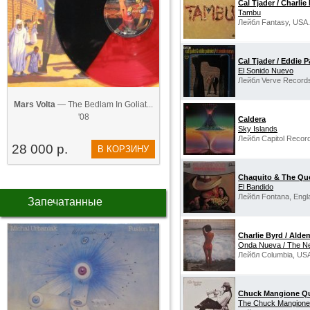
Cal Tjader / Charlie
Tambu
Лейбл Fantasy, USA.
Cal Tjader / Eddie P
El Sonido Nuevo
Лейбл Verve Record
Mars Volta
— The Bedlam In Goliat...
'08
Caldera
Sky Islands
Лейбл Capitol Recor
28 000 р.
В КОРЗИНУ
Chaquito & The Qu
El Bandido
Лейбл Fontana, Engl
Запечатанные
Charlie Byrd / Ald
Onda Nueva / The 
Лейбл Columbia, US
Chuck Mangione Qu
The Chuck Mangione