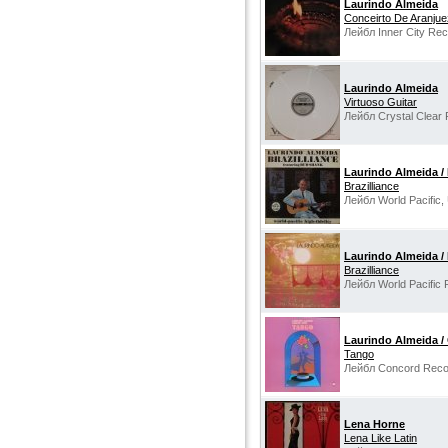
Laurindo Almeida
Conceirto De Aranjue
Лейбл Inner City Re
Laurindo Almeida
Virtuoso Guitar
Лейбл Crystal Clear
Laurindo Almeida /
Brazilliance
Лейбл World Pacific,
Laurindo Almeida /
Brazilliance
Лейбл World Pacific
Laurindo Almeida / 
Tango
Лейбл Concord Reco
Lena Horne
Lena Like Latin