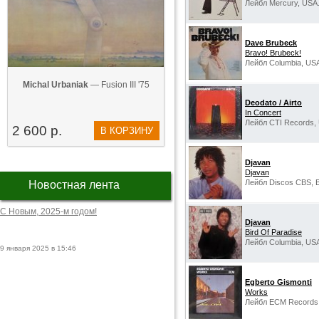
Лейбл Mercury, USA
Dave Brubeck
Bravo! Brubeck!
Лейбл Columbia, US
Michal Urbaniak
— Fusion III '75
Deodato / Airto
In Concert
Лейбл CTI Records,
2 600 р.
В КОРЗИНУ
Djavan
Djavan
Лейбл Discos CBS, Br
Новостная лента
С Новым, 2025-м годом!
Djavan
Bird Of Paradise
Лейбл Columbia, US
9 января 2025 в 15:46
Egberto Gismonti
Works
Лейбл ECM Records