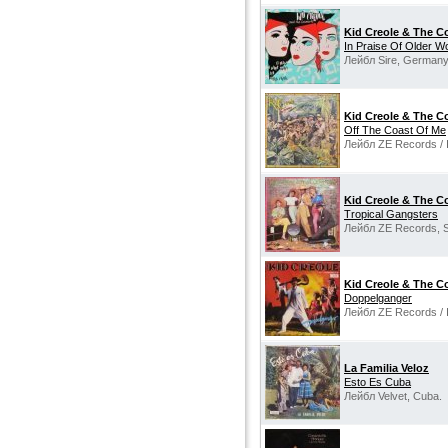
Kid Creole & The C
In Praise Of Older W
Лейбл Sire, Germany
Kid Creole & The C
Off The Coast Of Me
Лейбл ZE Records / 
Kid Creole & The C
Tropical Gangsters
Лейбл ZE Records, S
Kid Creole & The C
Doppelganger
Лейбл ZE Records / I
La Familia Veloz
Esto Es Cuba
Лейбл Velvet, Cuba.