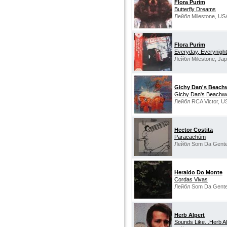
Flora Purim
Butterfly Dreams
Лейбл Milestone, US
Flora Purim
Everyday, Everynight
Лейбл Milestone, Jap
Gichy Dan's Beach
Gichy Dan's Beachw
Лейбл RCA Victor, U
Hector Costita
Paracachúm
Лейбл Som Da Gente,
Heraldo Do Monte
Cordas Vivas
Лейбл Som Da Gente,
Herb Alpert
Sounds Like...Herb A