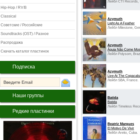
Лейбл CTI Records,
Hip-Hop / R'n'B
Classical
Azymuth
Light As A Feather
Советские / Российские
Лейбл Milestone, Ge
Soundtracks (OST) / Разное
Распродажа
Azymuth
Águia Não Come Mo
Скачать каталог пластинок
Лейбл Polysom, Brazi
Подписка
Azymuth
Live At The Copacab
Лейбл SBA, France.
Наши группы
Batida
Batida
Лейбл Timeless Reco
Редкие пластинки
Beatriz Marques
El Motivo De Vivir
Лейбл Areito, Cuba.