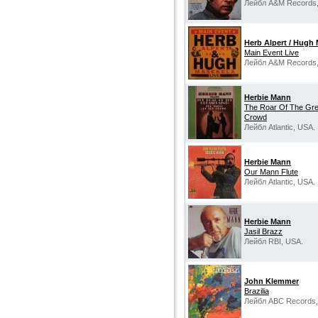
Лейбл A&M Records
Herb Alpert / Hugh
Main Event Live
Лейбл A&M Records
Herbie Mann
The Roar Of The Gre
Crowd
Лейбл Atlantic, USA.
Herbie Mann
Our Mann Flute
Лейбл Atlantic, USA.
Herbie Mann
Jasil Brazz
Лейбл RBI, USA.
John Klemmer
Brazilia
Лейбл ABC Records,