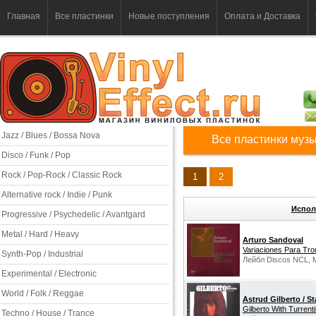
Главная
Все пластинки
Новые поступления
Оплата и Доставка
Jazz / Blues / Bossa Nova
Все пластинки музы
Disco / Funk / Pop
Rock / Pop-Rock / Classic Rock
1
2
Alternative rock / Indie / Punk
Испол
Progressive / Psychedelic / Avantgard
Metal / Hard / Heavy
Arturo Sandoval
Variaciones Para Tr
Synth-Pop / Industrial
Лейбл Discos NCL, 
Experimental / Electronic
World / Folk / Reggae
Astrud Gilberto / St
Gilberto With Turrent
Techno / House / Trance