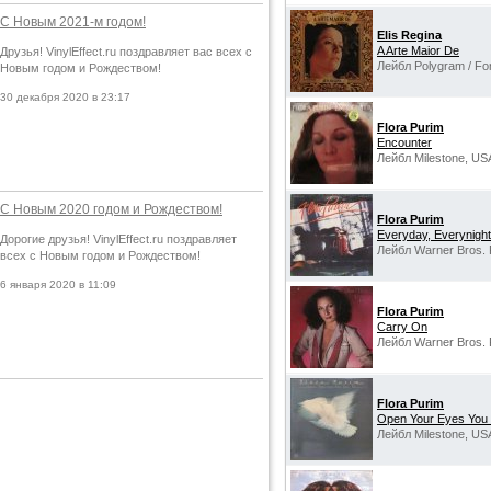
С Новым 2021-м годом!
Elis Regina
A Arte Maior De
Друзья! VinylEffect.ru поздравляет вас всех с
Лейбл Polygram / Fon
Новым годом и Рождеством!
30 декабря 2020 в 23:17
Flora Purim
Encounter
Лейбл Milestone, US
С Новым 2020 годом и Рождеством!
Flora Purim
Everyday, Everynight
Дорогие друзья! VinylEffect.ru поздравляет
Лейбл Warner Bros. 
всех с Новым годом и Рождеством!
6 января 2020 в 11:09
Flora Purim
Carry On
Лейбл Warner Bros. 
Flora Purim
Open Your Eyes You 
Лейбл Milestone, US