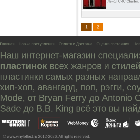
Лейбл CRC Charter,
1
2
Главная
Новые поступления
Оплата и Доставка
Оценка состояния
Нов
Наш интернет-магазин специали
пластинок
всех жанров и стилей
пластинки самых разных направ
хип-хоп
,
авангард
,
поп
,
рэгги
,
со
Mode
, от
Bryan Ferry
до
Antonio 
Sade
до
B.B. King
всё это вы най
© www.vinyleffect.ru 2012-2026. All rights reserved.