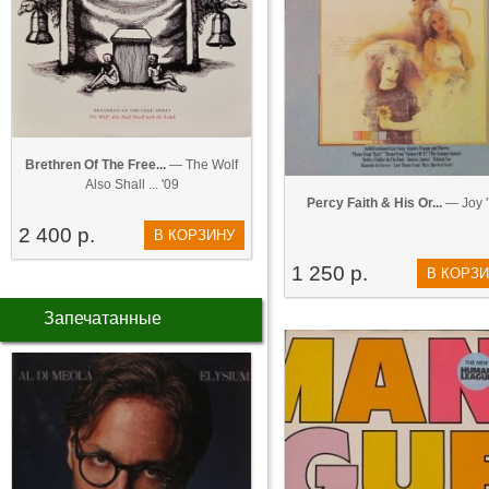
Brethren Of The Free...
— The Wolf
Also Shall ... '09
Percy Faith & His Or...
— Joy 
2 400 р.
В КОРЗИНУ
1 250 р.
В КОРЗ
Запечатанные