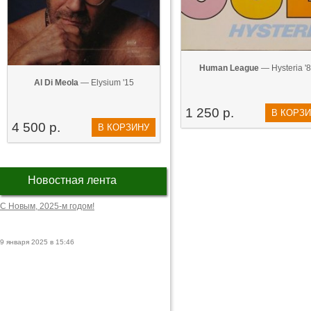
Human League
— Hysteria '
Al Di Meola
— Elysium '15
1 250 р.
В КОРЗ
4 500 р.
В КОРЗИНУ
Новостная лента
С Новым, 2025-м годом!
9 января 2025 в 15:46