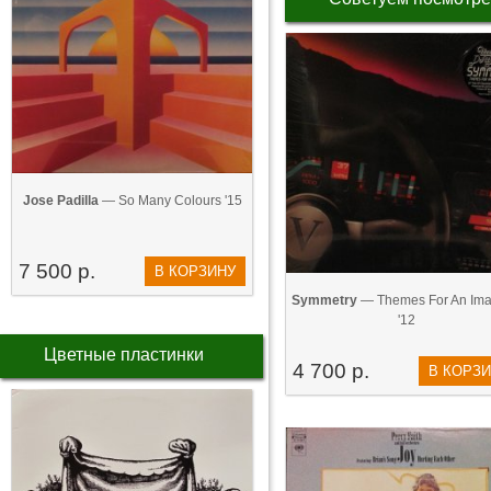
Jose Padilla
— So Many Colours '15
7 500 р.
В КОРЗИНУ
Symmetry
— Themes For An Imag
'12
Цветные пластинки
4 700 р.
В КОРЗ