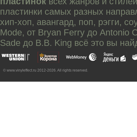
пластинок
всех жанров и стилей
пластинки самых разных направ
хип-хоп
,
авангард
,
поп
,
рэгги
,
со
Mode
, от
Bryan Ferry
до
Antonio 
Sade
до
B.B. King
всё это вы най
© www.vinyleffect.ru 2012-2026. All rights reserved.