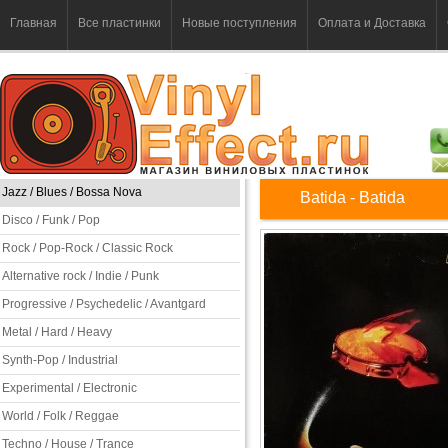
Главная
Все пластинки
Новые поступления
Оплата и Доставка
Jazz / Blues / Bossa Nova
Batida - Batida
Disco / Funk / Pop
Rock / Pop-Rock / Classic Rock
Alternative rock / Indie / Punk
Progressive / Psychedelic / Avantgard
Metal / Hard / Heavy
Synth-Pop / Industrial
Experimental / Electronic
World / Folk / Reggae
Techno / House / Trance