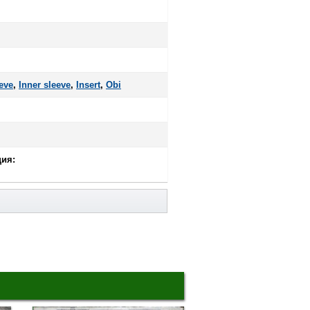
eve
,
Inner sleeve
,
Insert
,
Оbi
ия: