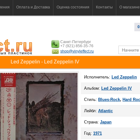
ления
Оплата и Доставка
Оценка состояния
Контакты
О магазине
0
Санкт-Петербург
+7 (921) 856-35-76
shop@vinyleffect.ru
Led Zeppelin - Led Zeppelin IV
Исполнитель:
Led Zeppelin
Альбом:
Led Zeppelin IV
Стиль:
Blues-Rock
,
Hard Ro
Лейбл:
Atlantic
Страна:
Japan
Год:
1971