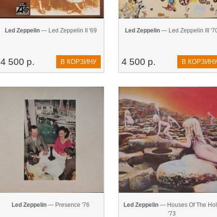
Led Zeppelin
— Led Zeppelin II '69
Led Zeppelin
— Led Zeppelin III '7
4 500 р.
4 500 р.
В КОРЗИНУ
В КОРЗИН
Led Zeppelin
— Presence '76
Led Zeppelin
— Houses Of The Hol
'73