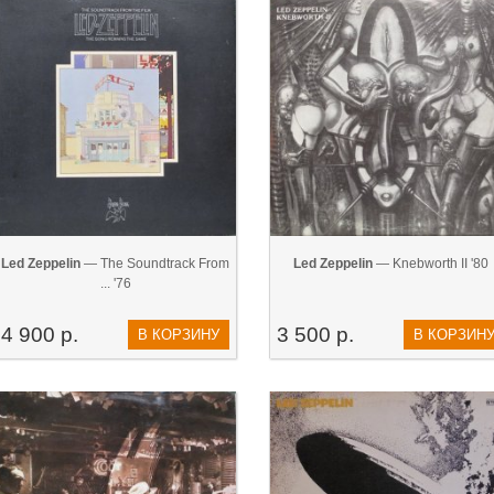
Led Zeppelin
— The Soundtrack From
Led Zeppelin
— Knebworth II '80
... '76
4 900 р.
3 500 р.
В КОРЗИНУ
В КОРЗИН