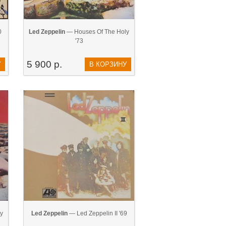
0
Led Zeppelin
— Houses Of The Holy
'73
5 900 р.
У
В КОРЗИНУ
y
Led Zeppelin
— Led Zeppelin II '69