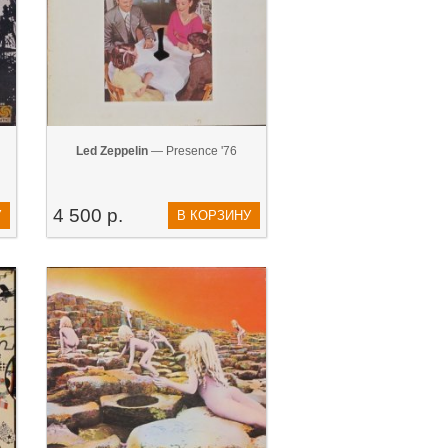
Led Zeppelin
— Presence '76
4 500 р.
У
В КОРЗИНУ