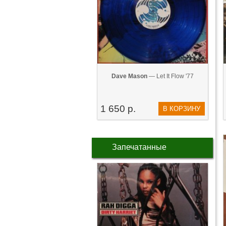
Dave Mason
— Let It Flow '77
1 650 р.
В КОРЗИНУ
Запечатанные