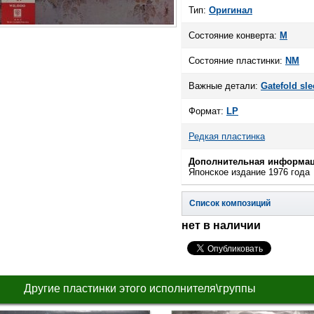
Тип:
Оригинал
Состояние конверта:
M
Состояние пластинки:
NM
Важные детали:
Gatefold sle
Формат:
LP
Редкая пластинка
Дополнительная информац
Японское издание 1976 года
Список композиций
нет в наличии
Другие пластинки этого исполнителя\группы