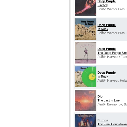
Deep Purple
Fireball
Лейбл Warner Bros. 
Deep Purple
In Rock
Лейбл Warner Bros. 
Deep Purple
The Deep Purple Sing
Лейбл Harvest / Fam
Deep Purple
In Rock
Лейбл Harvest, Holla
Dio
The Last In Line
Лейбл Балкантон, Bul
Europe
The Final Countdown