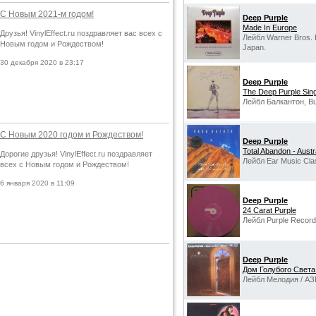
С Новым 2021-м годом!
Deep Purple
Made In Europe
Друзья! VinylEffect.ru поздравляет вас всех с
Лейбл Warner Bros. 
Новым годом и Рождеством!
Japan.
30 декабря 2020 в 23:17
Deep Purple
The Deep Purple Sing
Лейбл Балкантон, Bul
С Новым 2020 годом и Рождеством!
Deep Purple
Total Abandon - Austra
Дорогие друзья! VinylEffect.ru поздравляет
Лейбл Ear Music Cla
всех с Новым годом и Рождеством!
6 января 2020 в 11:09
Deep Purple
24 Carat Purple
Лейбл Purple Records
Deep Purple
Дом Голубого Света 
Лейбл Мелодия / АЗ