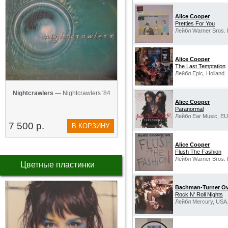
Alice Cooper
Pretties For You
Лейбл Warner Bros. 
Alice Cooper
The Last Temptation
Лейбл Epic, Holland.
Nightcrawlers
— Nightcrawlers '84
Alice Cooper
Paranormal
Лейбл Ear Music, EU
7 500 р.
В КОРЗИНУ
Alice Cooper
Flush The Fashion
Лейбл Warner Bros. 
Цветные пластинки
Bachman-Turner Ov
Rock N' Roll Nights
Лейбл Mercury, USA