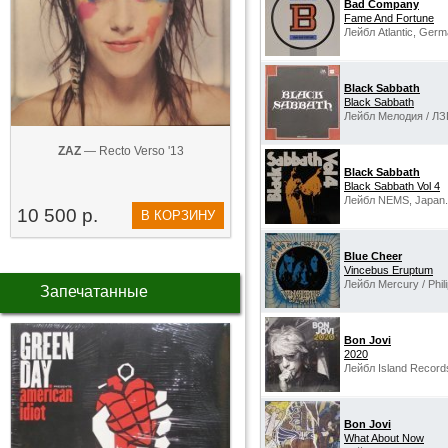
Bad Company
Fame And Fortune
Лейбл Atlantic, Germ
Black Sabbath
Black Sabbath
Лейбл Мелодия / ЛЗ
ZAZ
— Recto Verso '13
Black Sabbath
Black Sabbath Vol 4
Лейбл NEMS, Japan.
10 500 р.
В КОРЗИНУ
Blue Cheer
Vincebus Eruptum
Лейбл Mercury / Phil
Запечатанные
Bon Jovi
2020
Лейбл Island Record
Bon Jovi
What About Now