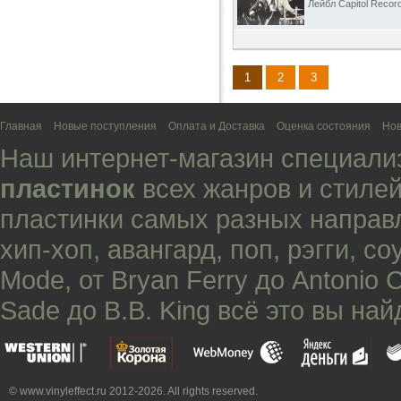
Лейбл Capitol Recor
1
2
3
Главная
Новые поступления
Оплата и Доставка
Оценка состояния
Нов
Наш интернет-магазин специали
пластинок
всех жанров и стилей
пластинки самых разных направ
хип-хоп
,
авангард
,
поп
,
рэгги
,
со
Mode
, от
Bryan Ferry
до
Antonio 
Sade
до
B.B. King
всё это вы най
© www.vinyleffect.ru 2012-2026. All rights reserved.