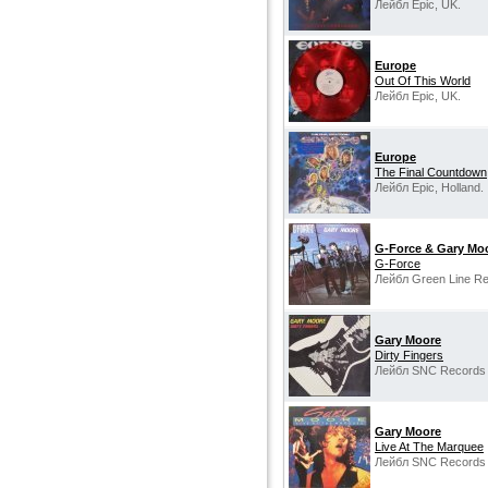
Лейбл Epic, UK.
Europe
Out Of This World
Лейбл Epic, UK.
Europe
The Final Countdown
Лейбл Epic, Holland.
G-Force & Gary Mo
G-Force
Лейбл Green Line Rec
Gary Moore
Dirty Fingers
Лейбл SNC Records /
Gary Moore
Live At The Marquee
Лейбл SNC Records /