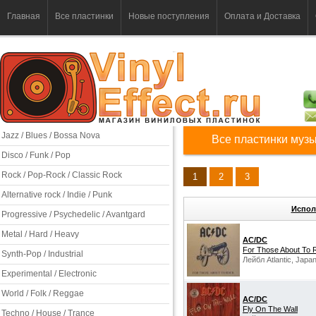
Главная
Все пластинки
Новые поступления
Оплата и Доставка
Jazz / Blues / Bossa Nova
Все пластинки музы
Disco / Funk / Pop
Rock / Pop-Rock / Classic Rock
1
2
3
Alternative rock / Indie / Punk
Испол
Progressive / Psychedelic / Avantgard
Metal / Hard / Heavy
AC/DC
‎For Those About To 
Synth-Pop / Industrial
Лейбл Atlantic, Japan
Experimental / Electronic
World / Folk / Reggae
AC/DC
Fly On The Wall
Techno / House / Trance