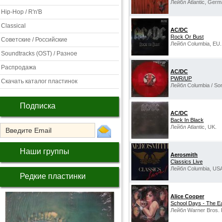
Лейбл Atlantic, Germ
Hip-Hop / R'n'B
Classical
AC/DC
Rock Or Bust
Советские / Российские
Лейбл Columbia, EU.
Soundtracks (OST) / Разное
Распродажа
AC/DC
PWR/UP
Скачать каталог пластинок
Лейбл Columbia / So
Подписка
AC/DC
Back In Black
Лейбл Atlantic, UK.
Наши группы
Aerosmith
Classics Live
Лейбл Columbia, US
Редкие пластинки
Alice Cooper
School Days - The E
Лейбл Warner Bros. 