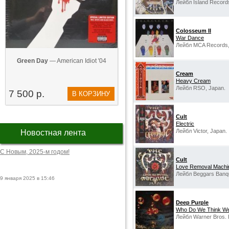
Лейбл Island Record
Colosseum II
War Dance
Лейбл MCA Records,
Green Day
— American Idiot '04
Cream
Heavy Cream
Лейбл RSO, Japan.
7 500 р.
В КОРЗИНУ
Cult
Electric
Лейбл Victor, Japan.
Новостная лента
С Новым, 2025-м годом!
Cult
Love Removal Machi
Лейбл Beggars Banqu
9 января 2025 в 15:46
Deep Purple
Who Do We Think We
Лейбл Warner Bros. 